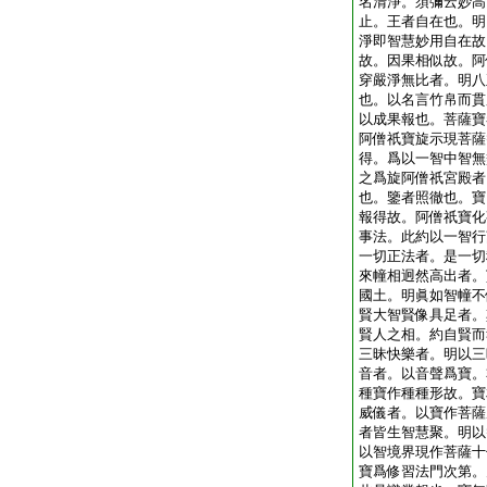
名清淨。須彌云妙高
止。王者自在也。明
淨即智慧妙用自在故
故。因果相似故。阿
穿嚴淨無比者。明八
也。以名言竹帛而貫
以成果報也。菩薩寶
阿僧祇寶旋示現菩薩
得。爲以一智中智無
之爲旋阿僧祇宮殿者
也。鑒者照徹也。寶
報得故。阿僧祇寶化
事法。此約以一智行
一切正法者。是一切
來幢相迥然高出者。
國土。明眞如智幢不
賢大智賢像具足者。
賢人之相。約自賢而
三昧快樂者。明以三
音者。以音聲爲寶。
種寶作種種形故。寶
威儀者。以寶作菩薩
者皆生智慧聚。明以
以智境界現作菩薩十
寶爲修習法門次第。