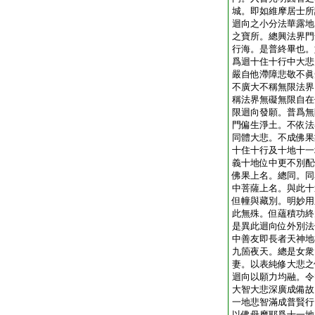
城。即如維摩居士所
迴向之小分法華露地
之寶所。總興法界門
行海。是普終畢也。
爲迴十住十行中大悲
嚴自他滯障悲敬不眞
不廣大不稱無限法界
稱法界無礙無限自在
限迴向發願。普爲無
門偏生淨土。不依法
同體大悲。不成佛果
十住十行及十地十一
義十地位中更不別配
佛果上名。總同。同
中菩薩上名。與此十
但幢與藏別。明妙用
此無殊。但蘊積功終
是異此迴向位外別法
中善友即長者天神地
九箇夜天。總是女衆
妻。以表純修大悲之
迴向以願力均融。令
大智大悲深廣成備故
一地悲智滿成普賢行
以佛母摩耶爲十一地