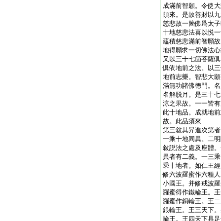
成滿前智願。令使大
須來。是故善財以九
慈悲故一箇佛爲太子
十地慈悲法喜以悦一
蘊積慈悲滿前智願故
地得願求一切佛法心
又以三十七箇菩薩倶
倶依地前之法。以三
地前志樂。智悲大願
滿無功諸佛徳門。名
名解脱月。是三十七
涼之果故。一一皆有
此十地品。成就地前
故。此品須來
第三敍其昇進次第者
一乘十地同異。二明
敍説法之處及座體。
異者有二義。一三乘
乘十地者。如仁王經
修六波羅蜜作六種人
小國王。并修戒波羅
羅蜜得作鐵輪王。王
羅蜜作銅輪王。王二
銀輪王。王三天下。
輪王。王四天下具足