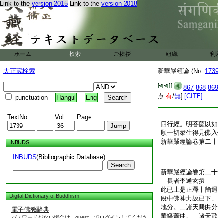
Link to the
version 2015
Link to the
version 2018
ホーム
検索
ご挨拶
組織
利
大正蔵検索
新華嚴經論 (No.
173
867
868
869
点:
有
/
無
]
[CITE]
punctuation
Hangul
Eng
TextNo.
Vol.
Page
四行經。明菩薩以如
願一切衆生得見佛入
新華嚴經論卷第二十
INBUDS
INBUDS
(Bibliographic Database)
Search
新華嚴經論卷第二十
長者李通玄撰
此已上是正釋十箇迴
Digital Dictionary of Buddhism
段中佛神力故已下。
地分。二諸天興供分
電子佛教辭典
華幡蓋供。二諸天歌
パスワードがない場合は「guest」でログインしてくださ