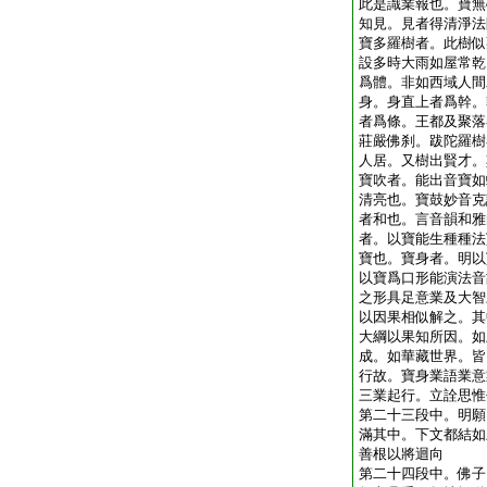
此是識業報也。寶無
知見。見者得清淨法
寶多羅樹者。此樹似
設多時大雨如屋常乾
爲體。非如西域人間
身。身直上者爲幹。
者爲條。王都及聚落
莊嚴佛刹。跋陀羅樹
人居。又樹出賢才。
寶吹者。能出音寶如
清亮也。寶鼓妙音克
者和也。言音韻和雅
者。以寶能生種種法
寶也。寶身者。明以
以寶爲口形能演法音
之形具足意業及大智
以因果相似解之。其
大綱以果知所因。如
成。如華藏世界。皆
行故。寶身業語業意
三業起行。立詮思惟
第二十三段中。明願
滿其中。下文都結如
善根以將迴向
第二十四段中。佛子