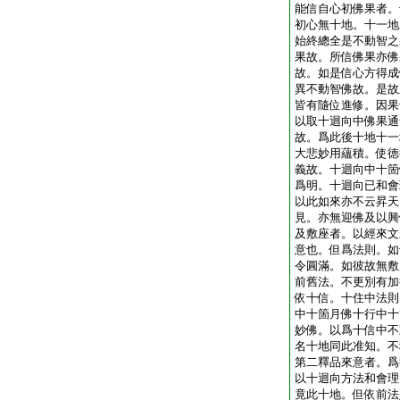
能信自心初佛果者。
初心無十地。十一地
始終總全是不動智之
果故。所信佛果亦佛
故。如是信心方得成
異不動智佛故。是故
皆有隨位進修。因果
以取十迴向中佛果通
故。爲此後十地十一
大悲妙用蘊積。使徳
義故。十迴向中十箇
爲明。十迴向已和會
以此如來亦不云昇天
見。亦無迎佛及以興
及敷座者。以經來文
意也。但爲法則。如
令圓滿。如彼故無敷
前舊法。不更別有加
依十信。十住中法則
中十箇月佛十行中十
妙佛。以爲十信中不
名十地同此准知。不
第二釋品來意者。爲
以十迴向方法和會理
竟此十地。但依前法