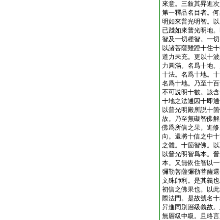
來意。三敍其昇進次
第一釋品名目者。何
明如來普光明智。以
已踐如來普光明地。
智及一切種智。一切
以諸菩薩雖蹬十住十
道力未充。更以十波
力圓滿。名爲十地。
十法。名爲十地。十
名爲十地。乃至十百
不可説明十數。該含
十地之法通因十即通
以普光明殿所説十箇
故。乃至無礙智佛解
佛爲所信之果。進修
向。還將十信之中十
之體。十箇智佛。以
以普光明智爲本。普
本。又無依住智以一
彌勒菩薩彌勒菩薩還
文殊師利。是其義也
初信之佛果也。以此
際法門。是故號名十
昇進同別層級義故。
無層級中級。且略言