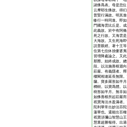
諸佛爲表。母是悲位
云摩耶生佛故。得幻
普賢行滿故。明其進
修行一時同進。即如
門國海雲比丘是。成
此義故。於中有阿脩
死之行故。又海雲是
大海故。又生死海即
説普眼經。著十王等
住第七住休捨優婆夷
習増降處論之。又此
那際。始終成故。總
段。以法施善根迴向
莊嚴。有義隱者。釋
樓閣相連延長無限。
牖。寶多羅形如半月
櫚樹。以寶爲體。以
樹形如半月。無非如
如佛善根所起莊嚴而
祇寶海法水盈滿者。
陀利華常出妙法芬陀
蓮華也。還能出百種
祇寶須彌山智慧山王
慧業超勝報得。出過