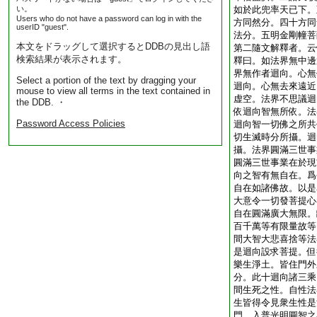
い。
如於此兜率天已下。
Users who do not have a password can log in with the
方同然分。四十方同
userID "guest".
法分。五明金剛幢菩
本文をドラッグして選択するとDDBの見出し語
第二隨文解釋者。云
検索結果が表示されます。
釋曰。如法界無中邊
界無作者迴向。心無
Select a portion of the text by dragging your
迴向。心無去來遠近
mouse to view all terms in the text contained in
虚空。法界不思議迴
the DDB. ・
依迴向智無所依。法
Password Access Policies
迴向智一切佛之所共
切生滅時分所攝。迴
攝。法界圓滿三世事
圓滿三世事業在於現
向之智有無自在。爲
自在如諸佛故。以是
大意令一切發菩提心
自在圓滿廣大無限。
百千萬等有限量故等
間大智大悲喜捨等法
是迴向設求菩提。但
樂生淨土。皆住門外
分。此十迴向諸三乘
間生死之性。自性法
生皆得令見衆生性是
門。入普光明圓智之