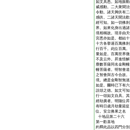
如文具悉。如地振動
威感動。二大衆聞法
令動。諸天興供有二
感供。二諸天聞法歡
經可知。如一切佛刹
界。如來化身出過諸
境相稱故。現非由天
宮悉亦如是。都結十
十方各擧過百萬佛刹
行百千。此位百萬。
量如是。百萬世界微
不及云外。昇進悟解
塵數菩薩同名金剛幢
幢菩薩者。明智會道
之智會與古今合故。
境。總是金剛智無迷
如是。爾時已下有六
説頌之徳。如文可知
行一頌如文自具。其
經劫廣者。明隨位昇
有時日歳月劫量延促
位。安立佛果之名
十地品第二十六
第一歡喜地
約釋此品以四門分別