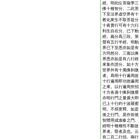
經。明此位菩薩學三
佛十種智分。二此菩
下至法界虚空界有十
教化衆生不取菩提分
十眞實行可有十六行
利生自在分。已下動
經。義分爲三段。第
聲有五行半經。明動
界已下至悉亦如是有
方同然分。三復以佛
界悉亦如是有八行經
來集作證分。如十方
世界外有十萬佛刹微
者。爲明十行遍周故
十行遍周即功徳遍周
之果。以行遍周所招
十方各過十佛刹微塵
亦明行門之量廣大即
已上十行約十波羅蜜
明。不煩更釋。如是
後之行門。莫作前後
智體用成進修之門。
經明十種種性不斷故
界者。曁者及也。云
有二百二行頌。兩行