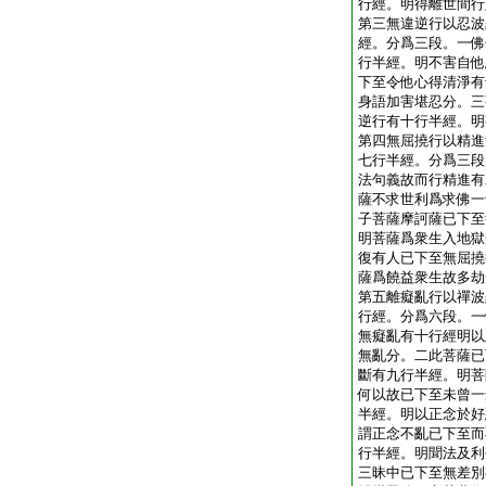
行經。明得離世間行
第三無違逆行以忍波
經。分爲三段。一佛
行半經。明不害自他
下至令他心得清淨有
身語加害堪忍分。三
逆行有十行半經。明
第四無屈撓行以精進
七行半經。分爲三段
法句義故而行精進有
薩不求世利爲求佛一
子菩薩摩訶薩已下至
明菩薩爲衆生入地獄
復有人已下至無屈撓
薩爲饒益衆生故多劫
第五離癡亂行以禪波
行經。分爲六段。一
無癡亂有十行經明以
無亂分。二此菩薩已
斷有九行半經。明菩
何以故已下至未曾一
半經。明以正念於好
謂正念不亂已下至而
行半經。明聞法及利
三昧中已下至無差別