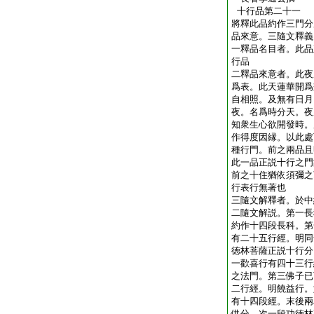
十行品第二十一
將釋此品約作三門分
品來意。三隨文釋義
一釋品名目者。此品
行品
二釋品來意者。此夜
爲表。此天蓮華開爲
自相照。及無有日月
夜。名爲時分天。夜
知衆生心欲開發時。
作得度因縁。以此處
種行門。前之兩品且
此一品正説十行之門
前之十住猶依須彌之
行表行無著也
三隨文解釋者。於中
二隨文解説。第一長
約作十四段長科。第
有二十五行經。明同
徳林菩薩正説十行分
一歡喜行有四十三行
之法門。第三佛子已
二行經。明饒益行。
有十四段經。末後兩
供分。次一段功徳林