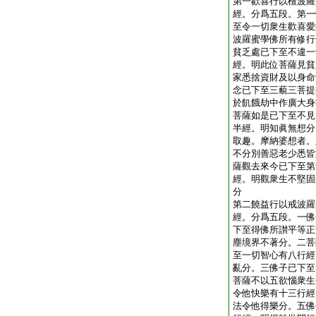
第一歡喜行以檀波羅
經。分爲五段。第一
至令一切衆生歡喜愛
波羅蜜學佛所有修行
貧乏處已下至不違一
經。明此位菩薩見貧
家悉捨資財及以身命
念已下至三藐三菩提
於飢餓劫中作廣大身
菩薩如是已下至不見
半經。明知眞無想分
取趣。摩納婆想者。
不分別善惡老少悉皆
薩觀去來今已下至第
經。明觀衆生不堅固
分
第二饒益行以戒波羅
經。分爲五段。一佛
下至得佛所讃平等正
塵境界不著分。二菩
至一切智心有八行經
亂分。三佛子已下至
菩薩不以五欲惱衆生
令他快樂有十三行經
法令他得樂分。五佛