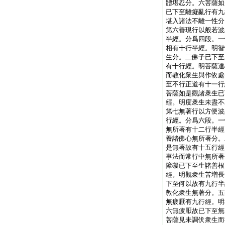
體堪忍分。六菩薩如
已下至離癡亂行有九
堪入諸法不離一性分
第六善現行以般若波
半經。分爲四段。一
相有十行半經。明智
生分。二佛子已下至
有十行經。明菩薩達
而教化衆生與作依處
至不行正道有十一行
菩薩如是觀諸衆生已
經。明度衆生未盡不
第七無著行以方便波
行經。分爲六段。一
無所著有十二行半經
養諸佛心無所著分。
是無著故有十五行經
事法而常行中無所著
障礙已下至生諸善根
經。明觀衆生苦増長
下至何以故有九行半
教化衆生無著分。五
無疲厭有九行經。明
六無疲厭故已下至無
菩薩見未調伏衆生而