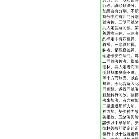
行經。説頌歎法分。
如經自有分劑。不煩
持分中約有四門分別
號佛數。三明同號諸
共入定菩薩同號。第
善思惟三昧。三昧者
約禪定中有四種禪。
義禪。三念眞如禪。
昧者。是觀察義禪。
念思惟安立法門。爲
二同號佛數者。擧萬
徳林。與入定者而同
明與無限刹塵不殊。
等十方而無盡。以自
無差。今此菩薩入此
同福慧。遂得同號佛
智慧解行同故。福徳
佛來加者。有六種加
二毘盧遮那願力加。
神力加。契佛神力故
善根故。五諸佛與智
諸佛以手摩頂加。安
徳林菩薩即從定起正
種行中以十波羅蜜爲