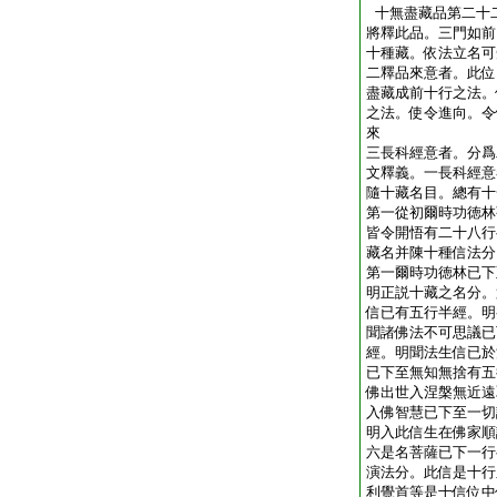
十無盡藏品第二十
將釋此品。三門如前
十種藏。依法立名可
二釋品來意者。此位
盡藏成前十行之法。
之法。使令進向。令
來
三長科經意者。分爲
文釋義。一長科經意
隨十藏名目。總有十
第一從初爾時功徳林
皆令開悟有二十八行
藏名并陳十種信法分
第一爾時功徳林已下
明正説十藏之名分。
信已有五行半經。明
聞諸佛法不可思議已
經。明聞法生信已於
已下至無知無捨有五
佛出世入涅槃無近遠
入佛智慧已下至一切
明入此信生在佛家順
六是名菩薩已下一行
演法分。此信是十行
利覺首等是十信位中