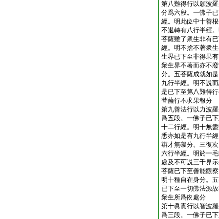
第八難得行以願波羅
分爲六段。一佛子已
經。明此位中十善根
不退轉有八行半經。
菩薩雖了衆生非有已
經。明不捨不著衆生
生界已下至非得果有
衆生界不著而亦不廢
分。五菩薩成就如是
九行半經。明不説而
是已下至第八難得行
菩薩行不求果報分
第九善法行以力波羅
爲五段。一佛子已下
十二行經。明十無盡
悉亦如是有九行半經
辯才無礙分。三復次
六行半經。明於一毛
處及不可説三千界示
菩薩已下至善能觀察
明十種自在身分。五
已下至一切佛法源故
衆生所爲依處分
第十眞實行以智波羅
爲三段。一佛子已下