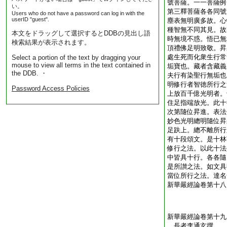
號菩薩。一一菩薩例
い。
第三釋菩薩各各同號
Users who do not have a password can log in with the
userID "guest".
塵表無明廣多故。心
種智無不同其見。故
本文をドラッグして選択するとDDBの見出し語
時無境不惑。悟已無
検索結果が表示されます。
頂禮佛足明致敬。昇
處生死而化衆生行常
Select a portion of the text by dragging your
mouse to view all terms in the text contained in
垢寶也。藏者含藏義
the DDB. ・
夫行有染聖行無垢也
明修行者智徳所行之
Password Access Policies
上放百千億光明者。
住足指端放光。此十
次第隨位昇進。表法
妙色光明總明隨位昇
足趺上。總不離所行
有十段頌文。是十林
修行之法。以此十法
中皆具十行。各各隨
是所讃之法。如文具
當位所行之法。達名
新華嚴經論卷第十八
新華嚴經論卷第十九
長者李通玄撰