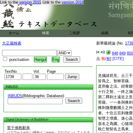
Link to the
version 2015
Link to the
version 2018
ホーム
検索
ご挨拶
組織
利
大正蔵検索
新華嚴經論 (No.
173
848
849
850
点:
無
/
有
]
[CITE]
punctuation
Hangul
Eng
TextNo.
Vol.
Page
見攝諸邪見。云三千
皆爲之。智林菩薩。
是所修之法。紺青眼
INBUDS
十行之智。一終之滿
INBUDS
(Bibliographic Database)
第二釋刹土遠近之意
Search
菩薩。一一各與佛刹
佛刹微塵數國土之外
者。十住云百刹微塵
智慧之増廣。迷心及
Digital Dictionary of Buddhism
居名之爲國。心隨境
電子佛教辭典
執亡智契名之爲來。
パスワードがない場合は「guest」でログインしてくださ