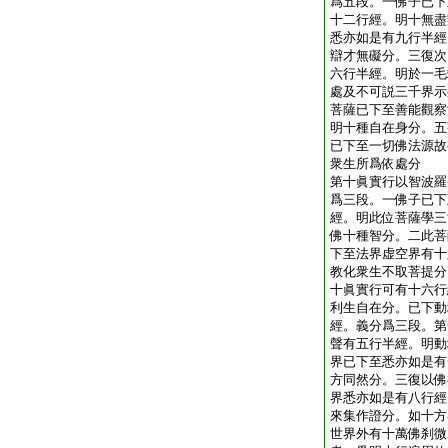
爲五段。一佛子已下
十二行經。明十無盡
悉亦如是有九行半經
辯才無礙分。三復次
六行半經。明於一毛
處及不可説三千界示
菩薩已下至善能觀察
明十種自在身分。五
已下至一切佛法源故
衆生所爲依處分
第十眞實行以智波羅
爲三段。一佛子已下
經。明此位菩薩學三
佛十種智分。二此菩
下至法界虚空界有十
教化衆生不取菩提分
十眞實行可有十六行
利生自在分。已下動
經。義分爲三段。第
聲有五行半經。明動
界已下至悉亦如是有
方同然分。三復以佛
界悉亦如是有八行經
來集作證分。如十方
世界外有十萬佛刹微