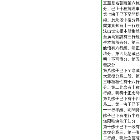
直至是名菩薩第六施
分。已上十種施理事
第七佛子已下至開悟
經。於此段中復分爲
槃如實知有十一行經
法出世法根本所集體
至廣爲宣説有三行經
生本無所有分。第三
他悟有六行經。明正
壞分。第四此慧藏已
明十不可盡分。第五
善説分
第八佛子已下至念藏
大意復分爲二段。第
三昧種種性有十八行
分。第二此念有十種
行經。明得十正念時
第九佛子已下有十四
爲二。第一佛子已下
十一行半經。明聞持
佛子已下有兩行半經
無限唯佛能了知分
第十佛子已下一段有
意復分爲三。第一佛
二行經。明此位菩薩