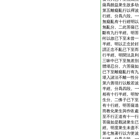
薩爲饒益衆生故多劫
第五離癡亂行以禪波
行經。分爲六段。一
無癡亂有十行經明以
無亂分。二此菩薩已
斷有九行半經。明菩
何以故已下至未曾一
半經。明以正念於好
謂正念不亂已下至而
行半經。明聞法及利
三昧中已下至無差別
體堪忍分。六菩薩如
已下至離癡亂行有九
堪入諸法不離一性分
第六善現行以般若波
半經。分爲四段。一
相有十行半經。明智
生分。二佛子已下至
有十行經。明菩薩達
而教化衆生與作依處
至不行正道有十一行
菩薩如是觀諸衆生已
經。明度衆生未盡不
第七無著行以方便波
行經。分爲六段。一