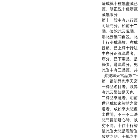
薩成就十種無盡藏已
經。明正説十種辯藏
藏無限分
第十一段中有八行經
向法門分。如前十二
誦。伽陀此云諷誦。
那此云無問自説。此
十行令成滿故。亦成
皆然。已上釋十行法
中序分正説流通者。
序分。已下兩品。是
興供。是流通分。兜
此位中有三品經。共
昇兜率天宮品第二
第一從初昇兜率天宮
一釋品名目者。以昇
者此云樂知足天也
二釋品來意者。明前
世已成如來智慧之業
道者。成如來大悲處
出世間。不一不二法
悲門從初發心時。以
劣不同。十住十行智
望此位大悲是理智位
致慈之悲。十地之中