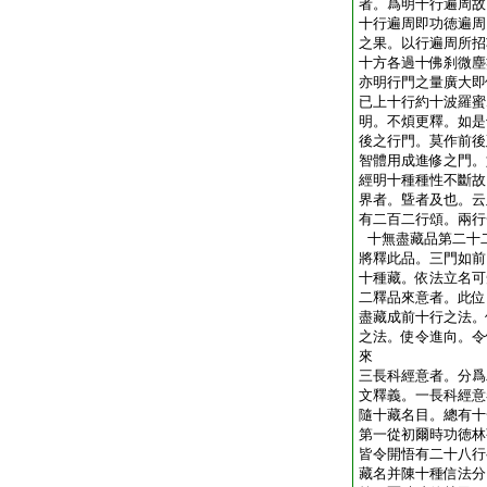
者。爲明十行遍周故
十行遍周即功徳遍周
之果。以行遍周所招
十方各過十佛刹微塵
亦明行門之量廣大即
已上十行約十波羅蜜
明。不煩更釋。如是
後之行門。莫作前後
智體用成進修之門。
經明十種種性不斷故
界者。曁者及也。云
有二百二行頌。兩行
十無盡藏品第二十
將釋此品。三門如前
十種藏。依法立名可
二釋品來意者。此位
盡藏成前十行之法。
之法。使令進向。令
來
三長科經意者。分爲
文釋義。一長科經意
隨十藏名目。總有十
第一從初爾時功徳林
皆令開悟有二十八行
藏名并陳十種信法分