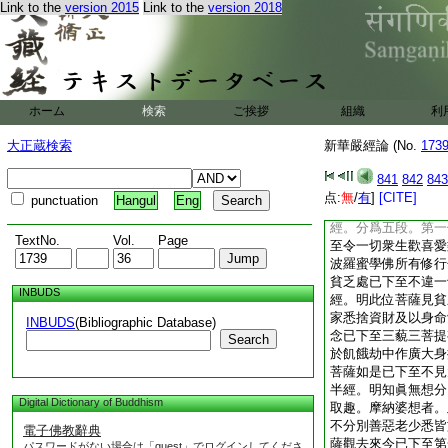
Link to the
version 2015
Link to the
version 2018
等十方而無盡。以自
無差。今此菩薩入此
同福慧。遂得同號佛
智慧解行同故。福徳
佛來加者。有六種加
二毘盧遮那願力加。
ホーム
検索
ご挨拶
組織
利
神力加。契佛神力故
善根故。五諸佛與智
大正蔵検索
新華嚴經論 (No.
173
諸佛以手摩頂加。安
徳林菩薩即從定起正
841
842
843
種行中以十波羅蜜爲
点:
無
/
有
]
[CITE]
punctuation
Hangul
Eng
第一歡喜行以檀波羅
經。分爲五段。第一
TextNo.
Vol.
Page
至令一切衆生歡喜愛
波羅蜜學佛所有修行
貧乏處已下至不違一
INBUDS
經。明此位菩薩見貧
家悉捨資財及以身命
INBUDS
(Bibliographic Database)
念已下至三藐三菩提
Search
於飢餓劫中作廣大身
菩薩如是已下至不見
半經。明知眞無想分
Digital Dictionary of Buddhism
取趣。摩納婆想者。
不分別善惡老少悉皆
電子佛教辭典
薩觀去來今已下至第
パスワードがない場合は「guest」でログインしてくださ