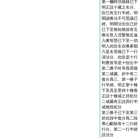
第一爾時功徳林已下
明正説十藏之名分。
信已有五行半經。明
聞諸佛法不可思議已
經。明聞法生信已於
已下至無知無捨有五
佛出世入涅槃無近遠
入佛智慧已下至一切
明入此信生在佛家順
六是名菩薩已下一行
演法分。此信是十行
利覺首等是十信位中
第二佛子何等爲菩薩
第二戒藏。於中有二
復分爲三。第一佛子
行半經。明正擧十種
下至具足受持十種善
正説十種戒之持犯分
二戒藏有正説四行半
戒無毀犯分
第三佛子已下至第三
於此段中復分爲二段
專心斷除有十二行經
行分。第二一行半經
説法分