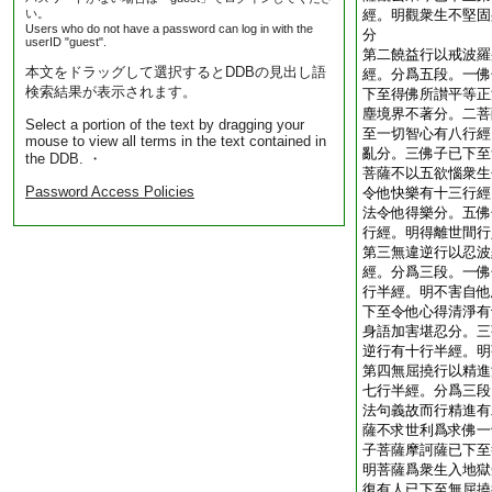
い。
經。明觀衆生不堅固
Users who do not have a password can log in with the
分
userID "guest".
第二饒益行以戒波羅
本文をドラッグして選択するとDDBの見出し語
經。分爲五段。一佛
検索結果が表示されます。
下至得佛所讃平等正
塵境界不著分。二菩
Select a portion of the text by dragging your
至一切智心有八行經
mouse to view all terms in the text contained in
亂分。三佛子已下至
the DDB. ・
菩薩不以五欲惱衆生
Password Access Policies
令他快樂有十三行經
法令他得樂分。五佛
行經。明得離世間行
第三無違逆行以忍波
經。分爲三段。一佛
行半經。明不害自他
下至令他心得清淨有
身語加害堪忍分。三
逆行有十行半經。明
第四無屈撓行以精進
七行半經。分爲三段
法句義故而行精進有
薩不求世利爲求佛一
子菩薩摩訶薩已下至
明菩薩爲衆生入地獄
復有人已下至無屈撓