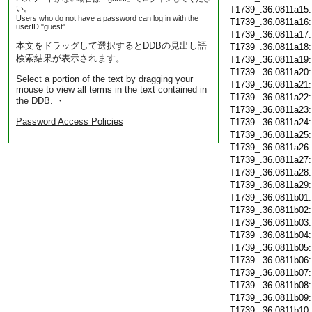
い。
T1739_.36.0811a15
Users who do not have a password can log in with the
T1739_.36.0811a16
userID "guest".
T1739_.36.0811a17
本文をドラッグして選択するとDDBの見出し語
T1739_.36.0811a18
検索結果が表示されます。
T1739_.36.0811a19
T1739_.36.0811a20
Select a portion of the text by dragging your
T1739_.36.0811a21
mouse to view all terms in the text contained in
T1739_.36.0811a22
the DDB. ・
T1739_.36.0811a23
Password Access Policies
T1739_.36.0811a24
T1739_.36.0811a25
T1739_.36.0811a26
T1739_.36.0811a27
T1739_.36.0811a28
T1739_.36.0811a29
T1739_.36.0811b01
T1739_.36.0811b02
T1739_.36.0811b03
T1739_.36.0811b04
T1739_.36.0811b05
T1739_.36.0811b06
T1739_.36.0811b07
T1739_.36.0811b08
T1739_.36.0811b09
T1739_.36.0811b10