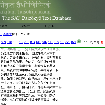
:
者。歎佛道滿行終總無功用任運利生。以智
:
自在非想思意議可度量故。普見三世者。眼
:
圓明故。非三世中見三世中衆生事也。從與
:
十佛刹微塵數諸菩薩倶已下至過現未來。
:
於中可有四行經。歎菩薩徳與十佛刹微塵
:
數諸菩薩倶者。明從衆圓滿遍法界海故。倶
用条件
使い方
English
:
者同時而至無去來故。莫不皆是一生補處
:
者。皆十地菩薩故爲十地。經等覺位中。普賢
9_
李通玄
撰 ) in Vol. 36
:
位熟道滿功終方登佛果故名一生也。如瓔珞
:
本業經説。又從初發心住亦名一生菩薩。以
809
810
811
812
813
814
815
816
817
818
819
820
821
[行番号:
有
/
:
初見性根本智不見有生前後際故。名爲一
:
生。瓔珞經云。三賢菩薩法流水中任運至佛。
:
悉從他方而共來集者。言他方共來集簡非
:
舊衆。皆是不來而到。不去而遍。又明前會擧
:
果勸修信他佛果。今此第二會明以他佛果
:
行解成其自心信證之道。名從他方而共來
:
集。爲從前信佛果中來皆是一生補處者。明
:
於初會信解生至於此會信滿入位便成佛
:
故。如龍女善財等。由是義故。爲他方來皆是
:
一生之衆。此乃即是表入法之言從他方來
:
也。迷名他方。悟名曰來。普善觀察諸衆生界
:
法界世界涅槃界已下此三行經。歎所來衆
:
善觀此三種世界無二性故。亦知衆生隨煩
:
惱業。亦知菩薩隨位煩惱行業等事故。餘如
:
經説