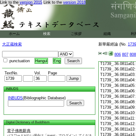
Link to the
version 2015
Link to the
version 2018
T1739_.36.0810c19
T1739_.36.0810c20
T1739_.36.0810c21
T1739_.36.0810c22
T1739_.36.0810c23
T1739_.36.0810c24
ホーム
検索
ご挨拶
組織
利
T1739_.36.0810c25
T1739_.36.0810c26
大正蔵検索
新華嚴經論 (No.
173
T1739_.36.0810c27
T1739_.36.0810c28
806
807
808
T1739_.36.0810c29
punctuation
Hangul
Eng
T1739_.36.0811a01
T1739_.36.0811a02
TextNo.
Vol.
Page
T1739_.36.0811a03
T1739_.36.0811a04
T1739_.36.0811a05
INBUDS
T1739_.36.0811a06
T1739_.36.0811a07
INBUDS
(Bibliographic Database)
T1739_.36.0811a08
Search
T1739_.36.0811a09
T1739_.36.0811a10
T1739_.36.0811a11
Digital Dictionary of Buddhism
T1739_.36.0811a12
T1739_.36.0811a13
電子佛教辭典
T1739_.36.0811a14
パスワードがない場合は「guest」でログインしてくださ