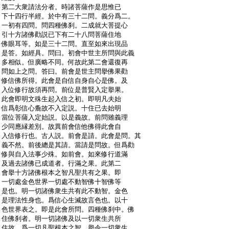
:
第二大衆請法分者。時諸菩薩作是思惟已
:
下十四行半經。於中有三十二問。義分爲二。
:
一初有四問。問四種佛刹。二成就大菩提心
:
引十方諸佛勸説已下有二十八問菩薩住地
:
佛眼耳等。如是三十二問。直至如來出現品
:
是答。如經具。問曰。初會中世主所問與此義
:
多相似。但廣略不同。何故此第二會還復再
:
問如上之問。答曰。前會是世主問擧佛果勸
:
修信佛所得。此會是自信自身自心是佛。及
:
入位修行故須再問。前位是普賢入定擧果。
:
此會即明文殊生起入信之初。即明凡夫始
:
信爲彰信心麁故不入定説。十住已去始明
:
當位菩薩入定始説。以是義故。前問雖義理
:
少同應縁差別。故異前會信他佛得此會自
:
入信修行也。古人説。前會是請。此會是問。其
:
義不然。前後總是其請。當請是問故。但爲勸
:
修與自入法事少殊。如前會。如來修行道滿
:
及過去諸佛已成道者。行滿之果。此第二
:
會擧十方諸佛根本之智凡聖共有之果。即
:
一切處金色世界一切處不動智佛十智佛等
:
是也。明一切諸佛衆生共有此不動智。金色
:
是理法性身也。爲信心生滅故言色也。以十
:
色世界表之。即是此會所問。四種佛刹中。佛
:
住佛刹者。明一切諸佛及以一切衆生共所
:
住故。爲一切凡聖根本之智。擧令一切衆生