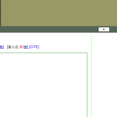
無
] [返り点:
有
/
無
]
[CITE]