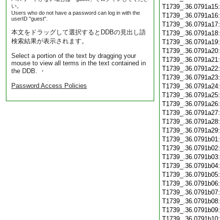
い。
T1739_.36.0791a15
Users who do not have a password can log in with the
T1739_.36.0791a16
userID "guest".
T1739_.36.0791a17
本文をドラッグして選択するとDDBの見出し語
T1739_.36.0791a18
検索結果が表示されます。
T1739_.36.0791a19
T1739_.36.0791a20
Select a portion of the text by dragging your
T1739_.36.0791a21
mouse to view all terms in the text contained in
T1739_.36.0791a22
the DDB. ・
T1739_.36.0791a23
Password Access Policies
T1739_.36.0791a24
T1739_.36.0791a25
T1739_.36.0791a26
T1739_.36.0791a27
T1739_.36.0791a28
T1739_.36.0791a29
T1739_.36.0791b01
T1739_.36.0791b02
T1739_.36.0791b03
T1739_.36.0791b04
T1739_.36.0791b05
T1739_.36.0791b06
T1739_.36.0791b07
T1739_.36.0791b08
T1739_.36.0791b09
T1739_.36.0791b10