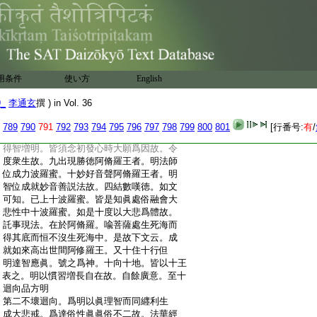
:
摩質多羅者。此云響高。明以大悲大願音聲
:
誓度三界六道故。以悲願爲戒體。王者。自在
:
義故處苦海中沈浮自在故。三巧幻術阿脩
:
羅王者。明忍波羅蜜。此位菩薩雖居生死大
:
海常得如幻忍故。四大眷屬阿脩羅王者。主
:
精進波羅蜜。明以萬行攝衆生遍故。五大力
用条件
使い方
English
:
阿脩羅王者。明以法性大禪定力在苦海而
:
無苦故。六遍照阿脩羅王者。明慧光攝化衆
9_
李通玄
撰 ) in Vol. 36
:
生遍故。七堅固行妙莊嚴阿脩羅王者。明大
:
悲方便爲嚴故。八廣大因慧阿脩羅王者。以
789
790
791
792
793
794
795
796
797
798
799
800
801
[行番号:
有
/
:
智慧増明以本願利生爲因。爲在第八位中
:
得智増明。皆須念初發心時大願爲因故。令
:
度衆生故。九出現勝徳阿脩羅王者。明法師
:
位成力波羅蜜。十妙好音聲阿脩羅王者。明
:
智位成就妙音善説法故。四結數嘆徳。如文
:
可知。已上十波羅蜜。皆是知眞處俗融會大
:
悲性中十波羅蜜。如是十度以大悲爲體故。
:
託事現法。在於阿脩羅。喩菩薩處生死海而
:
得其底而恒不沒生死海中。是故下文云。成
:
就如來高出世間阿修羅王。又十住十行但
:
明達智應眞。號之爲神。十向十地。皆以十王
:
表之。明以慣習増長自在故。自餘廣意。至十
:
迴向品方明
:
第二不壞迴向。爲明以眞理智而同纒利生
:
成大悲戒。爲達俗性眞眞俗不二故。法華經