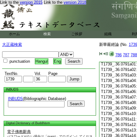
Link to the
version 2015
Link to the
version 2018
T1739_.36.0790c19
T1739_.36.0790c20
T1739_.36.0790c21
T1739_.36.0790c22
T1739_.36.0790c23
T1739_.36.0790c24
ホーム
検索
ご挨拶
組織
利
T1739_.36.0790c25
T1739_.36.0790c26
大正蔵検索
新華嚴經論 (No.
173
T1739_.36.0790c27
T1739_.36.0790c28
786
787
788
T1739_.36.0790c29
punctuation
Hangul
Eng
T1739_.36.0791a01
T1739_.36.0791a02
TextNo.
Vol.
Page
T1739_.36.0791a03
T1739_.36.0791a04
T1739_.36.0791a05
INBUDS
T1739_.36.0791a06
T1739_.36.0791a07
INBUDS
(Bibliographic Database)
T1739_.36.0791a08
Search
T1739_.36.0791a09
T1739_.36.0791a10
T1739_.36.0791a11
Digital Dictionary of Buddhism
T1739_.36.0791a12
T1739_.36.0791a13
電子佛教辭典
T1739_.36.0791a14
パスワードがない場合は「guest」でログインしてくださ