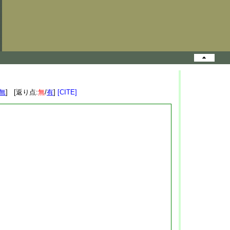
無
] [返り点:
無
/
有
]
[CITE]