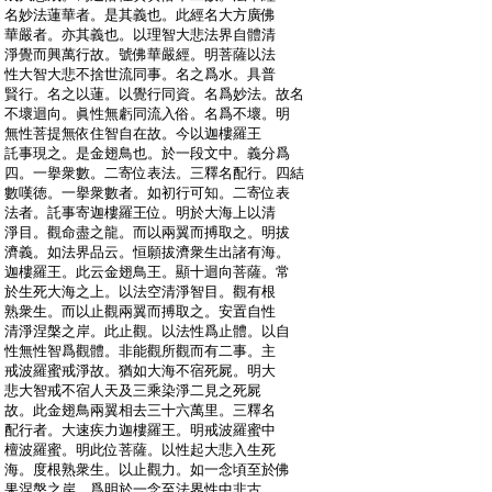
:
名妙法蓮華者。是其義也。此經名大方廣佛
:
華嚴者。亦其義也。以理智大悲法界自體清
:
淨覺而興萬行故。號佛華嚴經。明菩薩以法
:
性大智大悲不捨世流同事。名之爲水。具普
:
賢行。名之以蓮。以覺行同資。名爲妙法。故名
:
不壞迴向。眞性無虧同流入俗。名爲不壞。明
:
無性菩提無依住智自在故。今以迦樓羅王
:
託事現之。是金翅鳥也。於一段文中。義分爲
:
四。一擧衆數。二寄位表法。三釋名配行。四結
:
數嘆徳。一擧衆數者。如初行可知。二寄位表
:
法者。託事寄迦樓羅王位。明於大海上以清
:
淨目。觀命盡之龍。而以兩翼而搏取之。明拔
:
濟義。如法界品云。恒願拔濟衆生出諸有海。
:
迦樓羅王。此云金翅鳥王。顯十迴向菩薩。常
:
於生死大海之上。以法空清淨智目。觀有根
:
熟衆生。而以止觀兩翼而搏取之。安置自性
:
清淨涅槃之岸。此止觀。以法性爲止體。以自
:
性無性智爲觀體。非能觀所觀而有二事。主
:
戒波羅蜜戒淨故。猶如大海不宿死屍。明大
:
悲大智戒不宿人天及三乘染淨二見之死屍
:
故。此金翅鳥兩翼相去三十六萬里。三釋名
:
配行者。大速疾力迦樓羅王。明戒波羅蜜中
:
檀波羅蜜。明此位菩薩。以性起大悲入生死
:
海。度根熟衆生。以止觀力。如一念頃至於佛
:
果涅槃之岸。爲明於一念至法界性中非古