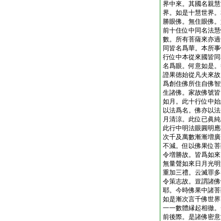
界中來。其國名親慧
界。如是十慧世界。
勝眼佛。無住眼佛。
前十住位中同名法慧
數。所有菩薩來亦過
同皆名爲華。本所事
行位中本從來國皆同
名爲眼。何意如是。
證果徳始從凡夫來故
爲創住佛所住自佛智
生諸佛。家故佛號皆
如月。此十行位中始
以法爲名。佛亦以法
月清涼。此位已眞純
此行中明法眼圓明應
次千及萬數漸漸増廣
不減。但以佛果位菩
令増勝故。皆爲如來
無量聲如來日月光明
重加三禮。云滅罪多
令策志故。豈謂諸佛
耶。今時佛果中諸菩
如是漸次言千佛世界
一一數體縁起相徹。
前後際。是諸佛密意