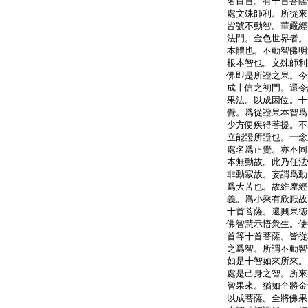
名目首。有十首菩薩
處文殊師利。所從來
皆號不動智。華嚴經
法門。金色世界者。
本體也。不動智佛明
根本智也。文殊師利
佛即是所證之果。今
成十信之初門。還令
果法。以成因位。十
覺。爲從證果本智爲
少方便疾得菩提。不
立能證所證也。一念
處名爲正覺。亦不同
本無動故。此乃任法
非動寂故。妄謂爲動
爲大苦也。故維摩經
義。爲小乘有欣厭故
十首菩薩。還興果徳
佛智慧示悟衆生。使
首等十首菩薩。皆從
之爲智。所謂不動智
如是十智如來所來。
處是己身之智。所來
智果來。猶如全將金
以成菩薩。全將佛果