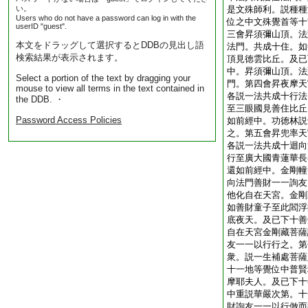
い。
是文殊師利。説種種
Users who do not have a password can log in with the
位之中文殊覺首等十
userID "guest".
三會昇須彌山頂。法
本文をドラッグして選択するとDDBの見出し語
法門。共成十住。如
検索結果が表示されます。
頂見徳雲比丘。及已
中。昇須彌山頂。法
Select a portion of the text by dragging your
門。第四會昇夜摩天
mouse to view all terms in the text contained in
各説一法共成十行法
the DDB. ・
至三眼國見善住比丘
Password Access Policies
如前經中。功徳林説
之。第五會昇兜率天
各説一法共成十迴向
行至廣大國青蓮華長
還如前經中。金剛幢
向法門善財一一詢友
他化自在天宮。金剛
如善財童子至此閻浮
底夜天。及已下十善
自在天宮金剛藏菩薩
友一一以行行之。第
衆。説一生補處菩薩
十一地等覺位中普賢
摩耶夫人。及已下十
中重説華嚴次第。十
財詢友一一以行倣而