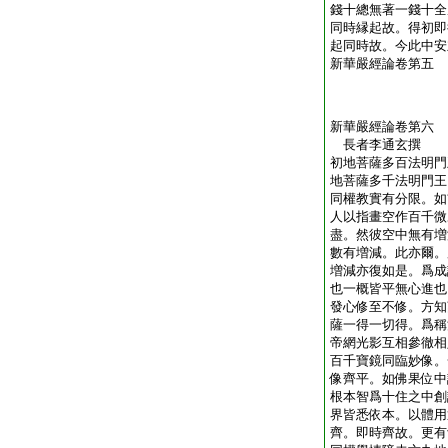
錢十總無著一錢十全
同時縁起故。得初即
起同時故。今此中安
新華嚴經論卷第五
新華嚴經論卷第六
長者李通玄撰
初地菩薩多百法明門
地菩薩多千法明門王
同權教實有分限。如
人以指畫空作百千微
盡。然彼空中無有増
數有増減。此亦爾。
増減亦復如是。爲成
也一概皆平無心進也
發心修至不修。方知
薩一得一切得。爲稱
帝網光影互相參徹相
百千寶鏡同臨妙像。
像齊平。如佛果位中
根本智爲十住之中創
界皆悉依本。以體用
齊。即時齊故。更有