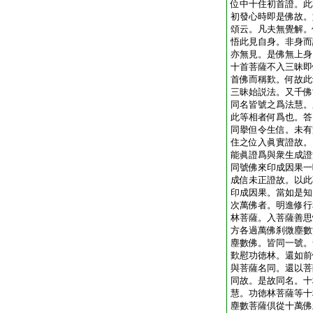
位中十住初首證。此
初發心時即是佛故。
頌云。凡夫無覺解。
悟此見自身。非身而
亦無見。是佛無上身
十首菩薩不入三昧即
首佛而稱歎。何故此
三昧始説法。又千佛
同名皆號之爲法慧。
此等相者何爲也。答
同擧但令生信。未有
住之位入眞實證故。
能眞證爲與衆生成證
同號佛來印成因果一
成信未正證故。以此
印成因果。當如是知
次萬佛者。明進修行
林菩薩。入菩薩善思
方各過萬佛刹微塵數
塵數佛。皆同一號。
歎慰功徳林。還如前
與菩薩名同。還以菩
同故。是故同名。十
慧。功徳林菩薩等十
塵數菩薩倶從十萬佛