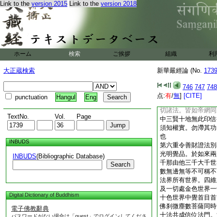
Link to the
version 2015
Link to the
version 2018
隨文釋義方解。略會
十地教行印信全別。
乘十地無似此華嚴法
第。經中五位六位行
爲己躬之號。則如十
十首菩薩十住位中法
ホーム
検索
ご挨拶
組織
利
中功徳林等十林菩薩
當位之内自證本法名
大正蔵検索
新華嚴經論 (No.
173
本智導利衆生。觀根
事佛。當位之内有十
746
747
748
十三種加成其印信。
点:
有
/
無
]
[CITE]
punctuation
Hangul
Eng
總別通徹時劫互融。
切諸法。皆如帝網同
TextNo.
Vol.
Page
中三賢十地無此印信
須知權實。勿滯其功
也
INBUDS
第六重令善財證法別
光明覺品。於如來兩
INBUDS
(Bibliographic Database)
千那由他三千大千世
Search
數無邊無等不可稱不
法界所有世界。四維
及一切處金色世界一
Digital Dictionary of Buddhism
十色世界中覺首目首
佛刹微塵數菩薩同時
電子佛教辭典
十法共成信位法門。
パスワードがない場合は「guest」でログインしてくださ