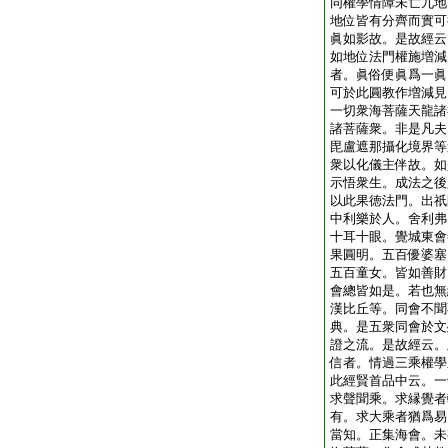
同權學情障未亡九地
地位皆有分齊而實可
眞如影故。是故經云
如地位法門權施増減
者。眞俗便眞爲一眞
可於此圓教作増減見
一切衆海菩薩天龍諸
諸菩薩衆。非是凡夫
毘盧遮那攝化境界等
衆以化儀主伴故。如
示悟衆生。成法之後
以此果徳法門。出祇
中利樂於人。舍利弗
十耳十眼。覺城東會
果圓明。五百優婆塞
五百童女。皆如善財
會總皆如是。若也無
漢比丘等。同會不聞
典。是五衆同會於文
證之流。是故經云。
信者。情過三乘權學
此經賢首品中云。一
求聲聞乘。求縁覺者
有。求大乘者猶爲易
當知。正集海會。未