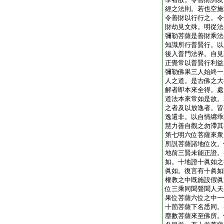
經之法則。若也空施
令善財以行行之。令
財劫見文殊。明從法
彌勒菩薩是善財乘法
知識所行普賢行。以
後入普門法界。自見
正覺常以普賢行利益
彌勒佛果三人始終一
人之道。是古佛之大
解者即本來全得。處
道法本來常如是故。
之者及以放逸者。皆
逸還非。以自情纒乖
慧力善自觀之勿滯其
第七明六位菩薩來衆
所説菩薩諸地位次。
地前三賢未能正證。
如。十地證十眞如之
眞如。復言有十眞如
權教之中既施設假眞
位三乘同聞聲聞人天
果位菩薩六位之中一
十箇菩薩下名悉同。
塵數菩薩來至佛所。