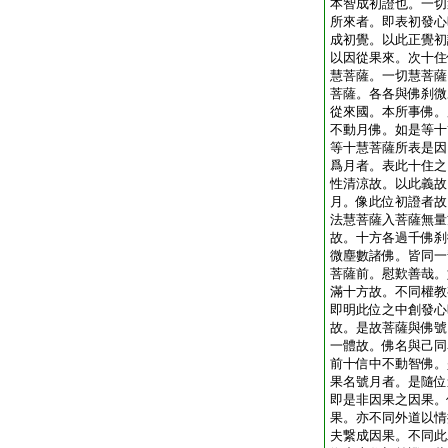
本智成初證也。一切
所來者。即表初發心
成初覺。以此正覺初
以因從果來。次十住
慧菩薩。一切慧菩薩
菩薩。各各與佛刹微
從來國。本所事佛。
不動月佛。如是等十
等十慧菩薩所表是因
爲月者。表此十住之
性清涼故。以此義故
月。像此位初證者故
法慧菩薩入菩薩無量
故。十方各過千佛刹
微塵數諸佛。皆同一
菩薩前。慰歎善哉。
滿十方故。不同權教
即明此位之中創發心
故。是故菩薩與佛號
一體故。佛名與己同
前十信中不動智佛。
果名號月者。是隨位
即是非因果之因果。
果。亦不同外道以情
夫繋成因果。不同此