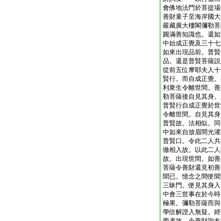
會佛地法門於菩提場
善財童子至海岸國大
嚴藏廣大樓閣彌勒菩
圓滿善知識也。還如
中始成正覺及三十七
如來出現品前。普賢
品。還是普賢菩薩説
從前五位摩耶夫人十
賢行。而自成正覺。
利衆生令離世間。善
勒菩薩後自見其身。
普賢行自成正覺於世
令離世間。自見其身
普賢故。法相似。同
中如來自放眉間光灌
普賢口。令此二人共
徹相入故。以此二人
故。出現世間。如善
菩薩令善財還見初善
聞已。憶念之間便聞
三昧門。便見其身入
中會三世事在於今時
極果。彌勒菩薩而與
學信解證入無疑。經
學者故。令善財詢友