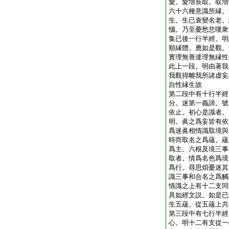
愛。愛増長取。取増
六十六種意識所縁。
生。生已衰變名老。
惱。乃至憂愁悲嘆衆
集已後一行半經。明
順縁體。應如是觀。
實理無善達理無縁性
此上一段。明由著我
我觀得離我所諸虚妄
自性縁生故
第二段中有十行半經
分。迷第一義諦。號
依止。初心是識者。
明。眞之爲妄皆有依
爲迷眞相情識取境與
時而取名之爲蘊。蘊
爲主。六根及境三事
取者。情爲名色爲境
爲行。尋思煩憂迷其
識三事和合名之爲觸
情識之上有十二支同
具如經文説。如是已
生五蘊。從五蘊上共
第三段中有七行半經
心。明十二有支從一