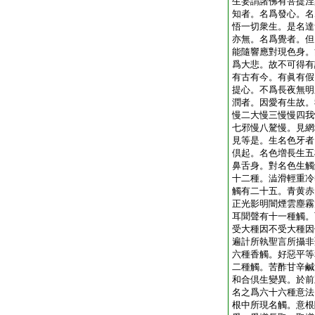
生妄謂諸佛有菩提涅
知者。名爲發心。名
悟一切衆生。是名達
亦無。名爲覺者。但
能隨響應對現色身。
爲大悲。故不可得有
有古有今。有眞有假
提心。不爲長夜無明
潤者。因愛有生故。
慢二大慢三慢慢四我
七邪慢八驁慢。見網
見等是。生名色牙者
倶起。名色増長生五
鼻舌身。對名色生觸
十二種。澁滑輕重冷
觸有二十五。青黄赤
正光影明闇煙雲塵霧
耳聞聲有十一種觸。
受大種因不受大種因
遍計所執聖言所攝非
六種香觸。好惡平等
二種觸。苦酢甘辛鹹
和合倶生變異。於前
名之爲六十六種意法
根中所現名觸。意根