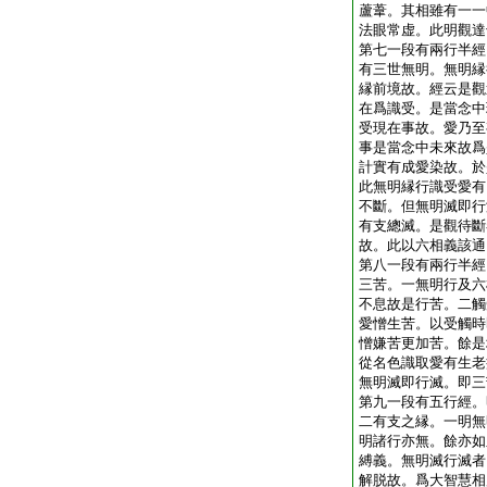
蘆葦。其相雖有一一
法眼常虚。此明觀達
第七一段有兩行半經
有三世無明。無明縁
縁前境故。經云是觀
在爲識受。是當念中
受現在事故。愛乃至
事是當念中未來故爲
計實有成愛染故。於
此無明縁行識受愛有
不斷。但無明滅即行
有支總滅。是觀待斷
故。此以六相義該通
第八一段有兩行半經
三苦。一無明行及六
不息故是行苦。二觸
愛憎生苦。以受觸時
憎嫌苦更加苦。餘是
從名色識取愛有生老
無明滅即行滅。即三
第九一段有五行經。
二有支之縁。一明無
明諸行亦無。餘亦如
縛義。無明滅行滅者
解脱故。爲大智慧相