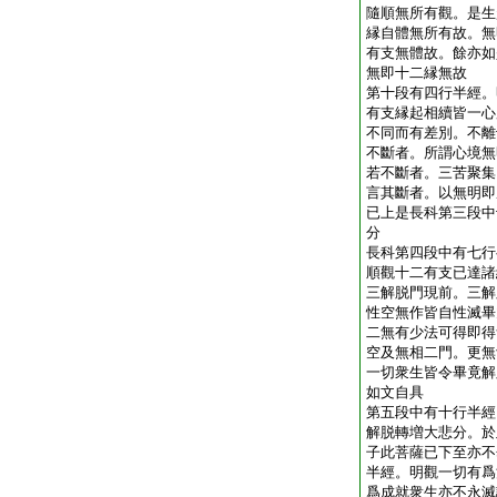
隨順無所有觀。是生
縁自體無所有故。無
有支無體故。餘亦如
無即十二縁無故
第十段有四行半經。
有支縁起相續皆一心
不同而有差別。不離
不斷者。所謂心境無
若不斷者。三苦聚集
言其斷者。以無明即
已上是長科第三段中
分
長科第四段中有七行
順觀十二有支已達諸
三解脱門現前。三解
性空無作皆自性滅畢
二無有少法可得即得
空及無相二門。更無
一切衆生皆令畢竟解
如文自具
第五段中有十行半經
解脱轉増大悲分。於
子此菩薩已下至亦不
半經。明觀一切有爲
爲成就衆生亦不永滅