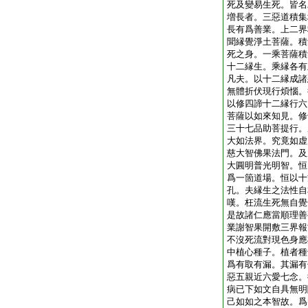
死及變易生死。皆名
増長者。三惡道積集
長有爲善業。上二界
聞縁覺淨土菩薩。積
死之身。一乘菩薩積
十二縁生。乘縁各有
凡夫。以十二縁成諸
無體折伏現行煩惱。
以修四諦十二縁行六
菩薩以如來知見。修
三十七品助菩提行。
大如法界。究竟如虚
慈大智佛果法門。及
大圓明普光明智。恒
爲一箇道場。恒以十
孔。夫縁生之法性自
嘆。枉流生死無自覺
是故諸仁應當順理善
業謝智果開敷三界報
不沒死流對現色身應
中植心種子。植者種
爲有取有漏。其漏有
惡五親近六愛七念。
病已下如文自具無明
己如如之本智故。爲