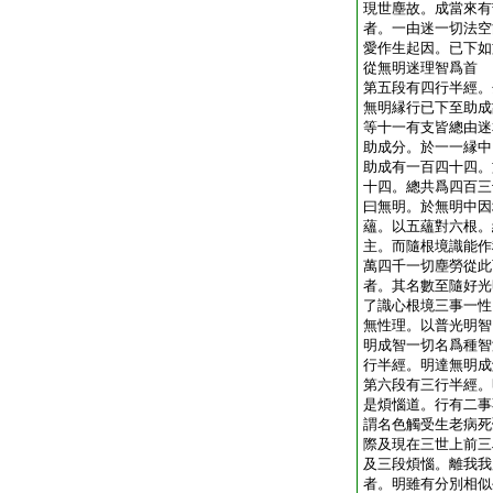
現世塵故。成當來有
者。一由迷一切法空
愛作生起因。已下如
從無明迷理智爲首
第五段有四行半經。
無明縁行已下至助成
等十一有支皆總由迷
助成分。於一一縁中
助成有一百四十四。
十四。總共爲四百三
曰無明。於無明中因
蘊。以五蘊對六根。
主。而隨根境識能作
萬四千一切塵勞從此
者。其名數至隨好光
了識心根境三事一性
無性理。以普光明智
明成智一切名爲種智
行半經。明達無明成
第六段有三行半經。
是煩惱道。行有二事
謂名色觸受生老病死
際及現在三世上前三
及三段煩惱。離我我
者。明雖有分別相似