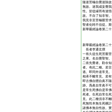
隨迷苦極自覺迷除故
無故。迷我成妄覺我
性。皆從縁而有迷悟
故。不自了知非智。
我見非至苦極厭苦求
聖者化時不信從。斯
新華嚴經論卷第二十
新華嚴經論卷第二十
長者李通玄撰
一有久從生死苦厭苦
之果。名自覺聖智。
二依先覺者。勸令知
者。有此二種。若言
過。即同外道常見。
相承不離常見。若有
即古佛自體自眞不隨
跡。爲眞自常眞不可
是常生死佛自是常佛
死者。生死自常生死
見。此二種倶非不離
死無性本無生死横計
諸佛本無自性故。實