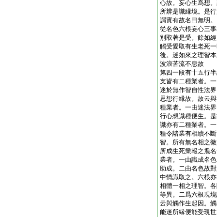
心故。妄心生爲想。
所辨是識縁境。是行
謂實有故名曰無明。
從名色六根妄心三事
別取著是受。餘如經
觸受愛取有生老死一
後。迷如來之理智本
波浪苦流不息故
第四一段有十五行半
支皆有二種業者。一
迷於無作智自性法界
思想行縁故。故云與
種業者。一由迷法界
行心想識種便生。是
識亦有二種業者。一
種令諸業有相續不斷
智。所有無名相之微
所成生死業報之麁名
業者。一由識成名色
助成。二由名色故對
中情識取之。六根亦
相體一相之理智。各
等異。二爲六根現境
云與觸作生起因。觸
能迷所縁便能受現世