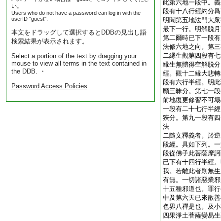
此第六地一段中。義
い。
段有十八行經約分爲
Users who do not have a password can log in with the
userID "guest".
明聞第五地法門大衆
最下一行。明解脱月
本文をドラッグして選択するとDDBの見出し語
第二爾時已下一段有
検索結果が表示されます。
法修六地之向。第三
二縁生觀第四段有七
Select a portion of the text by dragging your
mouse to view all terms in the text contained in
縁生無體得空解脱分
the DDB. ・
經。觀十二縁大悲轉
段有六行半經。明此
Password Access Policies
願三昧分。第七一段
前地復更修習不可壞
一段有二十七行半經
狹分。第九一段有四
法
二隨文釋義者。於逆
段經。具如下列。一
段從佛子此菩薩摩訶
已下有十四行半經。
我。若離此者則無生
有無。一切諸惡業邪
十五種邪道也。罪行
中及第六天已來散善
色界八禪是也。及小
四果淨土菩薩變易生