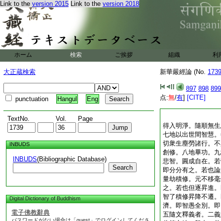
Link to the
version 2015
Link to the
version 2018
ホーム
検索
ご挨拶
組織
利
大正蔵検索
新華嚴經論 (No.
173
897
898
899
点:
無
/
有
]
[CITE]
punctuation
Hangul
Eng
TextNo.
Vol.
Page
得入明淨。隨順無生
七地以出世間智慧。
切衆生塵勞諸行。不
INBUDS
創修。八地畢功。九
INBUDS
(Bibliographic Database)
悲智。圓成自在。若
Search
即分分有之。若也論
量劫積修。元不移毫
之。若也但逐昇進。
智了積修昇降不遷。
Digital Dictionary of Buddhism
濟。即智愚全別。即
電子佛教辭典
五隨文釋義者。二義
パスワードがない場合は「guest」でログインしてくださ