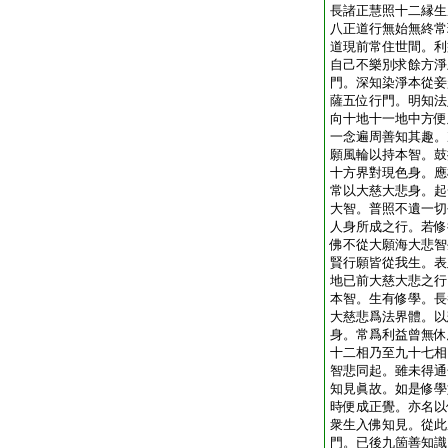
長諸正慧照十二縁生
八正道行無始無終常
道現前常住世間。利
自己不樂別求餘方淨
門。深知染淨本從妾
薩五位行門。明知法
向十地十一地中方便
一念遍周善知其趣。
願風輪以持本智。鼓
十方界對現色身。應
常以大慈大悲身。起
大智。普照不遺一切
人身所成之行。若修
佛不從大願海大悲智
賢行願皆從我生。表
地已前大慈大悲之行
本智。生有修學。長
大慈悲爲法界體。以
身。常爲利益曾無休
十二相乃至九十七相
智悲同起。雖未得通
知見眞故。如是修學
時便成正覺。亦名以
衆生入佛知見。從此
門。已後九箇善知識