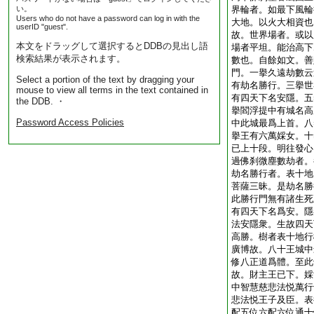
い。
界輪者。如最下風輪
Users who do not have a password can log in with the
大地。以火大相資也
userID "guest".
故。世界場者。或以
本文をドラッグして選択するとDDBの見出し語
場者平坦。能治高下
検索結果が表示されます。
數也。自餘如文。善
門。一擧久遠劫數云
Select a portion of the text by dragging your
有劫名勝行。三擧世
mouse to view all terms in the text contained in
有四天下名安隱。五
the DDB. ・
擧閻浮提中有城名高
Password Access Policies
中此城最爲上首。八
擧王有六萬婇女。十
已上十段。明往發心
過佛刹微塵數劫者。
劫名勝行者。表十地
菩薩三昧。是劫名勝
此勝行門無有諸生死
有四天下名爲安。隱
法安隱衆。生故四天
高勝。樹者表十地行
廣博故。八十王城中
修八正道爲體。至此
故。財主王已下。婇
中智慧慈悲法悦萬行
悲法悦王子及臣。表
配五位六配六位通十