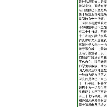
衆神歎摩耶夫人身摩
善財身分。五時有守
名曰善眼已下至是爲
説十種親近善知識法
是語時有十一行經。
三昧法令善財常親近
子仰視空中已下至如
有二十七行經。明善
十方求善知識法復爲
得見摩耶夫人蓮花及
三衆神是入此十一地
善守護心城。二善知
王名守護堂者。以十
幻觀是守護法界堂義
王名自在。以三昧觀
邪惡鬼破散故。摩耶
明入教光三昧耳主教
一地前方便方得正入
財見如是座已下至已
十一行半經。明善財
遍周十方一切衆生前
見摩耶夫人已下至云
有三十七行半經。明
相身遍周刹海善財亦
禮申請所求及得證入