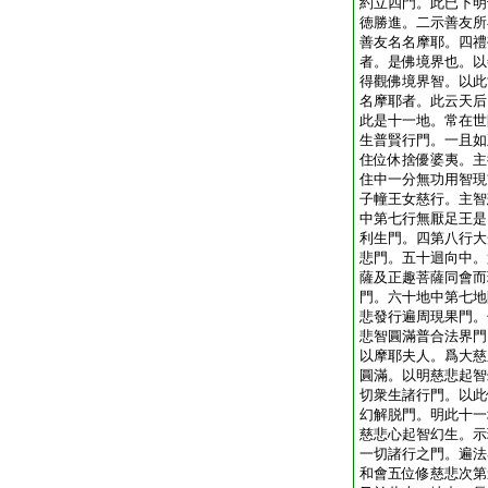
約立四門。此已下明
徳勝進。二示善友所
善友名名摩耶。四禮
者。是佛境界也。以
得觀佛境界智。以此
名摩耶者。此云天后
此是十一地。常在世
生普賢行門。一且如
住位休捨優婆夷。主
住中一分無功用智現
子幢王女慈行。主智
中第七行無厭足王是
利生門。四第八行大
悲門。五十迴向中。
薩及正趣菩薩同會而
門。六十地中第七地
悲發行遍周現果門。
悲智圓滿普合法界門
以摩耶夫人。爲大慈
圓滿。以明慈悲起智
切衆生諸行門。以此
幻解脱門。明此十一
慈悲心起智幻生。示
一切諸行之門。遍法
和會五位修慈悲次第