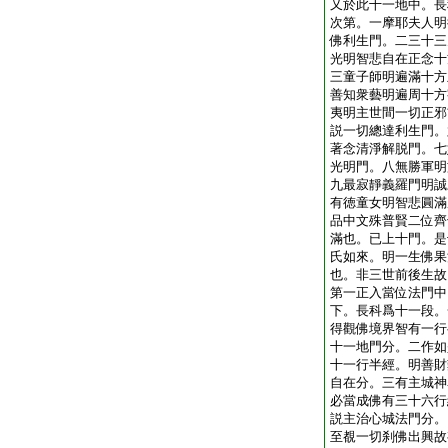
又於此十一地中。長
次第。一摩耶夫人明
佛利生門。二三十三
光明智悲自在正念十
三童子師明遍滿十方
善知衆藝明遍周十方
夷明主世間一切正邪
説一切總達利生門。
著念清淨解脱門。七
光明門。八無勝軍明
九最寂靜義羅門明誠
有徳童女明智悲圓滿
品中文殊普賢二位齊
滿也。已上十門。是
氏如來。明一生佛果
也。非三世前後生故
第一正入當位法門中
下。長科爲十一段。
得觀佛境界智有一行
十一地門分。二作如
十一行半經。明善財
自在分。三有主城神
必當成佛有三十六行
説主治心城法門分。
至覩一切刹佛出興故