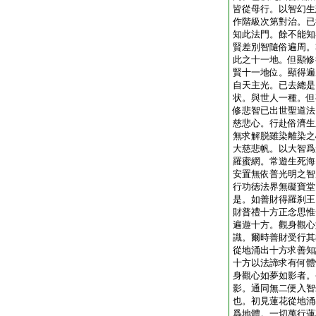
皆從母行。以智幻生
作階級次第對治。已
知此法門。餘不能知
賢差別智隨俗遍周。
此之十一地。但顯修
賢十一地位。顯得遍
自天主光。已去總是
状。與世人一種。但
修悲智已出世聖道法
慈悲心。行赴俗濟生
無求解脱雖染離染之
大慈悲帆。以大智爲
羅蜜網。常遊生死海
安置無依普光明之智
行功徳法界無礙寶堂
是。如善財得羅刹王
財普禮十方正念思惟
遍遊十方。觀身觀心
識。爾時善財受行其
從地涌出十方求善知
十方以法諦求有何體
身觀心如夢如影者。
影。通同無二便入智
也。初見蓮花從地涌
爲地體。一切萬行蓮