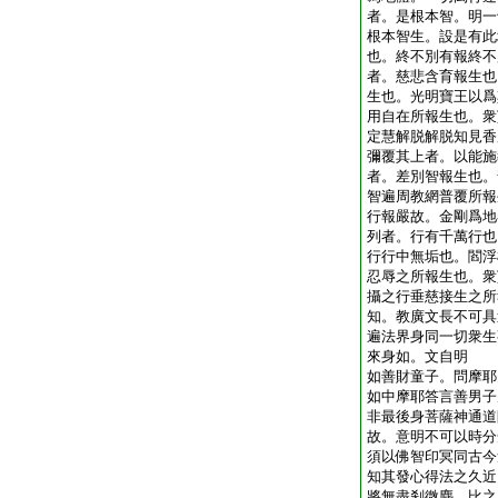
者。是根本智。明一
根本智生。設是有此
也。終不別有報終不
者。慈悲含育報生也
生也。光明寶王以爲
用自在所報生也。衆
定慧解脱解脱知見香
彌覆其上者。以能施
者。差別智報生也。
智遍周教網普覆所報
行報嚴故。金剛爲地
列者。行有千萬行也
行行中無垢也。閻浮
忍辱之所報生也。衆
攝之行垂慈接生之所
知。教廣文長不可具
遍法界身同一切衆生
來身如。文自明
如善財童子。問摩耶
如中摩耶答言善男子
非最後身菩薩神通道
故。意明不可以時分
須以佛智印冥同古今
知其發心得法之久近
將無盡刹微塵。比之