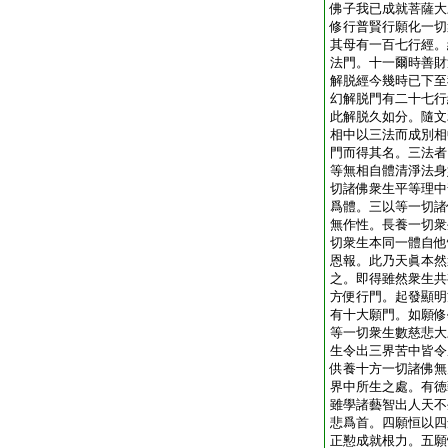
佛子我已成就菩薩大
修行普賢行願化一切
其母有一百七行經。
法門。十一爾時善財
解脱經今幾時已下至
幻解脱門有二十七行
此解脱久如分。隨文
相中以三法而成別相
門而得其名。三法者
等無相自體清淨法身
切諸佛衆生平等理中
爲體。三以等一切諸
無作性。長養一切衆
切衆生本同一體自他
恩報。此乃天眞本然
之。即得雖然衆生共
方便行門。起發顯明
有十大願門。如願修
等一切衆生數慈悲大
生令出三界苦中皆令
供養十方一切諸佛無
界中所生之處。有徳
雖學諸藝智出人天不
悲爲首。四願恒以四
正懃成就根力。五願