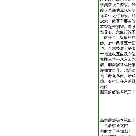
收無前後二際故。餘
龍天八部地風水火等
祐衆生之行遍故。勝
次六十億百千那由他
本智起差別智。通收
智發心。六位行終不
十信是也。從最初勝
佛。於中供養五十箇
也。至末後廣大解佛
十地通收五位及六位
相即三世一念入因陀
者。明觀察菩薩行無
義如文自具。此是法
爲主餘九爲伴。治於
障。令得自在入普賢
地位
新華嚴經論卷第三十
新華嚴經論卷第四十
長者李通玄撰
善財童子善知識十一