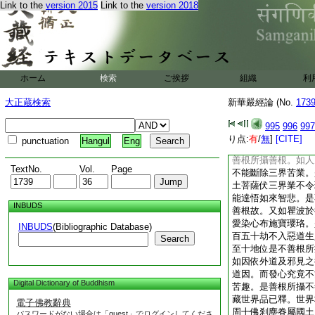
Link to the
version 2015
Link to the
version 2018
現法界光明講堂者。
遍周故。周遍推求者
勝進。釋氏女者姓也
子座者。無染行也。
千煩惱。皆以慈悲同
悲智。王所生已下四
ホーム
検索
ご挨拶
組織
利
已下談其瞿波及婇女
財至瞿波所申請所求
大正蔵検索
新華嚴經論 (No.
173
下具明次下善財所問
所攝善根善根所攝不
995
996
997
又如世有行非復能行
り点:
有
/
無
]
[CITE]
punctuation
Hangul
Eng
行邪行是見亦是邪。
善根所攝善根。如人
TextNo.
Vol.
Page
不能斷除三界苦業。
土菩薩伏三界業不令
能達悟如來智悲。是
INBUDS
善根故。又如瞿波於
愛染心布施寶瓔珞。
INBUDS
(Bibliographic Database)
百五十劫不入惡道生
Search
至十地位是不善根所
如因依外道及邪見之
道因。而發心究竟不
Digital Dictionary of Buddhism
苦趣。是善根所攝不
藏世界品已釋。世界
電子佛教辭典
周十佛刹塵眷屬國土
パスワードがない場合は「guest」でログインしてくださ