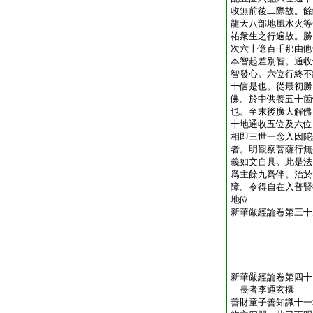
收無前後二際故。餘
龍天八部地風水火等
祐衆生之行遍故。勝
次六十億百千那由他
本智起差別智。通收
智發心。六位行終不
十信是也。從最初勝
佛。於中供養五十箇
也。至末後廣大解佛
十地通收五位及六位
相即三世一念入因陀
者。明觀察菩薩行無
義如文自具。此是法
爲主餘九爲伴。治於
障。令得自在入普賢
地位
新華嚴經論卷第三十
新華嚴經論卷第四十
長者李通玄撰
善財童子善知識十一