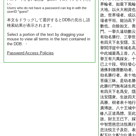
い。
界輪者。如最下風輪
Users who do not have a password can log in with the
大地。以火大相資也
userID "guest".
故。世界場者。或以
本文をドラッグして選択するとDDBの見出し語
場者平坦。能治高下
検索結果が表示されます。
數也。自餘如文。善
門。一擧久遠劫數云
Select a portion of the text by dragging your
有劫名勝行。三擧世
mouse to view all terms in the text contained in
有四天下名安隱。五
the DDB. ・
擧閻浮提中有城名高
Password Access Policies
中此城最爲上首。八
擧王有六萬婇女。十
已上十段。明往發心
過佛刹微塵數劫者。
劫名勝行者。表十地
菩薩三昧。是劫名勝
此勝行門無有諸生死
有四天下名爲安。隱
法安隱衆。生故四天
高勝。樹者表十地行
廣博故。八十王城中
修八正道爲體。至此
故。財主王已下。婇
中智慧慈悲法悦萬行
悲法悦王子及臣。表
配五位六配六位通十