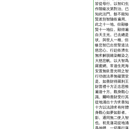
皆從母行。以智幻生
作階級次第對治。已
知此法門。餘不能知
賢差別智隨俗遍周。
此之十一地。但顯修
賢十一地位。顯得遍
自天主光。已去總是
状。與世人一種。但
修悲智已出世聖道法
慈悲心。行赴俗濟生
無求解脱雖染離染之
大慈悲帆。以大智爲
羅蜜網。常遊生死海
安置無依普光明之智
行功徳法界無礙寶堂
是。如善財得羅刹王
財普禮十方正念思惟
遍遊十方。觀身觀心
識。爾時善財受行其
從地涌出十方求善知
十方以法諦求有何體
身觀心如夢如影者。
影。通同無二便入智
也。初見蓮花從地涌
爲地體。一切萬行蓮