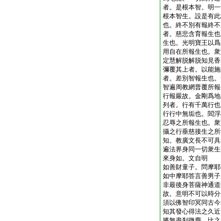
者。是根本智。明一
根本智生。設是有此
也。終不別有報終不
者。慈悲含育報生也
生也。光明寶王以爲
用自在所報生也。衆
定慧解脱解脱知見香
彌覆其上者。以能施
者。差別智報生也。
智遍周教網普覆所報
行報嚴故。金剛爲地
列者。行有千萬行也
行行中無垢也。閻浮
忍辱之所報生也。衆
攝之行垂慈接生之所
知。教廣文長不可具
遍法界身同一切衆生
來身如。文自明
如善財童子。問摩耶
如中摩耶答言善男子
非最後身菩薩神通道
故。意明不可以時分
須以佛智印冥同古今
知其發心得法之久近
將無盡刹微塵。比之