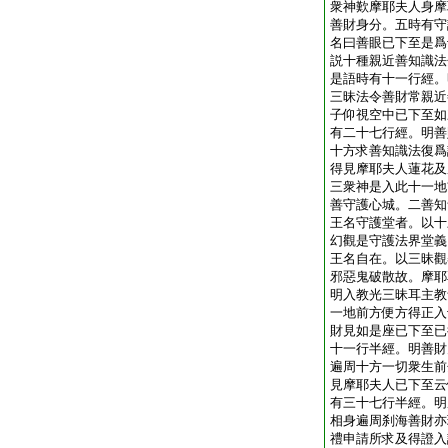
衆神歎摩耶夫人身摩
善財身分。五時有守
名曰善眼已下至是爲
説十種親近善知識法
是語時有十一行經。
三昧法令善財常親近
子仰視空中已下至如
有二十七行經。明善
十方求善知識法復爲
得見摩耶夫人蓮花及
三衆神是入此十一地
善守護心城。二善知
王名守護堂者。以十
幻觀是守護法界堂義
王名自在。以三昧觀
邪惡鬼破散故。摩耶
明入教光三昧耳主教
一地前方便方得正入
財見如是座已下至已
十一行半經。明善財
遍周十方一切衆生前
見摩耶夫人已下至云
有三十七行半經。明
相身遍周刹海善財亦
禮申請所求及得證入