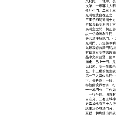
又於此十一地中。長
次第。一摩耶夫人明
佛利生門。二三十三
光明智悲自在正念十
三童子師明遍滿十方
善知衆藝明遍周十方
夷明主世間一切正邪
説一切總達利生門。
著念清淨解脱門。七
光明門。八無勝軍明
九最寂靜義羅門明誠
有徳童女明智悲圓滿
品中文殊普賢二位齊
滿也。已上十門。是
氏如來。明一生佛果
也。非三世前後生故
第一正入當位法門中
下。長科爲十一段。
得觀佛境界智有一行
十一地門分。二作如
十一行半經。明善財
自在分。三有主城神
必當成佛有三十六行
説主治心城法門分。
至覩一切刹佛出興故