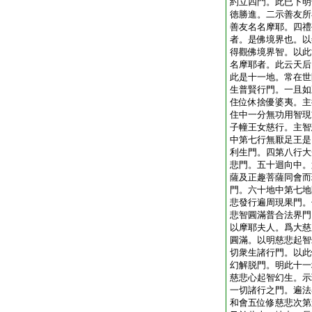
約立四門。此已下明
徳勝進。二示善友所
善友名名摩耶。四禮
者。是佛境界也。以
得觀佛境界智。以此
名摩耶者。此云天后
此是十一地。常在世
生普賢行門。一且如
住位休捨優婆夷。主
住中一分無功用智現
子幢王女慈行。主智
中第七行無厭足王是
利生門。四第八行大
悲門。五十迴向中。
薩及正趣菩薩同會而
門。六十地中第七地
悲發行遍周現果門。
悲智圓滿普合法界門
以摩耶夫人。爲大慈
圓滿。以明慈悲起智
切衆生諸行門。以此
幻解脱門。明此十一
慈悲心起智幻生。示
一切諸行之門。遍法
和會五位修慈悲次第