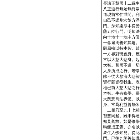
長諸正慧照十二縁生
八正道行無始無終常
道現前常住世間。利
自己不樂別求餘方淨
門。深知染淨本從妾
薩五位行門。明知法
向十地十一地中方便
一念遍周善知其趣。
願風輪以持本智。鼓
十方界對現色身。應
常以大慈大悲身。起
大智。普照不遺一切
人身所成之行。若修
佛不從大願海大悲智
賢行願皆從我生。表
地已前大慈大悲之行
本智。生有修學。長
大慈悲爲法界體。以
身。常爲利益曾無休
十二相乃至九十七相
智悲同起。雖未得通
知見眞故。如是修學
時便成正覺。亦名以
衆生入佛知見。從此
門。已後九箇善知識