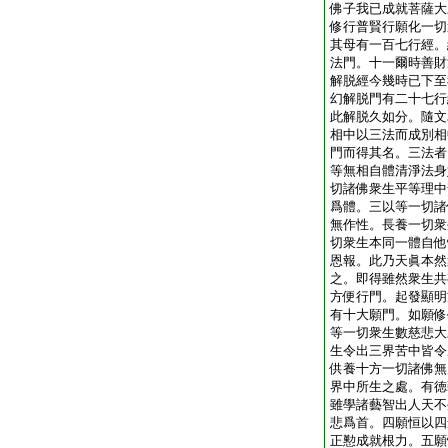
佛子我已成就菩薩大
修行普賢行願化一切
其母有一百七行經。
法門。十一爾時善財
解脱經今幾時已下至
幻解脱門有二十七行
此解脱久如分。隨文
相中以三法而成別相
門而得其名。三法者
等無相自體清淨法身
切諸佛衆生平等理中
爲體。三以等一切諸
無作性。長養一切衆
切衆生本同一體自他
恩報。此乃天眞本然
之。即得雖然衆生共
方便行門。起發顯明
有十大願門。如願修
等一切衆生數慈悲大
生令出三界苦中皆令
供養十方一切諸佛無
界中所生之處。有徳
雖學諸藝智出人天不
悲爲首。四願恒以四
正懃成就根力。五願