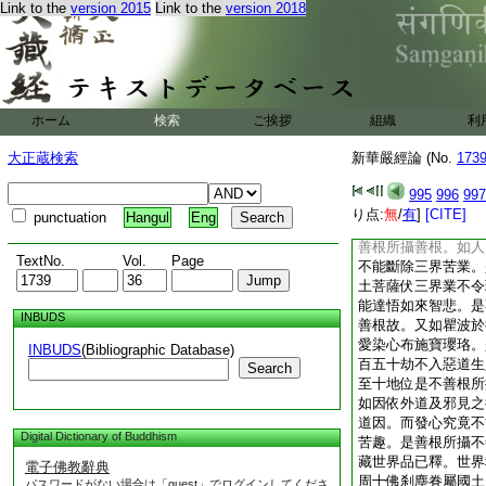
Link to the
version 2015
Link to the
version 2018
現法界光明講堂者。
遍周故。周遍推求者
勝進。釋氏女者姓也
子座者。無染行也。
千煩惱。皆以慈悲同
悲智。王所生已下四
ホーム
検索
ご挨拶
組織
利
已下談其瞿波及婇女
財至瞿波所申請所求
大正蔵検索
新華嚴經論 (No.
173
下具明次下善財所問
所攝善根善根所攝不
995
996
997
又如世有行非復能行
り点:
無
/
有
]
[CITE]
punctuation
Hangul
Eng
行邪行是見亦是邪。
善根所攝善根。如人
TextNo.
Vol.
Page
不能斷除三界苦業。
土菩薩伏三界業不令
能達悟如來智悲。是
INBUDS
善根故。又如瞿波於
愛染心布施寶瓔珞。
INBUDS
(Bibliographic Database)
百五十劫不入惡道生
Search
至十地位是不善根所
如因依外道及邪見之
道因。而發心究竟不
Digital Dictionary of Buddhism
苦趣。是善根所攝不
藏世界品已釋。世界
電子佛教辭典
周十佛刹塵眷屬國土
パスワードがない場合は「guest」でログインしてくださ