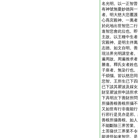
名光明。以一正智普
有神號無憂妙徳與一
者。明大慈大悲覆護
心爲宮殿神。一萬者
於此地出世智悲二行
進智悲會此位也。即
主故。以王種中生者
宮殿神。是明主伴萬
志徳。如文自明。善
現法界光明講堂者。
遍周故。周遍推求者
勝進。釋氏女者姓也
子座者。無染行也。
千煩惱。皆以慈悲同
悲智。王所生已下四
已下談其瞿波及婇女
財至瞿波所申請所求
下具明次下善財所問
所攝善根善根所攝不
又如世有行非復能行
行邪行是見亦是邪。
善根所攝善根。如人
不能斷除三界苦業。
土菩薩伏三界業不令
能達悟如來智悲。是