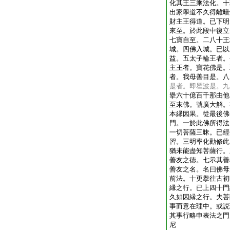
化其王三乘法化。十
出家學道不久得離暗
財主王得道。已下明
來至。於此段中復立
七寶自至。二八十王
城。四佛入城。已以
益。五太子輪王者。
主王者。寶花佛是。
者。我母善目是。八
是者。即瞿波是。九
擧六十億百千那由他
至末佛。號廣大解。
本縁因果。從最後佛
門。一於此佛所得法
一切菩薩三昧。已經
習。三明率化勸修此
猶未能盡知菩薩行。
善友之徳。七示其善
善友之名。名曰佛母
前法。十更擧往古初
縁之行。已上四十門
久如因縁之行。夫菩
事而意在理中。或説
其事行略申表法之門
尼