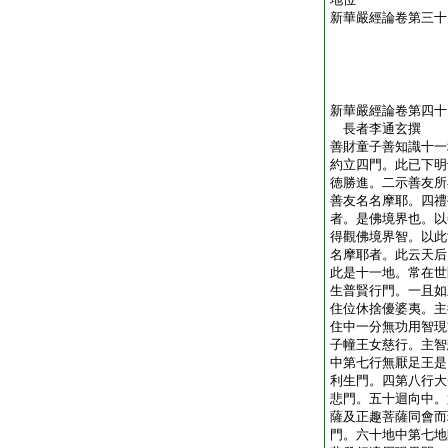
新華嚴經論卷第三十
新華嚴經論卷第四十
長者李通玄撰
善財童子善知識十一
約立四門。此已下明
徳勝進。二示善友所
善友名名摩耶。四禮
者。是佛境界也。以
得觀佛境界智。以此
名摩耶者。此云天后
此是十一地。常在世
生普賢行門。一且如
住位休捨優婆夷。主
住中一分無功用智現
子幢王女慈行。主智
中第七行無厭足王是
利生門。四第八行大
悲門。五十迴向中。
薩及正趣菩薩同會而
門。六十地中第七地