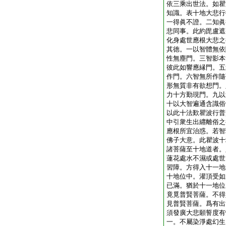
依三乘出世法。如瞿
知識。表十地大悲行
一得眞不證。二知眞
悲同事。此約毘盧遮
化身處世應根大悲之
其徳。一以智體無依
性無塵門。三智影本
彼此如響應縁門。五
作門。六智無所作隨
形無質非有欲想門。
力十方勤現門。九以
十以大智遍通含識俗
以此十法歎瞿波行普
中引衆生出纒離俗之
應根所宜治惑。若智
佛子大意。此瞿波十
諸菩薩至十地道者。
蓮花處水不濕或處世
習障。方得入十一地
十地位中。灌頂受如
已滿。猶於十一地位
竟覓普賢菩薩。不得
見普賢菩薩。爲有出
須發廣大悲願誓度有
一。不屬染淨處幻生