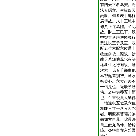
有四天下名爲安。隱
法安隱衆。生故四天
高勝。樹者表十地行
廣博故。八十王城中
修八正道爲體。至此
故。財主王已下。婇
中智慧慈悲法悦萬行
悲法悦王子及臣。表
配五位六配六位通十
收無前後二際故。餘
龍天八部地風水火等
祐衆生之行遍故。勝
次六十億百千那由他
本智起差別智。通收
智發心。六位行終不
十信是也。從最初勝
佛。於中供養五十箇
也。至末後廣大解佛
十地通收五位及六位
相即三世一念入因陀
者。明觀察菩薩行無
義如文自具。此是法
爲主餘九爲伴。治於
障。令得自在入普賢
地位