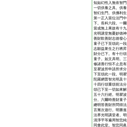
知如幻性入無依智門
一切供養之具。供養
智幻生門。供佛利生
第一正入當位法門中
下。長科六段。一爾
當成無上果故有十九
光明講堂無憂妙徳神
善財歎善財志徳發心
童子已下至頌此一段
志願益衆生之行將昇
財分已下。有十行頌
童子。如文具明。三
修諸善行恒不止息有
至瞿波所申請所求分
下至頌此一段。明瞿
陀羅網普智光明及十
十四行頌重頌前法分
頌已下至一切如來解
五十六行經。明瞿波
分。六爾時善財童子
總明答善財所問得法
言漸次遊行。明勝進
法界光明講堂者。明
清淨平等遍周智悲純
同會此堂。智悲同眞