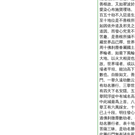
善根故。又如瞿波於
愛染心布施寶瓔珞。
百五十劫不入惡道生
至十地位是不善根所
如因依外道及邪見之
道因。而發心究竟不
苦趣。是善根所攝不
藏世界品已釋。世界
周十佛刹塵眷屬國土
界輪者。如最下風輪
大地。以火大相資也
故。世界場者。或以
場者平坦。能治高下
數也。自餘如文。善
門。一擧久遠劫數云
有劫名勝行。三擧世
有四天下名安隱。五
擧閻浮提中有城名高
中此城最爲上首。八
擧王有六萬婇女。十
已上十段。明往發心
過佛刹微塵數劫者。
劫名勝行者。表十地
菩薩三昧。是劫名勝
此勝行門無有諸生死