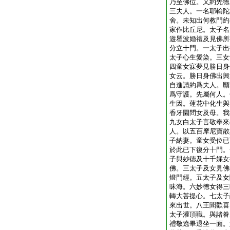
乃至佛位。又約先徳
三夫人。一名耶輸陀
舍。未知出何教門約
家作比丘尼。太子名
遊瞿波婚禮及見佛所
分立十門。一太子出
太子心生愛染。三女
四童女寐夢見勝日身
女云。勝日身佛出興
自進請約爲夫人。願
爲守護。先屬何人。
生因。蓮花中化生與
香牙園問女及母。我
九女白太子言敬奉來
人。以五百摩尼寶散
子納妻。童女受位已
於此已下復分十門。
子與妙徳及十千婇女
佛。三太子及女見佛
燈門經。五太子及女
昧海。六妙徳女得三
轉大菩提心。七太子
來出世。八王聞歡喜
太子灌頂職。與諸眷
禮敬遶畢退坐一面。