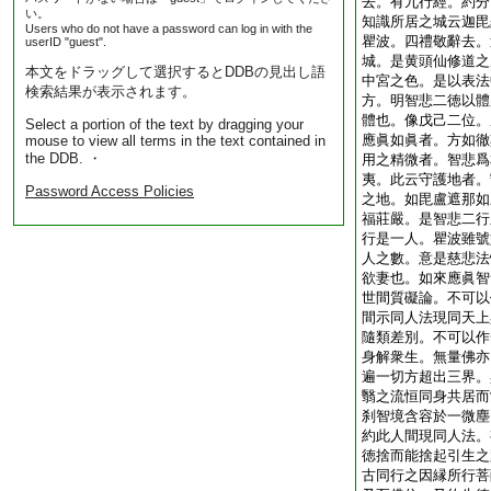
去。有九行經。約分
い。
知識所居之城云迦毘
Users who do not have a password can log in with the
瞿波。四禮敬辭去。
userID "guest".
城。是黄頭仙修道之
本文をドラッグして選択するとDDBの見出し語
中宮之色。是以表法
検索結果が表示されます。
方。明智悲二徳以體
體也。像戊己二位。
Select a portion of the text by dragging your
應眞如眞者。方如徹
mouse to view all terms in the text contained in
the DDB. ・
用之精微者。智悲爲
夷。此云守護地者。
Password Access Policies
之地。如毘盧遮那如
福莊嚴。是智悲二行
行是一人。瞿波雖號
人之數。意是慈悲法
欲妻也。如來應眞智
世間質礙論。不可以
間示同人法現同天上
隨類差別。不可以作
身解衆生。無量佛亦
遍一切方超出三界。
翳之流恒同身共居而
刹智境含容於一微塵
約此人間現同人法。
徳捨而能捨起引生之
古同行之因縁所行菩