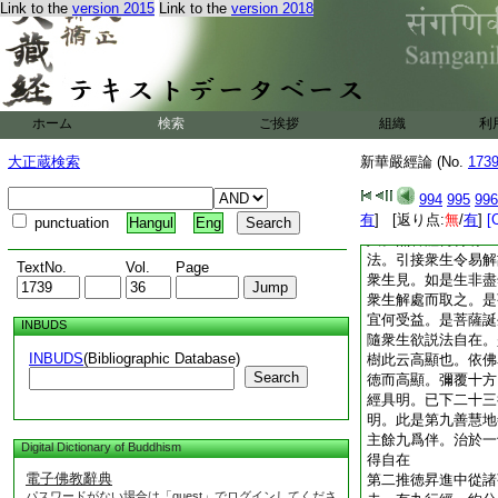
Link to the
version 2015
Link to the
version 2018
普寶者。從普賢願願
悦樂者。表從第九善
八十那由他佛於中出
第九佛智慧家故。第
已昇十地。已下世界
所攝化之人。王及夫
ホーム
検索
ご挨拶
組織
利
那由他婇女。表智悲
閣。表智遊生死如園
大正蔵検索
新華嚴經論 (No.
173
化衆生令得樂者。是
樹名一切施喜光。依
994
995
996
有
夫人攀彼樹枝而生菩
] [返り点:
無
/
有
]
[
punctuation
Hangul
Eng
人。然菩薩何得有生
法。引接衆生令易解
TextNo.
Vol.
Page
衆生見。如是生非盡
衆生解處而取之。是
宜何受益。是菩薩誕
INBUDS
隨衆生欲説法自在。
INBUDS
(Bibliographic Database)
樹此云高顯也。依佛
Search
徳而高顯。彌覆十方
經具明。已下二十三
明。此是第九善慧地
主餘九爲伴。治於一
Digital Dictionary of Buddhism
得自在
電子佛教辭典
第二推徳昇進中從諸
パスワードがない場合は「guest」でログインしてくださ