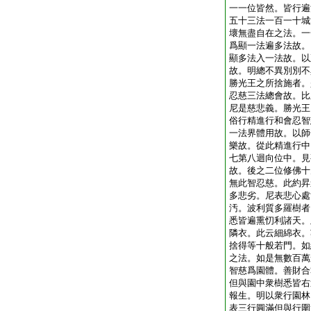
一一位皆然。皆行遍
五十三法一百一十城
壞無盡自在之法。一
爲顯一法遍多法故。
顯多法入一法故。以
故。明總不異別別不
勝光王之所捨施者。
忍慈三法總會故。比
尼是慈悲義。勝光王
俗行精進行和會忍智
一法界體用故。以師
樂故。從此精進行中
七第八迴向位中。見
故。後之二位修佛十
無此智忍慈。此約昇
多悲劣。尼表悲心處
汚。波利質多羅樹者
悉皆遍熏忉利諸天。
隣衣。此云細綿衣。
捨得等十般若門。如
之法。如是無數百萬
智慈爲園體。善財合
但與園中衆樹悉皆右
報生。明以衆行園林
表三行圓滿但與行圍