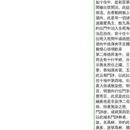
如十住中。從初至第
間修出世間法。此從
俗流。合香船師無上
迴向。此是等一切諸
波羅蜜爲主。餘九爲
約位門中治入生死海
法忍自在。前十住十
位明入世間中成就慈
迴向中捨身肉手足國
厭恨心倍増歡喜
第二推徳昇進中。從
而去有十行半經。分
示善友所住之國。三
擧。善知識名號。五
此云相鬥諍。以此比
住十地中第四地。出
眞入俗成無染慈。明
音。明迴向行位門非
實而言。此尼是此位
融眞俗是非染淨二見
俗。恒眞無染之慈。
鬥諍故。成就第四至
以此城名鬥諍林者。
故。名爲林。亦約此
廣多。故號爲林。國