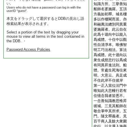
い。
知識方所。三擧善知
Users who do not have a password can log in with the
船師名婆施羅。五頂
userID "guest".
方義如初釋。城名樓
本文をドラッグして選択するとDDBの見出し語
多以作樓閣而居。亦
検索結果が表示されます。
和融萬法總別同異重
婆施羅者。此云自在
Select a portion of the text by dragging your
此爲十迴向中以能入
mouse to view all terms in the text contained in
爲戒體。十住中以觀
the DDB. ・
性自清淨本。唯佛智
Password Access Policies
明工巧法相法。算法
爲戒體。此十迴向以
衆生成慈悲行以爲戒
有同異昇進法則。船
體。常處生死海往來
明。大意云。具足成
不住此岸不住彼岸
第一正入當位法門中
唯知此大悲幢行若有
住憶念我者皆悉不。
一念善知識教思惟昇
彼城。三見其船師在
敬合掌申其所求。五
門。隨文釋義者。見
百千商人及餘大衆圍
此行。以主導入海商