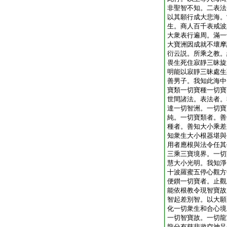
非聖智不知。二表法
以其願行成大悲海。
生。商人百千表戒波
大衆表行遍周。滿一
大寶洲因成就不壞摩
衍云説。所乘之教。
畏生死住寂靜三昧旋
明能以寂靜三昧處生
善男子。我知此海中
寶類一切寶種一切寶
世間諸法。表法者。
達一切智洲。一切寶
純。一切寶類者。善
種者。善知大小乘差
知衆生大小根器堪與
用者應根與法令任其
三乘三寶境界。一切
慧大小光明。我知淨
十波羅蜜五停心觀方
便鑚一切寶者。止觀
能依根教令現智寶故
智起差別智。以大願
化一切衆生和合心境
一切智寶故。一切龍
龍分有慈悲遊空神足