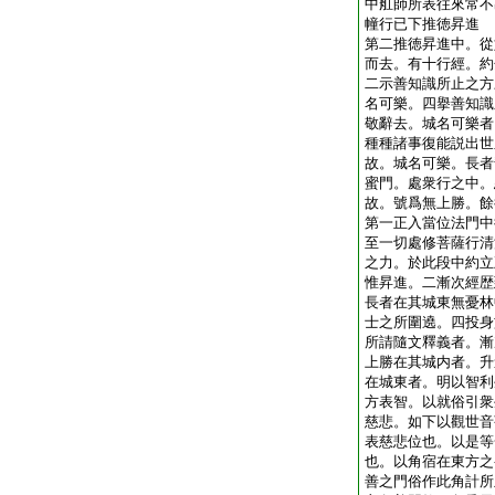
中舡師所表往來常不
幢行已下推徳昇進
第二推徳昇進中。從
而去。有十行經。約
二示善知識所止之方
名可樂。四擧善知識
敬辭去。城名可樂者
種種諸事復能説出世
故。城名可樂。長者
蜜門。處衆行之中。
故。號爲無上勝。餘
第一正入當位法門中
至一切處修菩薩行清
之力。於此段中約立
惟昇進。二漸次經歴
長者在其城東無憂林
士之所圍遶。四投身
所請隨文釋義者。漸
上勝在其城内者。升
在城東者。明以智利
方表智。以就俗引衆
慈悲。如下以觀世音
表慈悲位也。以是等
也。以角宿在東方之
善之門俗作此角計所