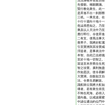
法法身根本智差別智
先發願。稱願圓滿。
賢行教化衆生。此一
是昇進不出一刹那際
三祇。一乘見道。在
十行十迴向十地十一
危澁滑悉知之。乃至
乘及以人天法中乃至
應行即行。令使昇進
二有支。便爲法事大
善男子。我將好舡運
引至寶洲與其珍寶咸
浮提者。是事表法中
本智。自此已去經後
至於十地一切智之。
當送至本所舊住生死
智之珍寶。廣利無盡
作如是説。使令易解
大寶洲。自餘如文自
法。令衆生易解故。
識舡師云我將大舡如
壞者。若有衆生得見
不怖生死海。必得入
迴向義。以戒波羅蜜
中諸位通治約位門中