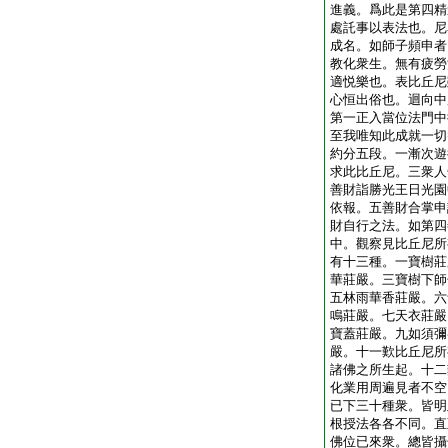
進義。爲此是第四精
處託事以表法也。尼
成名。如師子頻申者
教化衆生。無有疲勞
適悦樂也。表比丘尼
心恒出俗也。迴向中
第一正入當位法門中
至我唯知此成就一切
約分五段。一漸次遊
求此比丘尼。三衆人
善財詣勝光王日光園
依報。五善財合掌申
財自行之法。如第四
中。觀察見比丘尼所
有十三種。一寶樹莊
華莊嚴。三寶樹下師
五林雨華香莊嚴。六
鳴莊嚴。七天衣莊嚴
寶蓋莊嚴。九如須彌
嚴。十一歎比丘尼所
諸佛之所生起。十二
化業用周遍見者不空
已下三十種衆。皆明
根授法各各不同。直
佛位已來衆。總皆攝