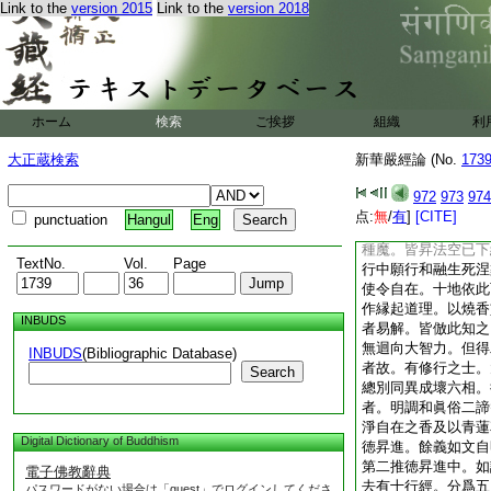
Link to the
version 2015
Link to the
version 2018
願之心。迴入生死四
溺生死衆生。皆無染
香遍熏十方。聞者罪
名阿盧那。是赤色香
此香者其心決定離諸
便住禪波羅蜜門。以
ホーム
検索
ご挨拶
組織
利
生離諸染習禪波羅蜜
山表是禪定體自白淨
大正蔵検索
新華嚴經論 (No.
173
有香名海藏。其香但
而以熏之王及四軍皆
972
973
974
六正心住。以三空智
点:
無
/
有
]
[CITE]
punctuation
Hangul
Eng
以般若輪王燒智慧海
種魔。皆昇法空已下
TextNo.
Vol.
Page
行中願行和融生死涅
使令自在。十地依此
作縁起道理。以燒香
INBUDS
者易解。皆倣此知之
無迴向大智力。但得
INBUDS
(Bibliographic Database)
者故。有修行之士。
Search
總別同異成壞六相。
者。明調和眞俗二諦
淨自在之香及以青蓮
Digital Dictionary of Buddhism
徳昇進。餘義如文自
第二推徳昇進中。如
電子佛教辭典
去有十行經。分爲五
パスワードがない場合は「guest」でログインしてくださ