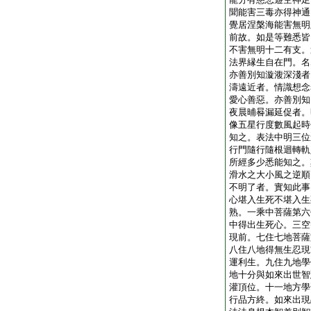
聞能害三毒亦得神通
覺居涅槃海能害無明
前故。如是等難悉皆
不害無明十二有支。
法界縁生自在門。名
亦善別知漩澓深淺者
濤遠近者。情識想念
愛心善惡。亦善別知
夜晨晡晷漏延促者。
像五星行度數風起時
知之。表法中明三位
行門隨行隨根迴轉軌
所經多少悉能知之。
滑水之大小風之逆順
不明了者。實知此事
心堪入生死不堪入生
熟。一乘中菩薩第六
中得出生死心。三空
現前。七住七地菩薩
八住八地得無生忍現
運利生。九住九地學
地十分與如來出世智
灌頂位。十一地方學
行品方終。如來出現