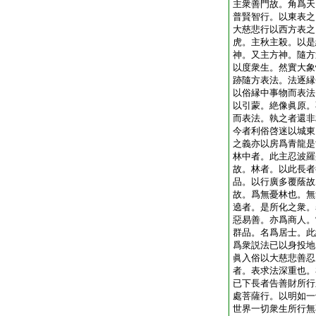
主衆善門故。角爲天
普賢智行。以東表之
大慈悲行以西方表之
虎。主秋主殺。以是
神。又主方神。隨方
以度衆生。然實大象
跡隨方表法。法逐縁
以俗縁中事物而表法
以引蒙。絶像眞原。
而表法。執之者還非
今者利俗啓迷以城東
之義亦以房爲青龍是
林中者。此主忍波羅
故。林者。以此長者
品。以行廣多覆蔭故
故。爲無憂林也。無
遶者。是所化之衆。
惡易善。亦爲商人。
群品。名爲居士。此
爲衆説法已以身投地
眞入俗以大慈悲善忍
者。表求法深重也。
已下長者告善財所行
處菩薩行。以明如一
世界一切衆生所行無