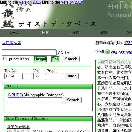
Link to the
version 2015
Link to the
version 2018
生死故。約智一位通
爲明前三知識已得出
修出世方學世間。自
又以出世間智學世間
進前位中。從諸菩薩
而去。有九行半經。
ホーム
検索
ご挨拶
組織
利
二示善知識所居之國
識之名。五辭退而去
大正蔵検索
新華嚴經論 (No.
173
在南印土境。名義未
世智。已恒現前。世
954
955
956
已滿。能伏邪見異論
punctuation
Hangul
Eng
以能有徳蔭俗雨法故
者。明出世智已得現
TextNo.
Vol.
Page
故名自在。此依主立
第一正入當位法門。
至妙音陀羅尼光明法
INBUDS
分爲十門。一正念其
南行至處推覓彌伽。
INBUDS
(Bibliographic Database)
申所求。五彌伽遽自
Search
心。六散金銀華無價
稱讃善財而能發無上
八彌伽面門放光集衆
Digital Dictionary of Buddhism
品莊嚴門。十彌伽授
明法門。自我唯知此
電子佛教辭典
徳昇進。彌伽所以遽
パスワードがない場合は「guest」でログインしてくださ