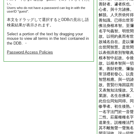
い。
善財者。遽者疾也。
Users who do not have a password can log in with the
心者。與十方諸佛。
userID "guest".
解脱。人天所依何得
本文をドラッグして選択するとDDBの見出し語
善知識。已得出世菩
検索結果が表示されます。
佛法身根本智。至彌
名字句義智。明世間
Select a portion of the text by dragging your
故。以明約眞而有世
mouse to view all terms in the text contained in
故城名自在。是以彌
the DDB. ・
出世間智慧。是世間
Password Access Policies
以表俗諦差別智敬眞
根本智中起故。令後
故。以根本智與一切
果。善財初覺。彌伽
常頂禮初發心。以貴
智慧相應。與一切諸
故。普賢行海因茲而
又表無知法慢故。又
業謝。名生在佛家。
此住位同知同得。同
修學者。初生後熟。
一名字法門於一音聲
二性。莊嚴種種名字
道衆生。説種種法門
其不離無聲一聲無名
間言詞故。説一切世