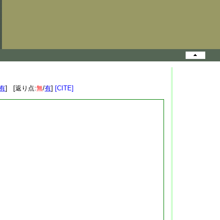
有
] [返り点:
無
/
有
]
[CITE]