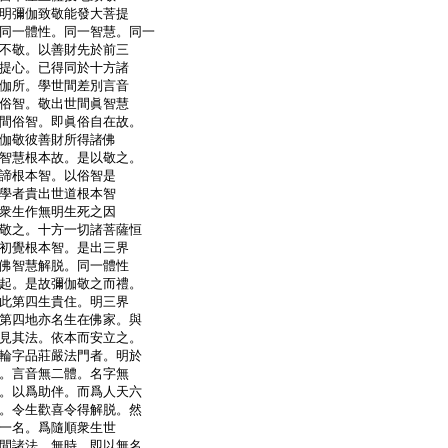
明彌伽致敬能發大菩提
同一體性。同一智慧。同一
不敬。以善財先於前三
提心。已得同於十方諸
伽所。學世間差別言音
俗智。敬出世間眞智慧
間俗智。即眞俗自在故。
伽敬彼善財所得諸佛
智慧根本故。是以敬之。
諦根本智。以俗智是
學者貴出世道根本智
衆生作無明生死之因
敬之。十方一切諸菩薩恒
初覺根本智。是出三界
佛智慧解脱。同一體性
起。是故彌伽敬之而禮。
此第四生貴住。明三界
第四地亦名生在佛家。與
見其法。依本而安立之。
輪字品莊嚴法門者。明於
。言音無二體。名字無
。以爲助伴。而爲人天六
。令生歡喜令得解脱。然
一名。爲隨順衆生世
間諸法。無時。即以無名