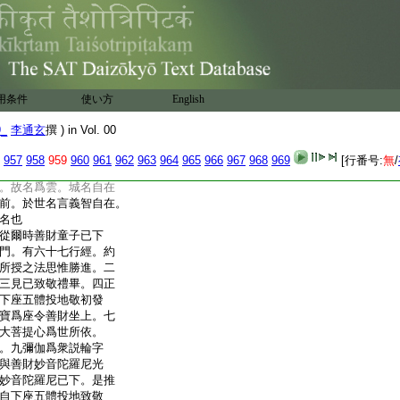
修諸法。約位偏修世智。
三界解脱神通故。先
在無業不染著世間故。
智易明了故。第二昇
持大悲戒已下。至辭退
約分爲五門。一歎推先徳。
用条件
使い方
English
。三示其居處。四擧知
。國名達里鼻荼者。其國
9_
李通玄
撰 ) in Vol. 00
譯。彌伽此云能伏。爲出
間智已得具足。眞俗二智
957
958
959
960
961
962
963
964
965
966
967
968
969
[行番号:
無
/
故。故名能伏。亦名爲雲
。故名爲雲。城名自在
前。於世名言義智自在。
名也
從爾時善財童子已下
門。有六十七行經。約
所授之法思惟勝進。二
三見已致敬禮畢。四正
下座五體投地敬初發
寶爲座令善財坐上。七
大菩提心爲世所依。
。九彌伽爲衆説輪字
與善財妙音陀羅尼光
妙音陀羅尼已下。是推
自下座五體投地致敬