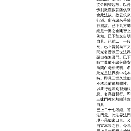
從金剛智起故。以是
佛刹微塵數菩薩倶來
會此法故。故云倶來
行滿。所有諸來菩薩
行滿故。已下九方總
總是一佛之金剛智上
例知。已下如文自明
自具。已前二十一段
竟。已上普賢爲主文
間光名普照三世法界
融自在無礙門。已下
時世尊欲令諸菩薩安
眉間白毫相光明。名
此光是法界身中根本
時。即見三世久遠如
不移現前總無體性。
以衆行起差別智知根
息。名爲普賢行。即
三昧門教化無限諸衆
自具
已上二十七段經。答
法門竟。此法界法門
現不藉如來口言。又
自宣本果之行。令易
已上是一部經之始終