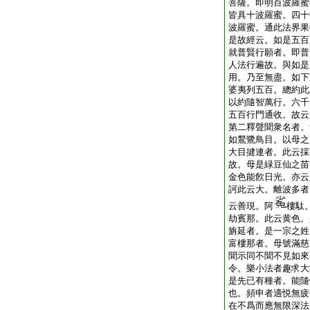
菩薩。即明百波羅蜜
皆具十波羅蜜。四十
波羅蜜。通此法界果
是故經云。如是五百
就普賢行願者。即普
人法行遍故。與如是
用。乃至無盡。如下
婆夷列五百。總約此
以約隨智萬行。六千
五百行門通收。故云
第二釋聲聞衆名者。
如鶖鷺鳥目。以母之
大目揵連者。此云採
故。母是緑豆仙之苗
金色能飮日光。亦云
訶此云大。離波多者
云善現。阿
樓駄
劫賓那。此云黄色。
旃延者。是一宗之姓
富樓那者。母號滿慈
聞示同不聞不見如來
令。樂小法者趣求大
是先已有種者。能隨
也。頻申者適悦無疲
在不爲而應無限深法