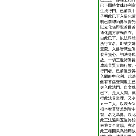
已下爾時文殊師利童
生成行門。已前教中
子明此已下入俗化蒙
明已前總約佛果普光
以立化儀即覺首目首
通化無方潜顯自在。
自此已下。以法界體
所行立名。即號文殊
童蒙。入佛智慧生佛
發菩提心。初法身現
故。一切三世諸佛從
成就普賢大願行故。
行門者。已前但云昇
入間俗中化利。此法
但有菩薩聲聞世主已
夫入此法門。自文殊
已下。是入人間。就
得此法界道理。又令
五十二人。以表五位
根本智普賢差別智中
智。名之爲佛。以此
此三法遍與五位終始
來乘直至道場。亦名
此三種因果爲體用故