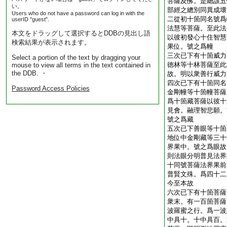
菩薩及佛。是總該五
い。
部經之總別同異成壞
Users who do not have a password can log in with the
二從初十箇同名號爲
userID "guest".
法慧等菩薩。至此法
本文をドラッグして選択するとDDBの見出し語
以彼初發心十住智慧
検索結果が表示されます。
果位。號之爲幢
三次已下有十箇威力
Select a portion of the text by dragging your
徳林等十林菩薩至此
mouse to view all terms in the text contained in
the DDB. ・
故。明以衆善行威力
四次已下有十箇同名
Password Access Policies
金剛幢等十箇幢菩薩
爲十箇藏菩薩以彼十
見會。融理智悲願。
號之爲藏
五次已下善眼等十箇
地位中金剛藏等三十
界果中。號之爲眼故
則法眼分明普見法界
十同號菩薩法界果前
普賢文殊。爲四十二
今至本故
六次已下有十箇菩薩
衆末。有一百箇菩薩
波羅蜜之行。爲一波
中具十。十中具百。