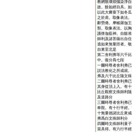
教網散壞煩惱染淨自
故。餘如經自具。如
以此大嚢垂下如冬瓜
之於肩。取像表法。
辭勞倦。摩睺羅伽王
類。取像表法。以胸
護僧伽藍神。自餘准
師利及諸菩薩出自住
遶如來無量匝者。敬
自東至北是
第二舍利弗等六千比
中。復分爲七段
一爾時尊者舍利弗已
説法教化之所成就。
弗及六千比丘隨文殊
二爾時尊者舍利弗已
其身從頂上入。有十
比丘觀察文殊師利隨
及道路分
三爾時尊者舍利弗已
奉覲。有十行半經。
十無量徳諸比丘衆咸
弗爲白文殊師利分
四爾時文殊師利童子
當具得。有六行半經