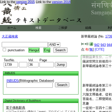
Link to the
version 2015
Link to the
version 2018
薩蒙佛光明所益之徳
四爾時諸菩薩得不思
説頌有二十行。半經
通現變化雲莊嚴逝多
五已下一段有二十六
頌重頌前法分。如文
ホーム
検索
ご挨拶
組織
利
諸菩薩蒙光照入頻申
但是一切三昧總是方
大正蔵検索
新華嚴經論 (No.
173
是文殊法身根本智所
六爾時彼諸菩薩已下
942
943
944
來之所。有六十三行
点:
有
/
無
]
[CITE]
punctuation
Hangul
Eng
明照故得如上三昧及
限饒益衆生分。二十
TextNo.
Vol.
Page
薩諸世間主前後四十
新華嚴經論卷第三十
INBUDS
INBUDS
(Bibliographic Database)
Search
新華嚴經論卷第三十
長者李通玄撰
六隨文釋義者。從初
菩薩名。二釋聲聞名
Digital Dictionary of Buddhism
意趣
電子佛教辭典
一從初一百四十二箇
パスワードがない場合は「guest」でログインしてくださ