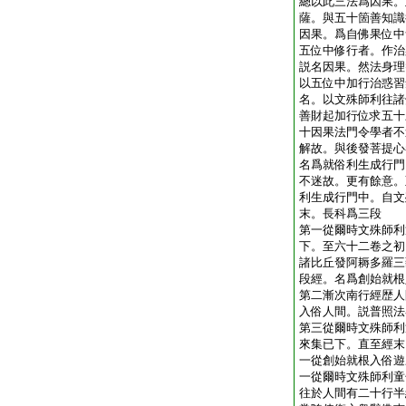
總以此三法爲因果。
薩。與五十箇善知識
因果。爲自佛果位中
五位中修行者。作治
説名因果。然法身理
以五位中加行治惑習
名。以文殊師利往諸
善財起加行位求五十
十因果法門令學者不
解故。與後發菩提心
名爲就俗利生成行門
不迷故。更有餘意。
利生成行門中。自文
末。長科爲三段
第一從爾時文殊師利
下。至六十二卷之初
諸比丘發阿耨多羅三
段經。名爲創始就根
第二漸次南行經歴人
入俗人間。説普照法
第三從爾時文殊師利
來集已下。直至經末
一從創始就根入俗遊
一從爾時文殊師利童
往於人間有二十行半