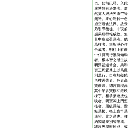
也。如前已釋。入此
廣博無有邊際者。廣
然寛大與法界虚空等
無邊。衆心迷解一念
虚空遍含法界。故云
乃引導後徒。非現前
感果所得報成故。無
其中處處盈滿者。總
爲柱者。無垢淨心住
合成者。明柱上莊嚴
中住持萬行無所傾動
者。根本智之感生故
明淨甚過常金。柔和
寶王周置其上以爲嚴
別萬行。自在無礙饒
危樓迥帶者。危者高
寶嚴映。總言寶樓高
其中衆多寶樓互嚴映
棟宇。相承猶連接也
映者。明寶閣上門窓
檻者。層級爲階。階
板爲檻。檻上寶竿爲
遙望。此之是也。種
約閣是差別智感成。
諸境界感報所成。或