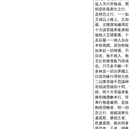
益人天行所報成。寶
樹是依蔭衆生之行。
是慈悲之行。一一如
又就以上報上。又加
嚴。次陳寶地遍周莊
十方諸菩薩來集身相
徹相入互體重重。十
及莊嚴一一相入自在
本智爲體。差別智報
如來起一切神通。不
自在。無不相入。無
五位和會進修乃得成
也。只可多不離一不
多林及一切法界國土
往昔所修行理智大慈
二以佛菩薩不思議神
答前諸菩薩四十問。
經。明十方菩薩來集
佛刹微塵數本行。答
果行無盡遍周。是故
剛燈雲幢者。明一切
悲之行。摧破諸衆生
盧遮那。勝徳王者。
毘盧遮那。願光明者
慈悲故。王者。明佛