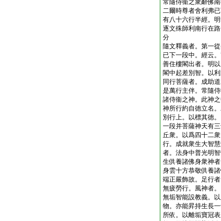
常隨侍衞之衆辭佛南
二爾時尊者舍利弗已
有八十六行半經。明
逐文殊師利南行在路
分
隨文釋義者。第一從
已下一段中。經云。
善住樓閣出者。明以
閣中起差別智。以利
同行菩薩者。成助道
是萬行主伴。常隨侍
諸侍衞之神。此神之
神所行約自徳立名。
別行上。以標其徳。
一段并菩薩神天有三
丘衆。以爲四十二衆
行。成就衆生大智慧
者。法身中普光明智
生供養諸佛身衆神者
身雲十方恭敬供養諸
端正嚴飾故。足行者
無疲勞行。風神者。
無垢智能設教義。以
物。亦能昇持生長一
所依。以離垢寶冠表