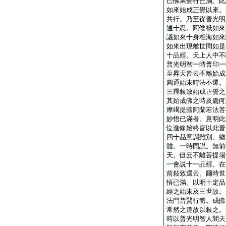
己佛果覺行已滿。此
如來始成正覺以來。
共行。乃至從普光明
通十忍。阿僧祇如來
議如來十身相海如來
如來出現離世間如是
十品經。天上人中不
普光明智一時普印一
至昇天皆云不離始成
圓通始末時法不遷。
三釋敍致始成正覺之
其始成佛之時及處何
摩竭提國阿蘭若法菩
妙悟已滿者。意明此
位進修始終皆以此普
四十品意謂雖別。總
體。一時同説。無前
天。但云不離菩提場
一會説十一品經。在
前敍致還云。爾時世
悟已滿。以明十定品
經之始末及三世故。
法門普賢行體。成佛
常然之道故以敍之。
時以普光明智人間天