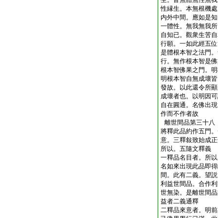
性縁生。本無根機處
内外中間。應如是知
一體性。無我無我所
自知已。觀衆生苦自
行願。一如此經五位
是體根本智之法門。
行。無作根本智是佛
根本智佛果之門。明
明根本智自無成壞皆
發故。以此還令所顯
成壞者也。以明因可
自在圓通。名佛出現
作而不作者故
離世間品第三十八
將釋此品約作五門。
意。三釋敍致始成正
所以。五隨文釋義
一釋品名目者。所以
名如來出現此品即得
間。此有二義。望説
利益世間品。合作利
世無染。是離世間品
益者二義通釋
二釋品來意者。明前