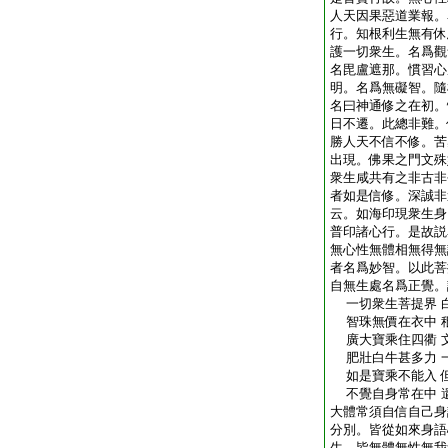
人天因果惡道業報。
行。知根利生無有休
護一切衆生。名爲觀
名毘盧遮那。慣習心
明。名爲無礙智。隨
名曰神通修之在初。
日不遷。此總非難。
勝人天不信不修。苦
出現。佛果之門文殊
衆生咸共有之非古非
者如是信修。深誠非
云。如海印現衆生身
普印諸心行。是故説
無心性無體相無得無
者名爲妙智。以此菩
自無生處名爲正覺。
一切衆生菩提界 
智珠無價在衣中 
廣大寶乘住四衢 
肥壯白牛甚多力 
如是寶乘不能入 
不覺自身常在中 
大體常須自信自己身
分別。皆從如來身語
生。皆無體無性無我