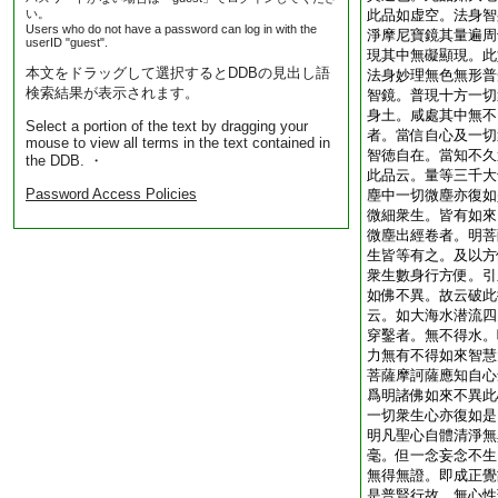
い。
此品如虚空。法身智
Users who do not have a password can log in with the
淨摩尼寶鏡其量遍周
userID "guest".
現其中無礙顯現。此
本文をドラッグして選択するとDDBの見出し語
法身妙理無色無形普
検索結果が表示されます。
智鏡。普現十方一切
身土。咸處其中無不
Select a portion of the text by dragging your
者。當信自心及一切
mouse to view all terms in the text contained in
智徳自在。當知不久
the DDB. ・
此品云。量等三千大
Password Access Policies
塵中一切微塵亦復如
微細衆生。皆有如來
微塵出經卷者。明菩
生皆等有之。及以方
衆生數身行方便。引
如佛不異。故云破此
云。如大海水潜流四
穿鑿者。無不得水。
力無有不得如來智慧
菩薩摩訶薩應知自心
爲明諸佛如來不異此
一切衆生心亦復如是
明凡聖心自體清淨無
毫。但一念妄念不生
無得無證。即成正覺
是普賢行故。無心性