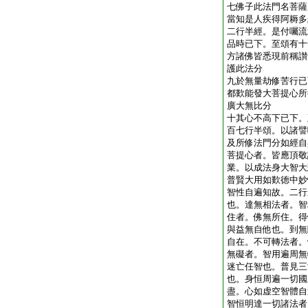
七佛子此法門名菩薩
當知是人疾得阿耨多
二行半經。是付囑流
品時已下。至頌有十
方諸佛皆悉現前稱讃
護此法分
九於無量劫修苦行已
都歎能發大菩提心所
廣大無比分
十其心不高下已下。
百七行半頌。以諸譬
及所修法門分如經自
菩提心者。皆應頂敬
業。以成法身大智大
普賢大用如歎徳中妙
智性自遍知故。二行
也。達無相法者。智
住者。佛無所住。得
與益無自他也。到無
自在。不可轉法者。
無礙者。智用遍周無
迷亡任智也。普見三
也。身恒周遍一切國
盡。心如虚空智體自
智恒明達一切諸法者