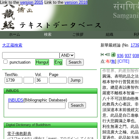
Link to the
version 2015
Link to the
version 2018
情繋有如許塵劫次第
慮。未有成佛之期。
此四天下所度衆生廣
下過十不可説百千億
界外各有十不可説百
數菩薩皆來詣於此充
ホーム
検索
ご挨拶
組織
利
遍周同來作證普賢之
名普賢各從普光明世
大正蔵検索
新華嚴經論 (No.
173
者。明皆從法身根本
之普幢。從此智上起
936
937
938
數差別行。行普賢行
点:
有
/
無
]
[CITE]
punctuation
Hangul
Eng
幢佛所來故。餘義如
作世界。約差別智作
TextNo.
Vol.
Page
圓滿。表明此品之法
根本智中行普賢差別
故。總是表以佛智作
INBUDS
羅蜜不離根本智遍一
八十不可説那由他佛
INBUDS
(Bibliographic Database)
此教爲大心者説。非
Search
須深達本末前後經文
意。此品是自己進修
行大悲圓滿之畢也。
Digital Dictionary of Buddhism
利生無著之門。此品
歸流廣大之極。此品
電子佛教辭典
莫過也。此品如大地
パスワードがない場合は「guest」でログインしてくださ