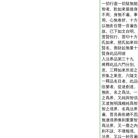
一切行盡一切疑無能
智者。歎如來最後身
不周。身無不遍。事
用。心無卷舒。十方
以無依住聲一音遍告
故。已下如文自明。
普賢恒行。普印十方
氏如來。慈氏如來却
賢名。善財起無量十
賢身此品同彼
入法界品第三十九
將釋此品六門分別。
意。三釋如來所居之
所集之衆意。六隨文
一釋品名目者。此品
信樂者。從迷創達。
無依。名之爲法。一
之爲界。又純與智倶
又達無明識種純爲智
智之境界。名爲法界
遍。普見眞俗總不思
無邊境界佛刹重重智
爲法界。又一塵之内
刹不該。不壞報境。
法界。又以一妙音遍