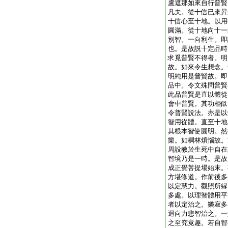
盧遮那如來自行普賢
凡夫。從十信已來昇
十信心至十地。以用
圓滿。從十地向十一
別智。一向利生。即
也。是故説十定品時
求覓普賢不得者。明
故。如來令生想念。
明純用是普賢故。即
品中。令文殊問普賢
此品普賢是直以體從
會中普賢。其功相似
令普賢説法。亦是以
智用從體。直至十地
其根本智使圓明。然
樂。如稠林煩惱故。
周設教於生死中自在
智境乃是一時。是故
成正覺菩提場始末。
方堪修道。作前後多
以定慧力。觀照所縁
多處。以理智體用平
者以定治之。樂寂多
迴向力悲智治之。一
之至究竟趣。若自智