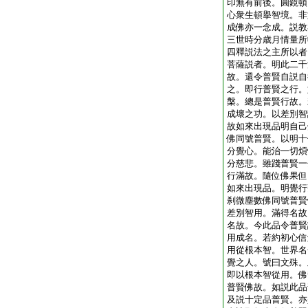
印無有前後。圓鏡頓
心衆生頓擧智境。非
成佛亦一念成。説教
三世時分歳月情量所
四釋説法之主所以者
菩薩説者。明此二千
故。還令普賢自説自
之。即行普賢之行。
槃。總是普賢行故。
成壞之功。以差別智
故如來出現品明自己
佛同號普賢。以明十
分覺心。能治一切煩
分慈悲。雖踐普賢一
行滿故。隨位佛果但
如來出現品。明覺行
刹微塵數佛同號普賢
差別智用。滿得名故
名故。今此品令普賢
用成名。若約初心信
用從根本智。世界名
覺之人。號曰文殊。
即以根本智從用。佛
普賢佛故。如説此品
及説十定品普賢。亦