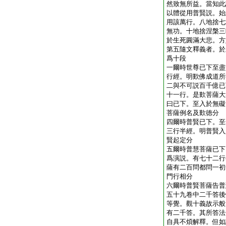
然致無所益。當知此
以體從用普賢説。始
用該萬行。八地捨七
無功。十地捨涅槃三
於生死圓滿大悲。方
第五隨文釋義者。於
爲十段
一爾時世尊已下至盡
行經。明歎佛成道所
二與不可説百千億已
十一行。是歎菩薩大
曰已下。至入於無礙
菩薩例名及歎徳分
四爾時普賢已下。至
三行半經。明普賢入
賢起定分
五爾時普慧菩薩已下
爲演説。有七十二行
薩有二百問都問一初
門行相分
六爾時普賢菩薩告普
五十九卷中二千答後
等覺。觀十義故示般
有二千答。其所答法
自具不煩解釋。但如