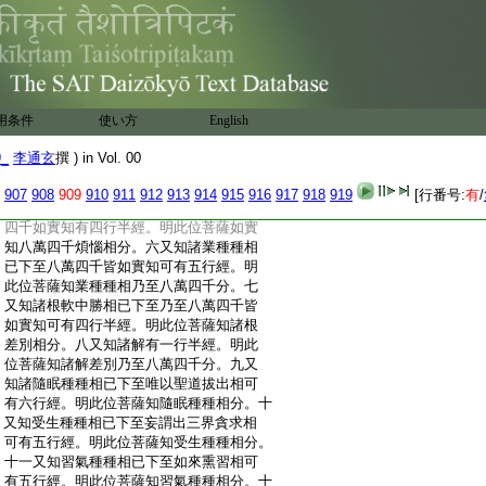
:
歎法分。二末後有一行頌。是請後地分。此兩
:
段頌。於中文義如頌自明
:
第二段長行有六十二行半經。義分爲十四
:
段。一爾時下至第九善慧地有六行半經。是
:
趣入第九地向分。二佛子已下至無爲法行
:
可有四行經。明住第九地知一切衆生十種
用条件
使い方
English
:
所行法分。三此菩薩以是智慧已下至三聚
:
稠林可有三行經。明此位菩薩知一切衆生
9_
李通玄
撰 ) in Vol. 00
:
十一種稠林分。四此菩薩如實知已下至皆
:
如實知有四行經。明此位菩薩通達十種相
907
908
909
910
911
912
913
914
915
916
917
918
919
[行番号:
有
/
:
差別分。五又知諸煩惱種種相已下至八萬
:
四千如實知有四行半經。明此位菩薩如實
:
知八萬四千煩惱相分。六又知諸業種種相
:
已下至八萬四千皆如實知可有五行經。明
:
此位菩薩知業種種相乃至八萬四千分。七
:
又知諸根軟中勝相已下至乃至八萬四千皆
:
如實知可有四行半經。明此位菩薩知諸根
:
差別相分。八又知諸解有一行半經。明此
:
位菩薩知諸解差別乃至八萬四千分。九又
:
知諸隨眠種種相已下至唯以聖道拔出相可
:
有六行經。明此位菩薩知隨眠種種相分。十
:
又知受生種種相已下至妄謂出三界貪求相
:
可有五行經。明此位菩薩知受生種種相分。
:
十一又知習氣種種相已下至如來熏習相可
:
有五行經。明此位菩薩知習氣種種相分。十