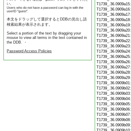
い。
T1739_.36.0909a15
Users who do not have a password can log in with the
T1739_.36.0909a16
userID "guest".
T1739_.36.0909a17
本文をドラッグして選択するとDDBの見出し語
T1739_.36.0909a18
検索結果が表示されます。
T1739_.36.0909a19
T1739_.36.0909a20
Select a portion of the text by dragging your
T1739_.36.0909a21
mouse to view all terms in the text contained in
T1739_.36.0909a22
the DDB. ・
T1739_.36.0909a23
Password Access Policies
T1739_.36.0909a24
T1739_.36.0909a25
T1739_.36.0909a26
T1739_.36.0909a27
T1739_.36.0909a28
T1739_.36.0909a29
T1739_.36.0909b01
T1739_.36.0909b02
T1739_.36.0909b03
T1739_.36.0909b04
T1739_.36.0909b05
T1739_.36.0909b06
T1739_.36.0909b07
T1739_.36.0909b08
T1739_.36.0909b09
T1739_.36.0909b10