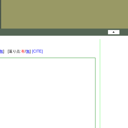
無
] [返り点:
有
/
無
]
[CITE]