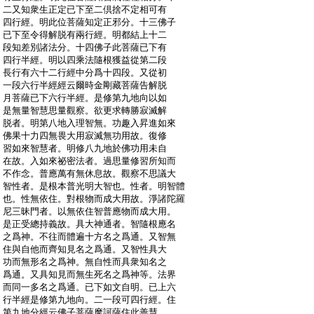
:
二又知衆生正定已下至二倶捨不定相可有
:
四行經。明此位菩薩知定正邪分。十三佛子
:
已下至令得解脱有兩行經。明都結上十二
:
段知差別諸法分。十四佛子此菩薩已下有
:
四行半經。明以四乘法隨根獲益從第二段
:
長行有六十二行經中分爲十四段。又從初
:
一段六行半經經云爾時金剛藏菩薩告解脱
:
月菩薩已下六行半經。是修第九地向以如
:
是無量智慧思量觀察。欲更求轉勝寂滅解
:
脱者。明第八地入理智無。功趣入昇進如來
:
佛果十力四無畏大用寂滅無功用故。復修
:
習如來智慧者。明修八九地於佛功用未自
:
在故。入如來祕密法者。過思量修習所知而
:
不作念。普應萬有無休息故。觀察不思議大
:
智性者。是根本普光明大智也。性者。明智體
:
也。性無依住。對根物而成大用故。淨諸陀羅
:
尼三昧門者。以無依住智普應物而成大用。
:
是正受總持義故。具大神通者。智隨根應名
:
之爲神。不往而體遍十方名之爲通。又智無
:
住與自他而齊知見名之爲通。又智性具大
:
功而無形名之爲神。無自性而具衆知名之
:
爲通。又具知見而無生死名之爲神等。法界
:
而同一多名之爲通。已下如文自明。已上六
:
行半經是修第九地向。二一段可四行經。住
:
第九地分經云佛子菩薩摩訶薩住此善慧