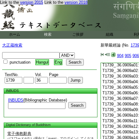
Link to the
version 2015
Link to the
version 2018
T1739_.36.0908c19
T1739_.36.0908c20
T1739_.36.0908c21
T1739_.36.0908c22
T1739_.36.0908c23
T1739_.36.0908c24
ホーム
検索
ご挨拶
組織
利
T1739_.36.0908c25
T1739_.36.0908c26
大正蔵検索
新華嚴經論 (No.
173
T1739_.36.0908c27
T1739_.36.0908c28
904
905
906
T1739_.36.0908c29
punctuation
Hangul
Eng
T1739_.36.0909a01
T1739_.36.0909a02
TextNo.
Vol.
Page
T1739_.36.0909a03
T1739_.36.0909a04
T1739_.36.0909a05
INBUDS
T1739_.36.0909a06
T1739_.36.0909a07
INBUDS
(Bibliographic Database)
T1739_.36.0909a08
Search
T1739_.36.0909a09
T1739_.36.0909a10
T1739_.36.0909a11
Digital Dictionary of Buddhism
T1739_.36.0909a12
T1739_.36.0909a13
電子佛教辭典
T1739_.36.0909a14
パスワードがない場合は「guest」でログインしてくださ