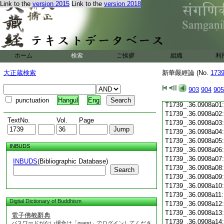
Link to the
version 2015
Link to the
version 2018
T1739_.36.0907c19
T1739_.36.0907c20
T1739_.36.0907c21
T1739_.36.0907c22
T1739_.36.0907c23
T1739_.36.0907c24
ホーム
検索
ご挨拶
組織
利
T1739_.36.0907c25
T1739_.36.0907c26
大正蔵検索
新華嚴經論 (No.
173
T1739_.36.0907c27
T1739_.36.0907c28
903
904
905
T1739_.36.0907c29
punctuation
Hangul
Eng
T1739_.36.0908a01
T1739_.36.0908a02
TextNo.
Vol.
Page
T1739_.36.0908a03
T1739_.36.0908a04
T1739_.36.0908a05
INBUDS
T1739_.36.0908a06
T1739_.36.0908a07
INBUDS
(Bibliographic Database)
T1739_.36.0908a08
Search
T1739_.36.0908a09
T1739_.36.0908a10
T1739_.36.0908a11
Digital Dictionary of Buddhism
T1739_.36.0908a12
T1739_.36.0908a13
電子佛教辭典
T1739_.36.0908a14
パスワードがない場合は「guest」でログインしてくださ