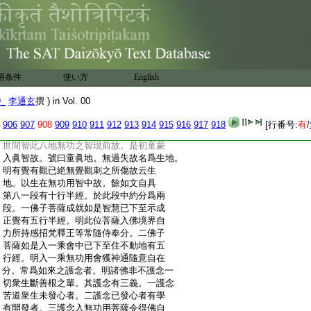
:
菩薩得住十種力分。如經自具云。一切種一
:
切智者。一切種者。明加行具修多種智故。一
:
切智者。是根本智。或云一切智智者。明從根
:
本智起差別智故。意明以根本無功用智作
:
種種多功用智無二故。智現前故者。明如上
:
自在智現前故。此菩薩已下明得無功之智
用条件
使い方
English
:
力故。能現一切諸所作事於諸事中無有過
:
咎。以智無能所故
9_
李通玄
撰 ) in Vol. 00
:
第七一段有六行半經。明不動地具有十種
:
地名分。其地名義如經自明。一切世間無能
906
907
908
909
910
911
912
913
914
915
916
917
918
[行番号:
有
/
:
測故名童眞地。明七地已前有行有開發是
:
世間智此八地無功之智現前故。是初童蒙
:
入眞智故。號曰童眞地。無過失故名爲生地。
:
明有覺有觀已絶無覺觀刺之所傷故云生
:
地。以生在無功用智中故。餘如文自具
:
第八一段有十行半經。於此段中約分爲兩
:
段。一佛子菩薩成就如是智慧已下至示成
:
正覺有五行半經。明此位菩薩入佛境界自
:
力所持感招梵釋王等常隨侍奉分。二佛子
:
菩薩如是入一乘會中已下至住不動地有五
:
行經。明入一乘無功用會獲神通隨意自在
:
分。常爲如來之護念者。明諸佛非不護念一
:
切衆生斷善根之輩。其護念有三義。一護念
:
苦道衆生未發心者。二護念已發心者有學
:
有開發者。三護念入無功用菩薩令得佛自