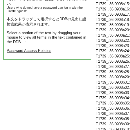
い。
T1739_.36.0908a15
Users who do not have a password can log in with the
T1739_.36.0908a16
userID "guest".
T1739_.36.0908a17
本文をドラッグして選択するとDDBの見出し語
T1739_.36.0908a18
検索結果が表示されます。
T1739_.36.0908a19
T1739_.36.0908a20
Select a portion of the text by dragging your
T1739_.36.0908a21
mouse to view all terms in the text contained in
T1739_.36.0908a22
the DDB. ・
T1739_.36.0908a23
Password Access Policies
T1739_.36.0908a24
T1739_.36.0908a25
T1739_.36.0908a26
T1739_.36.0908a27
T1739_.36.0908a28
T1739_.36.0908a29
T1739_.36.0908b01
T1739_.36.0908b02
T1739_.36.0908b03
T1739_.36.0908b04
T1739_.36.0908b05
T1739_.36.0908b06
T1739_.36.0908b07
T1739_.36.0908b08
T1739_.36.0908b09
T1739_.36.0908b10