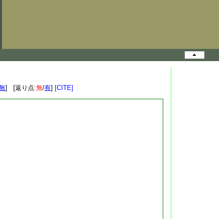
無
] [返り点:
無
/
有
]
[CITE]