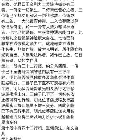
:
在故。梵釋四王金剛力士常隨侍衞亦有三
:
義。一侍衞一切衆生。二侍衞已發心之者。三
:
侍衞已至無功用智及一切諸佛故。侍衞亦
:
有二義。一大悲覆育侍衞。二入位菩薩以尊
:
敬彼法侍衞。於一一身有大勢力報得神通
:
者。七地已前是修。生報業神通未能自在。此
:
地無功之智報業神通廣大自在。七地已前
:
報業神通依禪定願力生。此地報業神通無
:
作智生。無修作故。放大光明者。所作障亡故
:
光明自應。入無礙法界者。諸作已亡故。任智
:
無有礙。餘如文自具
:
第九一段有三十二行經。約分爲四段。一佛
:
子已下至善能開闡智慧門故有十三行半
:
經。明此位菩薩見佛廣多及擧眞金治作寶
:
莊嚴喩分。二佛子已下至不可窮盡有六行
:
半經。明此位菩薩普放光明及所行之行願
:
波羅蜜増上分。三佛子已下至一切智智依
:
止者可有七行經。明此位菩薩授職及行諸
:
波羅蜜四攝四無量不離三寶分。四此菩薩
:
已下有五行半經。明此位菩薩以無功用智
:
起精進力所得三昧及願力所求示現菩薩眷
:
屬廣多分
:
第十段中有四十二行頌。重頌前法。如文自
:
具
:
第九善慧地