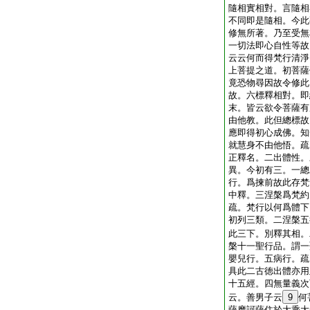
隨相實相對。言隨相
不同即是隨相。今此
修無所著。乃至受無
一切法即心自性等故
云云何而得梵行清淨
上菩提之道。初菩薩
竟恐物尋因故令修此
故。六標釋相對。即
末。皆云欲令菩薩有
由他教。此但總標故
應即得初心成佛。知
就慧身不由他悟。疏
正釋名。二出體性。
異。今初有三。一總
行。爲揀前故此存梵
中釋。三涅槃爲梵約
疏。梵行以何爲體下
初列三類。二涅槃五
此三下。別釋其相。
槃十一聖行品。謂一
嬰兒行。五病行。疏
具此二古徳出體亦用
十五經。四無量義次
云。善男子云
9
何
薩摩訶薩住於大乘大