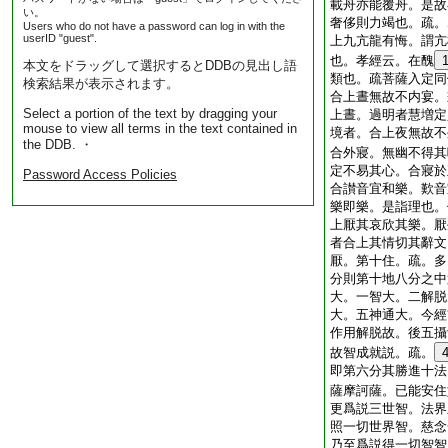
載舟亦能覆舟。是故
い。
奢侈則力竭也。疏。
Users who do not have a password can log in with the
userID "guest".
上九亢龍有悔。謂亢
也。孝經云。在醜
本文をドラッグして選択するとDDBの見出し語
類也。疏菩薩入定同
検索結果が表示されます。
合上晝無故不内宴。
Select a portion of the text by dragging your
上晝。過明者慧増定
mouse to view all terms in the text contained in
境者。合上夜無故不
the DDB. ・
合外寢。無幽不得其
定不易其心。合寢於
Password Access Policies
合讃音宜和樂。歎音
樂即樂。是詣理也。
上厭其哀欣其樂。厭
者合上其情切其辭文
厭。第十住。疏。多
分則第十地八分之中
大。一智大。二解脱
大。五神通大。今經
作用解脱故。後五攝
故智成就説。疏。
即第六分其勝進十法
薩摩訶薩。已能安住
更爲説三世智。法界
照一切世界智。慈念
乃至爲説得一切智智