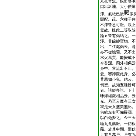
九孔常流。眼出眵涙
口出涎唾。大小便道
淨。氣絶已後
脹
闇配。疏。六種子住
不淨皆悉可厭。以上
竟故。牒此二等取餘
論五皆有偈結之。一
淨。非餘妙寶物。不
出。二住處偈云。是
亦不從瞻蔔。又不出
水火風質。能變成不
令香潔。四外相偈云
身中。常流出不止。
云。審諦觀此身。必
背恩如小兒。結云。
倒想。故知五種皆可
者。諸經多説。下十
昧海經觀相品云。云
光。乃至云魔有三女
我是天女盛美無比。
供給左右可備掃灑。
以白毫擬之。令三天
唾九孔筋脈。一切根
藏。於其中間。迴伏
足有八萬戸。戸有九