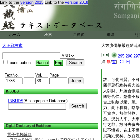
Link to the
version 2015
Link to the
version 2018
ホーム
検索
ご挨拶
組織
利
大正蔵検索
大方廣佛華嚴經隨疏演義
295
296
297
点:
無
/
有
]
[CITE]
punctuation
Hangul
Eng
TextNo.
Vol.
Page
故。可化曰賢。不可
四等萬行總持皆力義
人以財。尸羅合愼危
INBUDS
四等合仁。愍傷不殺
INBUDS
(Bibliographic Database)
合上制敵以衆。疏。
Search
力。此下釋持。略擧
可貪也。無信於物。
魚。況於人乎。大車
行之哉。故可去食去
Digital Dictionary of Buddhism
以不憍者。在上不憍
電子佛教辭典
貴斯則安矣。故百姓
パスワードがない場合は「guest」でログインしてくださ