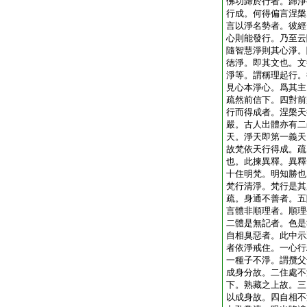
佛功歸於行者。歸淨
行成。何得偏言涅槃
言以淨名勢者。彼經
心則能發行。乃至云
隨智慧淨則其心淨。
徳淨。即其文也。文
淨等。謂稱理起行。
見心本淨心。爲其主
疏然前信下。四對前
行而得成者。涅槃天
嚴。古人出體亦有二
天。淨天即第一義天
故梵依天行得成。疏
也。此揀異釋。異釋
十住明梵。明知勝也
梵行清淨。梵行是其
疏。身通不善者。五
言體非順理者。順理
二體是無記者。色是
自相臭惡者。此中示
者依淨戒住。一心行
一種子不淨。謂攬父
成身分故。二住處不
下。熟藏之上故。三
以成身故。四自相不