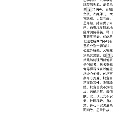
説妄想習氣。是名爲
無
2
項胸鼻。而加
空故。次經即云。大
言説相。大慧菩薩。
思修慧。縁自覺了向
已。自覺境界觀地地
薩摩訶薩善義。釋曰
五觀意等者。然此意
七識唯縁内門不得有
意根分別一切諸法。
公立外縁義。又密嚴
別爲其業故。或
3
當此隨轉理門就他宗
是伺察者。舊名覺觀
舍等釋尋伺言以解覺
求令心匆遽。於意言
察令心匆遽。於意言
慧而爲其性。唯識論
體。於意言境不深推
故。若離思慧。尋伺
故。此二倶以安不安
業。彼疏釋云。身心
業。身心不安匆遽爲
而細故。思量性故。