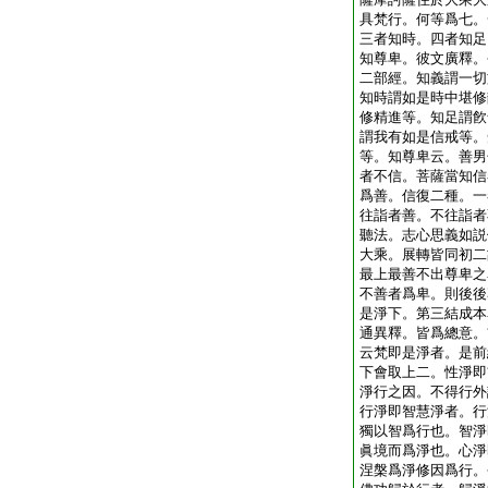
具梵行。何等爲七。
三者知時。四者知足
知尊卑。彼文廣釋。
二部經。知義謂一切
知時謂如是時中堪修
修精進等。知足謂飮
謂我有如是信戒等。
等。知尊卑云。善男
者不信。菩薩當知信
爲善。信復二種。一
往詣者善。不往詣者
聽法。志心思義如説
大乘。展轉皆同初二
最上最善不出尊卑之
不善者爲卑。則後後
是淨下。第三結成本
通異釋。皆爲總意。
云梵即是淨者。是前
下會取上二。性淨即
淨行之因。不得行外
行淨即智慧淨者。行
獨以智爲行也。智淨
眞境而爲淨也。心淨
涅槃爲淨修因爲行。