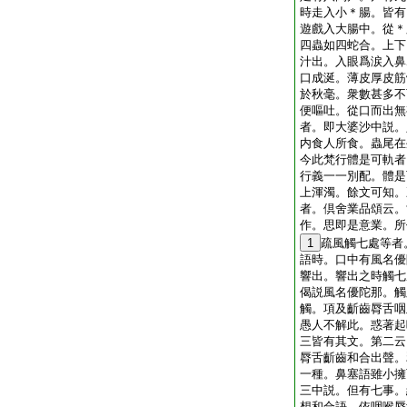
時走入小＊腸。皆有
遊戲入大腸中。從＊
四蟲如四蛇合。上下
汁出。入眼爲涙入鼻
口成涎。薄皮厚皮筋
於秋毫。衆數甚多不
便嘔吐。從口而出無
者。即大婆沙中説。
内食人所食。蟲尾在
今此梵行體是可軌者
行義一一別配。體是
上渾濁。餘文可知。
者。倶舍業品頌云。
作。思即是意業。所
1
疏風觸七處等者
語時。口中有風名優
響出。響出之時觸七
偈説風名優陀那。觸
觸。項及齗齒脣舌咽
愚人不解此。惑著起
三皆有其文。第二云
脣舌齗齒和合出聲。
一種。鼻塞語雖小擁
三中説。但有七事。
想和合語。依咽喉脣