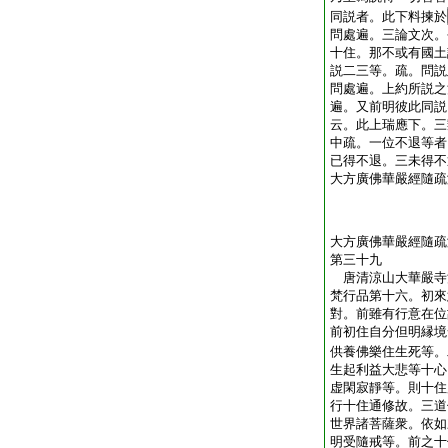
同説者。此下料揀於
問處遍。三論文次。
十住。那不或有國土
説二三等。疏。問説
問處遍。上約所説之
遍。又前明彼此同説
云。此上瑞應下。三
中疏。一位不退等者
已得不退。三未得不
大方廣佛華嚴經隨疏
大方廣佛華嚴經隨疏
第三十九
唐清涼山大華嚴
梵行品第十六。初來
對。前雖有行意在位
前初住自分但明縁境
供養佛樂住生死等。
生起利益大悲等十心
虚閑寂靜等。則十住
行十住通修故。三道
世界諸菩薩衆。依如
明受隨戒等。前之十