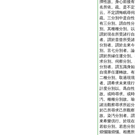
擇性故。身心前後有
名所依。疏。是不定
云。不定謂悔眠尋伺
疏。三分別中是自性
有三分別。謂自性分
別。其種種分別。以
謂於現在所受諸行自
者。謂於昔曾所受諸
分別者。謂於去來今
別。言七分別者。論
謂於所縁任運分別。
求分別。伺察分別。
分別者。謂五識身如
自境界任運轉故。有
二種分別。取過現境
者。謂希求未來境行
計度分別以。爲自性
故。或時尋求。或時
汚。種種分別故。瑜
諸法觀察尋求所起分
於己所尋求己所觀察
故。染汚分別者。謂
來希樂倶行。於現在
若欲分別。若恚分別
煩惱隨煩惱。相應所