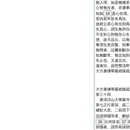
能入理。如是種種若
心智無住者。亦通事
知如
14
是心住境
若内若外皆名爲住。
故經云若心有住則爲
生其心。謂生無所住
不生於心則無住心生
便。故大品云。以無
事理生死涅槃。則事
無間者。設爾有斷亦
知無斷常。無念知則
失止也。又違北宗。
違南宗。寂照雙流即
大方廣佛華嚴經隨疏
大方廣佛華嚴經隨疏
第三十四
唐清涼山大華嚴
第七正行甚深。疏二
總彰大意。二前四下
説諸煩惱等者。解妨
16
云何皆名
17
煩惱者。謂所有諸煩