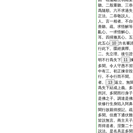
聽。二殷重聽。三恭
爲隨順。六不求過失
正法。二恭敬説人。
人。言一相者。不自
善聽。疏。求悟解等
亂心。一求悟解心。
耳。四掃滌其心。五
此五心
10
方名審
行此下。牒經廣釋。
二。先立理。後引證
明不行爲失下
11
多聞。令人守愚不習
中有三。初正揀非毀
行。不令行而不聞。
者。
13
返立。無
爲失下結成上義。多
所訶。多聞而行身子
是佛之子。調達是佛
依修行生身陷入阿鼻
聞行故親得授記。疏
多聞。但應下通伏難
皆説無言。商主天子
而得道者。涅槃二十
説法。是名具足多聞