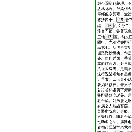
願少聞多解義理。不
故爲此通。涅槃但令
等經但令莫著。豈當
婆沙四十二
15
云
經。
16
而文分二
淨名即第二答普現色
三地
17
經。前文
聞行。先引涅槃即第
品第七。功徳云善男
涅槃微妙經典。作是
槃。而作近因。菩薩
槃而作近因。若言勤
槃近因縁者。是義不
法得涅槃者無有是處
近善友。二者專心聽
者如法修行。善男子
若冷若熱虚勞下瘧衆
醫即爲隨病説藥。是
教合藥。如法服之服
有病之人喩諸菩薩。
良醫所説喩方等經。
方等經義。隨教合藥
七助道之法。病除愈
者喩得涅槃常樂我淨