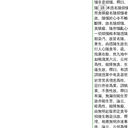
惱非是煩惱。釋曰。
隨
18
本惑名隨煩
而貪嗔癡名隨煩惱者
故。隨惱於心令不離
斷障。故名隨煩惱。
貪嗔癡。隨所惱亂心
一切煩惱根本隨惑隨
順染汚。故皆名隨。
衆生。由惑隨生故生
行人心隨貪等。疏。
指廣在餘。然九地中
如唯識第六云。云何
爲性。能障無貪。生
蘊生故。釋曰。有謂
謂彼惑業中有及器世
於苦苦具増恚爲性。
惡行所依爲業。謂嗔
業。不善性故。釋曰
有漏。無漏但能生苦
故亦能生苦。論云。
暗爲性。能障無癡。
由無明起疑邪定貪等
招後生雜染法故。釋
理。相應無明亦迷事
故。論云。云何爲慢