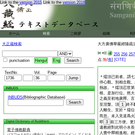
Link to the
version 2015
Link to the
version 2018
ホーム
検索
ご挨拶
組織
利
大正蔵検索
大方廣佛華嚴經隨疏演義
255
256
257
点:
無
/
有
]
[CITE]
punctuation
Hangul
Eng
TextNo.
Vol.
Page
＊燸頂已前者。謂七
停心觀。別相念觀。
熱故。＊燸頂忍世第
INBUDS
根。是加行位。然大
INBUDS
(Bibliographic Database)
之義至初地廣釋。言
Search
至涅槃。頂
1
終不
入離生。至於＊燸位
而息。未入見道爲火
Digital Dictionary of Buddhism
即
3
前三方便。更
遺教經對此明小水長
電子佛教辭典
人覺中釋精進相。經
パスワードがない場合は「guest」でログインしてくださ