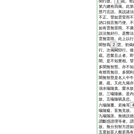
聞行故。
1
疏。智
第六總有四偈。此第
慧巧言語。美説諸法
不正。譬如雲雷而不
訥口拙言無巧便。不
如有雲無雷雨。不廣
説法無好行。是弊法
雲無雷雨。此上以行
聞智爲
2
雲。初偈
行。次偈闕辯行。後
疏。恐繁且止者。即
聞。是不知實相。譬
多聞無智慧。亦不知
有燈而無目。多聞利
聞無智慧是名人中牛
廣。疏。又此九偈亦
溺水喩隨貪。愛水故
故。三喩隨嫉。是内
故。五喩隨嗔及忿。
六喩隨覆。若掩耳
喩隨癡。盲無見故。
九喩隨誑。無徳説徳
謂斷惑證理等者。謂
故。無分別智方證如
五度如盲人般若爲有