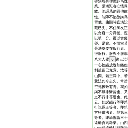
譽矯現有徳詭詐爲性
業。謂矯誑者心懷異
故。諂謂爲網冐他故
性。能障不諂教誨爲
冐他。曲順時宜矯設
藏己失。不任師友正
以貪癡一分爲體。慳
以嗔一分。覆以貪癡
譽。是貪。不懼當苦
是法藥要在服行者。
得服行。服與不服非
八大人覺
6
復云汝
一心捨諸放逸如離怨
利益皆已究竟。汝等
山間。若空澤中。若
受法勿令忘失。常當
空死後致有悔。我如
與不服非醫咎也。又
之不行非導過也。此
云。如説能行等即第
行説爲正等者。即第
方得佛法者。即第三
等者。即瑜伽論三十
遠離貢高雜染。由四
由一相遠離怯弱雜染