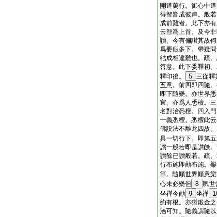
開道萬行。御心中道
得智皆成彼岸。般若
成前難者。此下亦有
云智爲上首。及今非
讃。今有偏讃其故何
爲要假多下。帶疑問
結成相違難也。疏。
答意。此下委釋初。
釋印後。
5
三從釋
五意。前四即四隨。
即下隨樂。亦世界悉
宜。亦爲人悉檀。三
名對治悉檀。四入門
一義悉檀。悉檀此云
佛説法不離此四故。
具一切行下。即第五
讃一般若即是讃餘。
讃餘已讃般若。疏。
行布施即勸布施。樂
等。隨順世界順意樂
心未必樂但
8
夙世
坐禪今勸
9
坐禪
1
約有根。亦猶鍛金之
治可知。隨義謂隨以