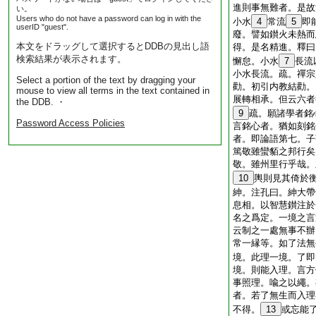
進則事無難者。是故
い。
Users who do not have a password can log in with the
小水
4
常流
5
即
userID "guest".
廢。譬如鑚火未熱而
本文をドラッグして選択するとDDBの見出し語
得。是名精進。釋曰
検索結果が表示されます。
懈怠。小水
7
長流
小水長流。疏。禪宗
Select a portion of the text by dragging your
勸。初引内教結勸。
mouse to view all terms in the text contained in
展轉相承。但云六者
the DDB. ・
9
疏。願諸學者銘
Password Access Policies
言銘心者。猶如刻銘
者。即論語第七。子
篤敬雖蠻貊之邦行矣
敬。雖州里行乎哉。
10
輿則見其倚於
紳。注孔曰。紳大帶
息相。以智慧鑚注於
名之爲定。一境之言
云制之一處無事不辦
常一縁等。如了法無
境。此理一境。了即
境。則能入理。言方
事照理。喩之以繩。
者。若了無生而入理
不得。
13
或忘能