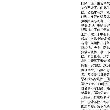
能障不慢。生苦爲業
徳心不謙下。由此生
故。然根本有六。疑
解教人多無於疑及惡
然唯識隨惑總有二十
覆惱嫉慳。誑諂與害
與昏沈。不信并懈怠
正知。此二十中有其
起故。名爲小隨煩惱
名爲中隨煩惱。掉擧
隨煩惱。今唯小隨爲
無惱害及憍三事。亦
故。而言覆者。謂於
爲性。能障不覆悔惱
悔惱不安隱故。忿謂
憤發爲性。能障不忿
者。多發暴惡身表業
惡不捨結怨爲性。能
謂結恨者。不能
2
自名利不耐他榮。妬
慼爲業。謂嫉妬者。
安隱故。慳謂耽著財
性。能障不慳。鄙畜
鄙澁畜積財法不能捨