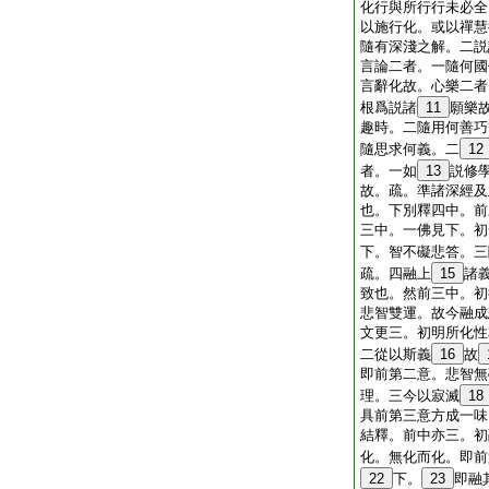
化行與所行行未必全
以施行化。或以禪慧
隨有深淺之解。二説
言論二者。一隨何國
言辭化故。心樂二者
根爲説諸
11
願樂
趣時。二隨用何善巧
隨思求何義。二
12
者。一如
13
説修
故。疏。準諸深經及
也。下別釋四中。前
三中。一佛見下。初
下。智不礙悲答。三
疏。四融上
15
諸
致也。然前三中。初
悲智雙運。故今融成
文更三。初明所化性
二從以斯義
16
故
即前第二意。悲智無
理。三今以寂滅
18
具前第三意方成一味
結釋。前中亦三。初
化。無化而化。即前
22
下。
23
即融