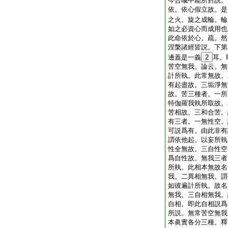
今合喩中能所對説。
依。依心假立故。是
之火。旋之成輪。輪
如之必資心而成用也
此命依於心。疏。然
涅槃諸經皆説。下第
邊蓋是一義
2
耳。
苦空無我。論云。無
計所執。此常無故。
有起盡故。三垢淨無
故。苦三種者。一所
特伽羅我執所取故。
苦相故。三和合苦。
有三者。一無性空。
可説爲有。由此非有
謂依他起。以妄所執
性全無故。三自性空
爲自性故。無我三者
所執。此相本無故名
我。二異相無我。謂
如彼遍計所執。故名
無我。三自相無我。
自相。即此自相説爲
所説。無常苦空無我
本眞實各分三種。釋