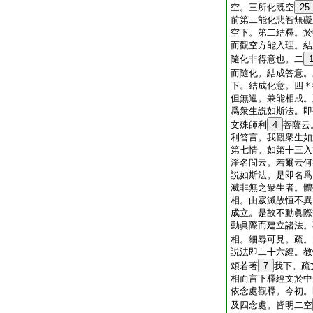
空。三所化既空
25
前第二能化悲智無礙
空下。第二結釋。於
而觀空方能入理。結
隨化非得意也。二
而隨化。結成答意。
下。結成化意。四＊
但無違。兼能相成。
爲衆生説如斯法。即
文殊師利
4
菩薩云
利答言。我觀衆生如
第七情。如第十三入
淨名問云。若爾云何
説如斯法。是即名爲
滅非無之衆生者。體
相。由寂滅故恒不異
成立。是故不動眞際
動眞際而建立諸法。
相。細尋可見。疏。
説法即二十六經。教
頌若著
7
我下。疏
相而言下釋經文於中
依念處觀釋。今初。
及四念處。皆明二空