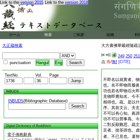
Link to the
version 2015
Link to the
version 2018
ホーム
検索
ご挨拶
組織
利
大正蔵検索
大方廣佛華嚴經隨疏演義
249
250
251
点:
有
/
無
]
[CITE]
punctuation
Hangul
Eng
TextNo.
Vol.
Page
不即名以就實者。物
也。名不即物而履眞
功也若名即物召火即
INBUDS
見物即應知名。今不
INBUDS
(Bibliographic Database)
相得也。疏。是以什
Search
序。其前文云。夫玄
不可以有心知。眞諦
功不可以營事爲。今
二對反顯難思。疏文
Digital Dictionary of Buddhism
言者。捨筌蹄也。虚
電子佛教辭典
者。不已見也。遺智
パスワードがない場合は「guest」でログインしてくださ