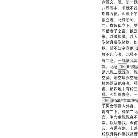
判經文。疏。初一我
八界等中。求我不得
斯爲方便。即顯下半
假立者。此釋初句。
句。虚假似立下。雙
即借老子之言。彼云
家。以國觀國。以天
取諸身遠取諸物。如
秋。雖不知空寂例
故不起心者。此釋不
有二意。一既物我皆
異。此意
15
即淺
是此觀二我既寂。觀
空矣。則空病亦空能
於外器及他身者。釋
處。然四地中有於三
釋。今即瑜伽意。一
16
器物缾衣車乘
子男女等爲内外身。
處有二下。釋第二此
言。準念處觀觀身不
常。觀法無我。今何
云。有通有別。上以
於觀身得作無我及苦