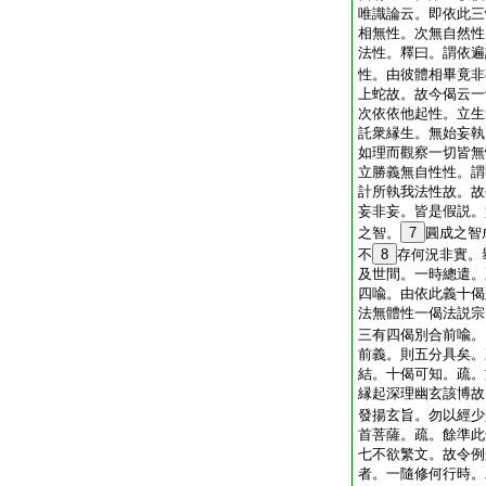
唯識論云。即依此三
相無性。次無自然性
法性。釋曰。謂依遍
性。由彼體相畢竟非
上蛇故。故今偈云一
次依依他起性。立生
託衆縁生。無始妄執
如理而觀察一切皆無
立勝義無自性性。謂
計所執我法性故。故
妄非妄。皆是假説。
之智。
7
圓成之智
不
8
存何況非實。
及世間。一時總遣。
四喩。由依此義十偈
法無體性一偈法説宗
三有四偈別合前喩。
前義。則五分具矣。
結。十偈可知。疏。
縁起深理幽玄該博故
發揚玄旨。勿以經少
首菩薩。疏。餘準此
七不欲繁文。故令例
者。一隨修何行時。