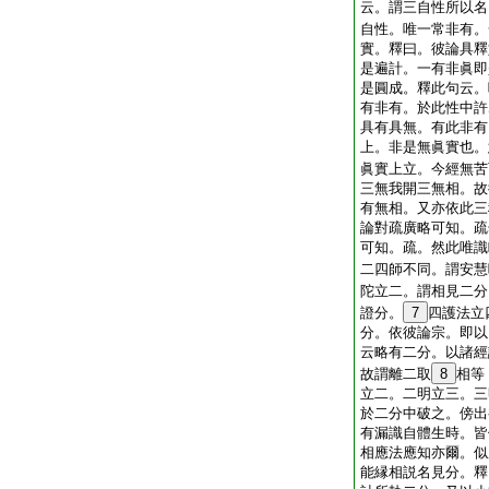
云。謂三自性所以名
自性。唯一常非有。
實。釋曰。彼論具釋
是遍計。一有非眞即
是圓成。釋此句云。
有非有。於此性中許
具有具無。有此非有
上。非是無眞實也。
眞實上立。今經無苦
三無我開三無相。故
有無相。又亦依此三
論對疏廣略可知。疏
可知。疏。然此唯識
二四師不同。謂安慧
陀立二。謂相見二分
證分。
7
四護法立
分。依彼論宗。即以
云略有二分。以諸經
故謂離二取
8
相等
立二。二明立三。三
於二分中破之。傍出
有漏識自體生時。皆
相應法應知亦爾。似
能縁相説名見分。釋