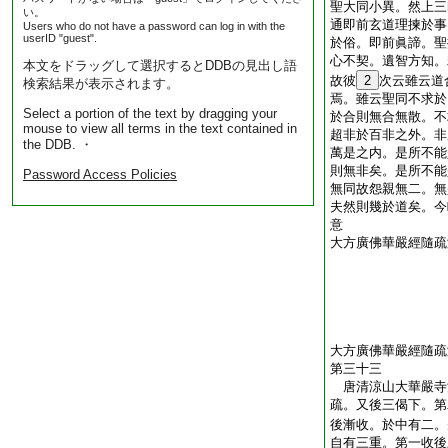
聖大同小異。然上三
い。
通即前玄道理揀於事
Users who do not have a password can log in with the
userID "guest".
於俗。即前眞諦。聖
心不契。遺智方知。
本文をドラッグして選択するとDDBの見出し語
故彼
2
次云雖云道
検索結果が表示されます。
焉。雖云聖同不求於
Select a portion of the text by dragging your
於合則無合無散。不
mouse to view all terms in the text contained in
超非於百非之外。非
the DDB. ・
萬是之内。是所不能
則無非矣。是所不能
Password Access Policies
無同故怨親無二。無
夫然則幾於道矣。今
意
大方廣佛華嚴經隨疏
大方廣佛華嚴經隨疏
第三十三
唐清涼山大華嚴
疏。又後三偈下。第
後漸收。於中有二。
自有三重。第一收後