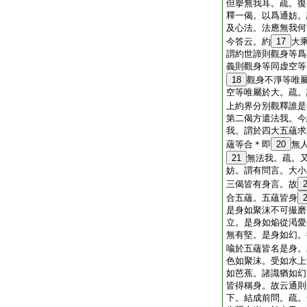
但擧無我耳。疏。復
釋一偈。以爲通妨。
及心法。法應無我何
今答云。約
17
大
謂約世諦則觀身等爲
義則觀身等同虚空等
18
觀身不淨等唯
空等唯屬於大。疏。
上約界分別觀釋誰是
第二偈方遣法我。今
我。謂於四大五蘊求
蘊等合＊即
20
無
21
無法我。疏。
妨。謂有問言。大小
三偈皆有身言。故
合五蘊。五蘊皆身
是身如聚沫不可撮磨
立。是身如焔從渇愛
無有堅。是身如幻。
喩於五蘊皆名是身。
色如聚沫。受如水上
如芭蕉。諸識猶如幻
皆得稱身。故云通則
下。結成前問。疏。