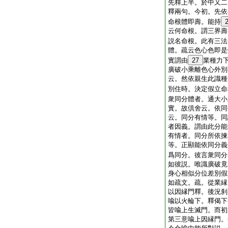
先釋上半。於中又二
釋兩句。今初。先依
命根體即壽。能持
云何命根。謂三界壽
説名命根。此有三法
體。疏云色心色即是
實謂由
27
業種力
廣破小乘離色心外別
云。然依親生此識種
別住時。決定假立命
衆同分體者。通大小
實。故倶舍云。依同
云。同分有情等。同
者因義。謂由此分能
有情者。同分所依揀
等。正顯能依同分義
爲同分。彼言衆同分
如彼説。唯識廣破竟
身心相似分位差別假
如疏文。疏。從業縁
以因縁門釋。後況刹
喩以火輪下。釋偈下
皆喩上生滅門。而初
第三意喩上因縁門。