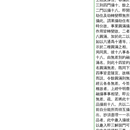
三則四門攝十。餘之
二門以攝十八。即開
劫住及劫轉變釋無所
攝此。謂果攝劫住有
時分故。事業圓滿攝
作用皆轉變故。二者
八圓滿。加於此二以
如以六通爲十通等。
示於二種圓滿之相。
局同異。彼十八事各
十八。由無差別約融
滿名。則此十四皆約
名圓滿無差。既同下
四事皆是隨宜。故稱
而説。令餘圓滿則無
經云各各無差。今答
種故者。上經中明塵
融攝事事相望。即云
無差。疏。若將此十
品攝前十八。共以二
前自分能所而得互攝
出。抄須盡理一一示
品者。此中趣入攝彼
以趣入即三解脱門可