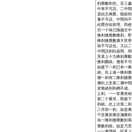
刹塵數刹也。言三處
中有不可説。二中間
是結文兩重。能繞初
量不可説。中間則不
此釋亦似有理。而經
百一十殊已隔越文中
佛刹微塵數佛刹。即
佛刹微塵數廣大世界
前不可説也。又以二
中間説刹但超間。明
意直上十九佛刹塵數
佛刹圍繞。應有不可
如最下一刹已有一佛
繞。向上過一佛刹微
層一刹有二佛刹微塵
層向上至第二層中間
若無繞則刹網不成。
之刹。一一皆應有繞
擧二十重耳。既最下
刹繞。此上次第二刹
三亦加一刹。如是漸
千至萬加萬至滿佛刹
加一佛刹微塵數刹爲
塵數刹繞。如是乃至
一一漸増故。但直上