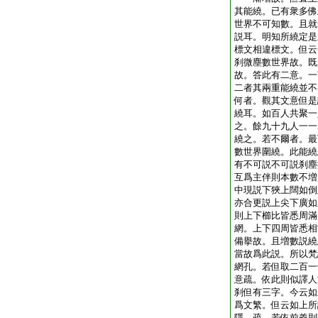
其能繞。已有衆多佛
世界不可知數。且就
説耳。明知所繞定是
標文相違標文。但云
刹微塵數世界故。既
故。答此有二意。一
二者其兩重能繞並不
何者。觀其文意但是
繞耳。如百人共聚一
之。餘九十九人一一
繞之。若不爾者。最
數世界圍繞。此能繞
有不可説不可説刹塵
互爲主伴則本數不増
中現説下狹上闊如倒
亦合更説上尖下廣如
則上下櫛比皆悉周滿
網。上下四周皆悉相
備擧故。且増數説繞
當故爲此説。所以梵
網孔。若但取二百一
意疏。依此則似譯人
刹但有三字。今云如
爲文繁。但云如上所
隱。疏。若依前義則