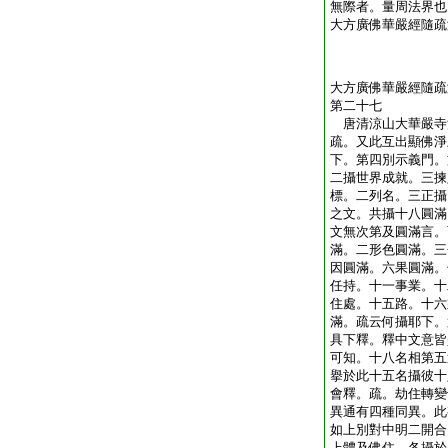
無際者。量周法界也
大方廣佛華嚴經隨疏
大方廣佛華嚴經隨疏
第二十七
唐清涼山大華嚴
疏。又此互出顯佛淨
下。第四別示義門。
二攝世界成就。三揀
標。二列名。三正攝
之文。共攝十八圓滿
文無次第及圓滿言。
滿。二形色圓滿。三
因圓滿。六果圓滿。
任持。十一事業。十
住處。十五路。十六
滿。疏云何攝耶下。
具下釋。釋中文意皆
可知。十八名相第五
擧於此十五名攝彼十
會釋。疏。劫住轉變
異通有四種同異。此
如上別對中明二開合
上體及佛住。各攝於