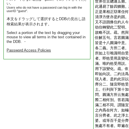
世界住言總通五難。
い。
此通易了餘四猶難。
Users who do not have a password can log in with the
userID "guest".
正是果相正辯果住何
清淨方便亦是約因。
本文をドラッグして選択するとDDBの見出し語
又不語因佛住約人今
検索結果が表示されます。
劫住轉變此二竪明。
故略不説。疏。然與
Select a portion of the text by dragging your
mouse to view all terms in the text contained in
但解五句。言若圓滿
the DDB. ・
皆是十八圓滿中意。
各二義。方所二者。
Password Access Policies
所如上引唯識明自受
者。即他受用及變化
滿。唯約他受用説。
用下該變化。疏。依
即如向説。二約法爲
現入者。是約此宗以
齊分二。隨宜即他受
土。行列與下第十加
問。圓滿方所云無處
際二相何別。答若識
滿二相不同。謂隨宜
之内爲在何方。如極
言分齊者。此之淨土
婆。或等百千是分齊
無處不有者。即遍在