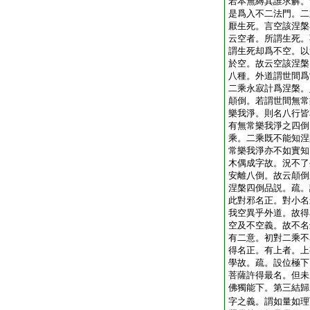
若本無縛其誰求解。
是爲入不二法門。二
厭生死。言空該涅槃
云空者。所謂生死。
謂生死却爲不空。以
於空。故云空該涅槃
八種。外道謂世間爲
二乘永寂計爲涅槃。
顛倒。若謂世間無常
樂我淨。則名八行皆
有無常樂我淨之四倒
乘。二乘既不能知涅
常樂我淨亦不如實知
木偶成字故。況不了
安離八倒。故云顛倒
涅槃四倒品説。疏。
此對邪名正。對小名
我空異乎外道。故得
空及不空義。故不名
有二意。初對二乘不
得名正。有上者。上
學故。疏。設位極下
菩薩許得最名。但未
佛獨能下。第三結歸
字之義。謂如量如理