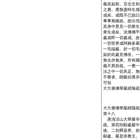
義並如前。言念念初
之應。應無盡時生感
成矣。成既不已故曰
事事無礙故。故出現
其身中普見一切衆生
衆生成矣。況佛佛平
處成即一切處成。故
一切世界成阿耨多羅
一毛端處。於一切毛
如於此處見佛坐。一
無去亦無來。所有國
義不異前疏。一覺一
法之中一切具足。無
不覺者。朗鑑在懷亦
可知
大方廣佛華嚴經隨疏
大方廣佛華嚴經隨疏
第十八
唐清涼山大華嚴
疏。第四別顯處嚴中
後。二別釋器界。前
顯處。嚴是依教主。