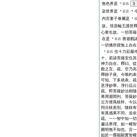
無色界是
＊云云
3
染世界是
＊
＊云云
内宮妻子眷屬是
＊
故。現居輪王護世
心衆生故。一切菩薩
在是
善遊戲
＊云云
一切佛所授無上自在
住十力莊嚴
＊云云
十。若諸菩薩安住其
神力自在。釋曰。從
殿之言。疏。空乃高
釋師子座。今唯約表
可知。下多就表。疏
意淨妙華。淨行品云
疏。即菩薩妙法樹隨
果周迴間列。菩薩妙
云方便爲枝幹。今以
同分枝差別。隨枝有
有異感果不同。並依
疏。一一智中知一切
遍法界理。如一權智
圓明無不知也。言一
如於一塵能顯實智權