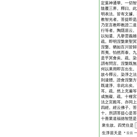
定葉神通華。一切智
陰覆三界。釋曰。此
明表法。皆有文據。
教智光者。菩提即是
乃至言教即教證二道
行等者。陶隱居云。
以知還。凡擧雲義雖
疏。即明涅槃衆聖冥
涅槃。猶如百川皆歸
而夷。怕然而泰。九
是乎冥會矣。疏。染
謂有問言。涅槃既無
何以果用即言出生。
故今釋云。染淨之法
則違體。證會涅槃方
既違淨。非此出矣。
耳。疏。然上充遍等
成無礙。疏。十種宮
法之宮殿耳。亦同上
四經。經云佛子。菩
十。所謂菩提心是菩
十善業道福徳智慧是
衆生故。四梵住是
生淨居天是
＊云云