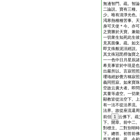
無邊智門。疏。智論
二論説。寶有三種。
少。唯有清淨光色。
渇寒熱種種苦事。天
身可天使＊今。亦可
之寶勝於天寶。兼能
一切衆生知死此生彼
見其面像。疏。如文
即文殊般泥洹經説。
其文殊冠毘楞伽寶之
一一色中日月星辰諸
希見事皆於中現是也
出嚴所以。言寂照照
瓔珞經妙覺方稱寂照
義同照寂。如來寶珠
空故云廣大者。即問
其量等虚空。一切衆
顯教皆從法空下。上
有一法不從法界流。
法界。故從座流還周
前但
1
云佛下。疏
下。開章。前中二。
對標主。二對別明時
下。總答。初答前佛
答其成相。疏。今初