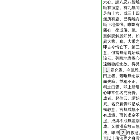
六心。謂八忍八智離
斷有頂惑。有九無間
足前十六。成三十四
無所有處。已得離貪
斷下地煩惱。唯斷有
四心一坐成佛。疏。
慧解脱解脱知見。如
異大乘。疏。大乘之
即古今情亡下。第三
意。但當無念爲始成
論云。菩薩地盡覺心
遠離微細念故。得見
1
竟究覺。今疏雜
曰正者。若唯無念寂
而失寂。並稱不正。
稱之曰覺。即上所引
心即常住名究竟覺。
成者。起信云。謂始
異。名究竟覺即是成
頓教意。言無成無不
有成壞。而其虚空不
提。成與不成無差別
成。又體湛寂故曰無
成。即成
2
終教意
言以十佛法界之身雲