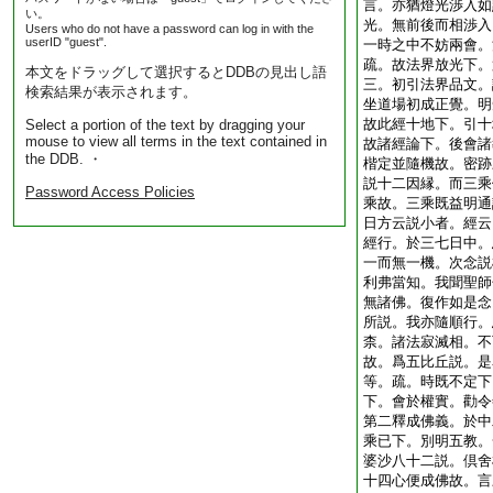
言。亦猶燈光渉入如
い。
光。無前後而相渉入
Users who do not have a password can log in with the
userID "guest".
一時之中不妨兩會。
疏。故法界放光下。
本文をドラッグして選択するとDDBの見出し語
三。初引法界品文。
検索結果が表示されます。
坐道場初成正覺。明
故此經十地下。引十
Select a portion of the text by dragging your
mouse to view all terms in the text contained in
故諸經論下。後會諸
the DDB. ・
楷定並隨機故。密跡
説十二因縁。而三乘
Password Access Policies
乘故。三乘既益明通
日方云説小者。經云
經行。於三七日中。
一而無一機。次念説
利弗當知。我聞聖師
無諸佛。復作如是念
所説。我亦隨順行。
柰。諸法寂滅相。不
故。爲五比丘説。是
等。疏。時既不定下
下。會於權實。勸令
第二釋成佛義。於中
乘已下。別明五教。
婆沙八十二説。倶舍
十四心便成佛故。言