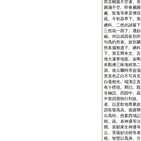
而言輔翼不空者。菩
圓滿不空。即眷屬圓
趣。龍鬼等衆是佛現
疏。今初器界下。第
總科。二然此諸嚴下
三然或一因下。通妨
融。何以就因各別所
句爲約所表。故別屬
然各攝無盡下。總科
下。第五釋本文。言
海大蓮華地面。金剛
依觀佛三昧海經第二
源。彼云爾時菩提場
里其色正白不可具見
白毫相光。端潔正直
有十楞現。釋曰。既
非極説。四因中。疏
中第四寶樹行列故。
者。以是歎地尊勝故
謂長聳爲高。迥露釋
出爲特。然案西域記
樹。疏。表神通等法
開。當願衆生神通等
云。菩薩妙法樹等者
根。智慧以爲身。方