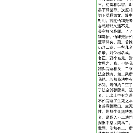
三。初當相以辯。即
盡下釋世尊。次座相
切下牒釋餘文。於中
對明。言開悟稱覺者
妄惑所翳久迷不見。
長空故名爲開。了了
稱爲悟。悟即覺悟如
蓮華開矣。疏。若揀
仍含二意。一對凡名
名最。對位極名成。
名正。對小名最。對
文思之。疏。但悟我
體與菩薩相反。二乘
法空我有。然二乘所
我執。若無我法中有
不知。若但約二空了
了法空與菩薩異。疏
者。此出上空有之過
不如菩薩了生死之本
名善意菩薩曰。生死
性。則無生死無縛無
者。是爲入不二法門
涅槃不樂世間爲二。
世間。則無有二。所