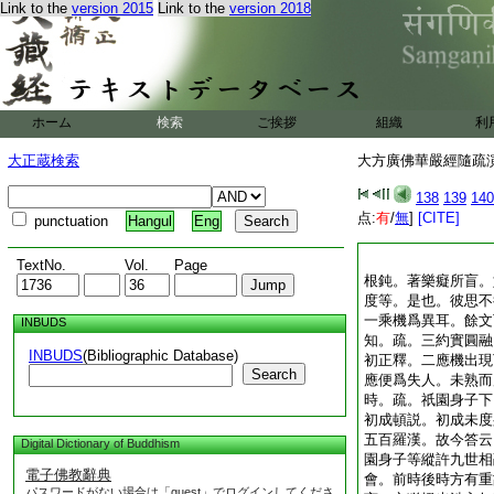
Link to the
version 2015
Link to the
version 2018
ホーム
検索
ご挨拶
組織
利
大正蔵検索
大方廣佛華嚴經隨疏演義
138
139
140
点:
有
/
無
]
[CITE]
punctuation
Hangul
Eng
TextNo.
Vol.
Page
根鈍。著樂癡所盲。
度等。是也。彼思不
一乘機爲異耳。餘文
INBUDS
知。疏。三約實圓融
INBUDS
(Bibliographic Database)
初正釋。二應機出現
Search
應便爲失人。未熟而
時。疏。祇園身子下
初成頓説。初成未度
五百羅漢。故今答云
Digital Dictionary of Buddhism
園身子等縱許九世相
電子佛教辭典
會。前時後時方有重
パスワードがない場合は「guest」でログインしてくださ