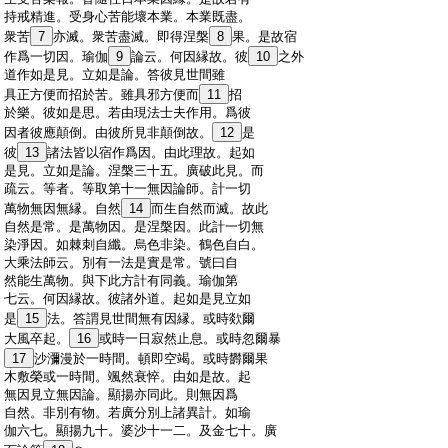
:
持戒精進。受身心苦能壞本業。本業既盡。
:
衆苦
7
亦滅。衆苦盡滅。即得涅槃
8
果。是故宿
:
作爲一切因。瑜伽
9
論云。何因縁故。彼
10
之外
:
道作如是見。立如是論。答彼見世間雖
:
具正方便而招於苦。雖具邪方便而
11
招
:
於樂。彼如是思。若由現法士夫作用。爲彼
:
因者彼應顛倒。由彼所見非顛倒故。
12
是
:
彼
13
諸法皆以宿作爲因。由此理故。起如
:
是見。立如是論。涅槃三十五。廣破此見。而
:
疏云。等者。等取第十一無因論師。計一切
:
萬物無因無縁。自然
14
而生自然而滅。故此
:
自然是常。是萬物因。是涅槃因。此計一切無
:
染淨因。如棘刺自纖。烏色非染。鶴色自白。
:
大乘法師云。別有一法是實是常。號曰自
:
然能生萬物。與下此方計有同義。瑜伽第
:
七云。何因縁故。彼諸外道。起如是見立如
:
是
15
法。答謂見世間無有因縁。或時欻爾
:
大風卒起。
16
或時一日寂然止息。或時忽爾暴
:
17
沙瀰漫於一時間。頓即空竭。或時欝爾果
:
木敷榮或一時間。颯然衰悴。由如是故。起
:
無因見立無因論。顯揚亦同此。則無因爲
:
自然。非別有物。若廣分別上諸異計。如瑜
:
伽六七。顯揚九十。婆沙十一二。及金七十。廣