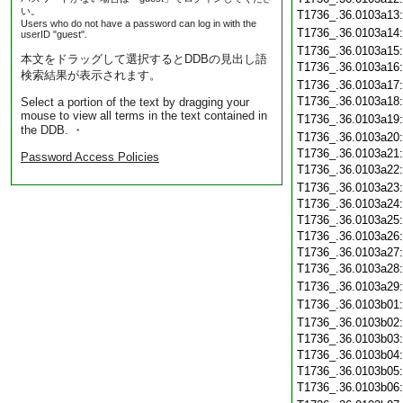
い。
T1736_.36.0103a13
Users who do not have a password can log in with the
T1736_.36.0103a14
userID "guest".
T1736_.36.0103a15
本文をドラッグして選択するとDDBの見出し語
T1736_.36.0103a16
検索結果が表示されます。
T1736_.36.0103a17
T1736_.36.0103a18
Select a portion of the text by dragging your
mouse to view all terms in the text contained in
T1736_.36.0103a19
the DDB. ・
T1736_.36.0103a20
T1736_.36.0103a21
Password Access Policies
T1736_.36.0103a22
T1736_.36.0103a23
T1736_.36.0103a24
T1736_.36.0103a25
T1736_.36.0103a26
T1736_.36.0103a27
T1736_.36.0103a28
T1736_.36.0103a29
T1736_.36.0103b01
T1736_.36.0103b02
T1736_.36.0103b03
T1736_.36.0103b04
T1736_.36.0103b05
T1736_.36.0103b06