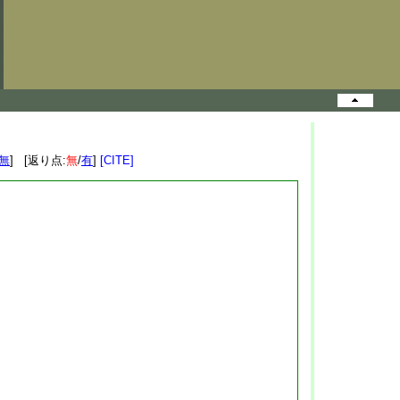
無
] [返り点:
無
/
有
]
[CITE]