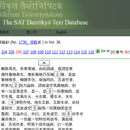
用条件
使い方
English
鈔 (No.
1736_
澄觀
述 ) in Vol. 36
104
105
106
107
108
109
110
111
112
113
114
115
116
[行番号:
有
/
:
離散爲先。有果壞滅。由此因縁。彼謂從衆
:
微性麁物果生。漸析麁物乃至極
1
微。是故
:
麁物無常。極微常住。瑜伽同此。言虚空者。
:
即第九
2
因力論師。謂彼虚空爲萬物因。別
:
有一法是實是常。是一。是
3
一切萬物因。從
:
空生風。從風生火。火生暖。暖生水。水生
:
凍。
4
凍堅作地。地生五穀。五穀生命。命歿
:
還歸空。是故虚空
5
能爲一切萬物因是涅
:
槃因。百論亦云。外曰。定有虚空。法
6
亦常亦
:
遍亦無分。一切處一切時信有故等。廣如彼
:
破。言宿作者。即第十宿作論師。計一切衆
:
生受苦樂報。皆隨往日本業因縁。是故若有