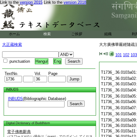
Link to the
version 2015
Link to the
version 2018
ホーム
検索
ご挨拶
組織
利
大正蔵検索
大方廣佛華嚴經隨疏演義
101
102
103
punctuation
Hangul
Eng
T1736_.36.0103a01
TextNo.
Vol.
Page
T1736_.36.0103a02
T1736_.36.0103a03
INBUDS
T1736_.36.0103a04
T1736_.36.0103a05
INBUDS
(Bibliographic Database)
T1736_.36.0103a06
Search
T1736_.36.0103a07
T1736_.36.0103a08
T1736_.36.0103a09
Digital Dictionary of Buddhism
T1736_.36.0103a10
T1736_.36.0103a11
電子佛教辭典
T1736_.36.0103a12
パスワードがない場合は「guest」でログインしてくださ