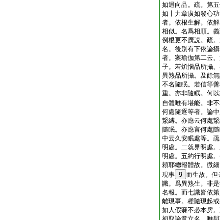
如迴向品。疏。第五
如十力章廣如發心功
者。依根生解。依解
相似。名爲相順。義
例根更不廣説。疏。
名。後別有下依論攝
者。案瑜伽第二云。
子。若煩惱品所攝。
異熟品所攝。及餘無
不名隨眠。若信等善
重。亦非隨眠。何以
自體唯有堪能。非不
何處隨逐等者。論中
繋縛。亦應云何處繋
隨眠。亦應言何處隨
中云久安眠處等。疏
明處。二就界明處。
明處。五約行明處。
頼耶總報體故。微細
現事
9
而生故。但
識。爲異熟生。非是
名報。而七識皆依第
離現事。種隨現起或
如人假寐不必本房。
初取論意立名。唯與