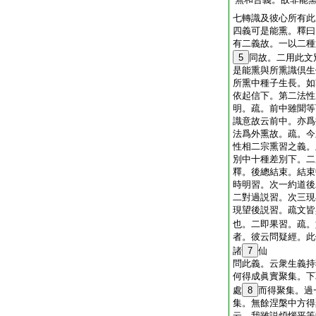
七轉識及彼心所有此
四義可是能熏。釋曰
有二義故。一以二種
5
同故。二用此文
是能熏與所熏識倶生
所熏中種子生長。如
依起信下。第二法性
明。疏。前中雖聞等
識意故云前中。亦爲
法爲外熏故。疏。今
性相二宗熏習之義。
別中十種差別下。二
釋。後總結束。結束
時明習。次一約道後
二對過説習。次三現
現望後説習。疏文皆
也。二即果習。疏。
者。彼云問疑經。此
諸
7
仙
問此義。云衆生義持
何得成眞實聚集。下
處
8
而得聚集。過
集。無餘涅槃中方得
云。我雖説煩惱平等