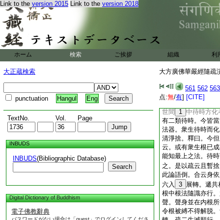
Link to the
version 2015
Link to the
version 2018
就人分別。以論云聲
以辨其根。初中又三
後二通染淨。疏。受
者速多。中
17
者
18
相形者。小乘
ホーム
検索
ご挨拶
組織
利
亦猶羊鹿牛形大小也
樂生於貪。憂苦生於
大正蔵検索
大方廣佛華嚴經隨疏演義
此類煩惱而有勝用故
乘中熟者定等者。前
561
562
563
此約根居然自別。又
点:
無
/
有
]
[CITE]
punctuation
Hangul
Eng
度。今此約熟
21
世間
1
中待時方化
TextNo.
Vol.
Page
有二類待時。今皆當
法器。衆生待時而化
清淨捨。釋曰。今但
INBUDS
云。或有衆生根已成
能知最上之法。待時
INBUDS
(Bibliographic Database)
之。是以疏云且暫捨
Search
此論語倒。合云身依
六入
3
展轉。遞共
根中根法隨識亦行。
Digital Dictionary of Buddhism
聲。聲身並在内根所
令根被縛不得解脱。
電子佛教辭典
パスワードがない場合は「guest」でログインしてくださ
轉。疏二生滅順行。