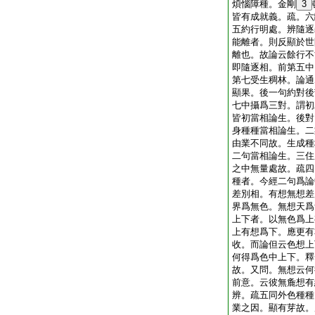
煩惱障種。金剛
3
皆有成就義。疏。六
五約行明處。辨隨逐
能離者。則反顯於世
離也。故論云餘行不
即隨逐相。前第五中
第七受生稠林。論通
顯果。後一句約對後
七中攝爲三對。謂初
皆初當相論生。後對
身種種當相論生。二
由業不同故。生成種
二句當相論生。三住
之中無量處故。疏四
種者。今經二句爲論
差別相。有想無想差
界爲無色。無想天爲
上下者。以無色爲上
上有想爲下。應更有
收。而論但云色想上
何得爲色中上下。釋
故。又問。無想云何
前意。云彼無麁想有
辨。疏五同外色種種
業之因。顯有芽故。