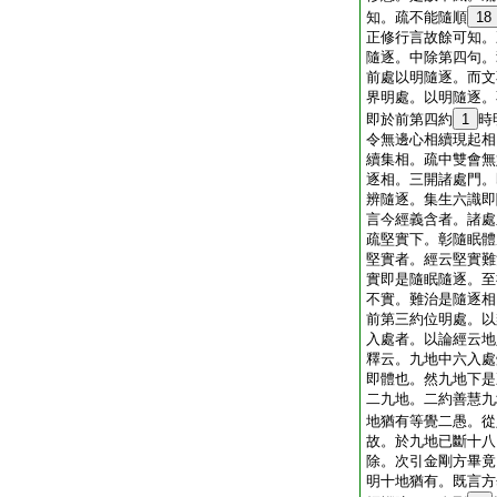
知。疏不能隨順
18
正修行言故餘可知。
隨逐。中除第四句。
前處以明隨逐。而文
界明處。以明隨逐。
即於前第四約
1
時
令無邊心相續現起相
續集相。疏中雙會無
逐相。三開諸處門。
辨隨逐。集生六識即
言今經義含者。諸處
疏堅實下。彰隨眠體
堅實者。經云堅實難
實即是隨眠隨逐。至
不實。難治是隨逐相
前第三約位明處。以
入處者。以論經云地
釋云。九地中六入處
即體也。然九地下是
二九地。二約善慧九
地猶有等覺二愚。從
故。於九地已斷十八
除。次引金剛方畢竟
明十地猶有。既言方