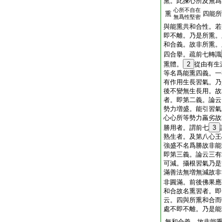
熏。此揀心所及無爲
心所不自在
熏
四能所
無爲性堅密
與能熏共和合性。若
即不離。乃是所熏。
和合義。故非所熏。
四合擧。疏前七轉識
熏體。
2
從由有生
等名爲能熏四義。一
有作用生長習氣。乃
後不變無生長用。故
者。即第二義。論云
勢力増盛。能引習氣
心心所等勢力羸劣故
勝用者。謂前七
3
熟生者。及第八心王
強盛不名爲勝故非能
即第三義。論云三有
可減。攝根習氣乃是
滿善法無増無減故非
非圓滿。前後佛果應
和合故名熏習者。即
云。四與所熏和合而
處不即不離。乃是能
無和合義。故非能