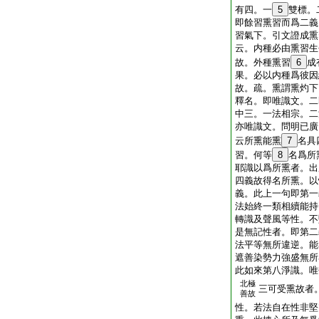
有四。一
5
雙標。
即餘習熏習而爲二義
習氣下。引文證成熏
云。内種必由熏習生
故。外種熏習
6
成
果。必以内種爲彼因
故。疏。熏謂熏灼下
釋名。即唯識文。二
中三。一法相宗。二
亦唯識文。問明已廣
云所熏能熏
7
名具
習。何等
8
名爲所
耶識以爲所熏者。出
四義故得名所熏。以
義。此上一句即第一
法始終一類相續能持
轉識及聲風等性。不
是無記性者。即第二
法平等無所違逆。能
遮善染勢力強盛無所
此如來第八淨識。唯
北極
三可受熏故者
善故
性。若法自在性非堅