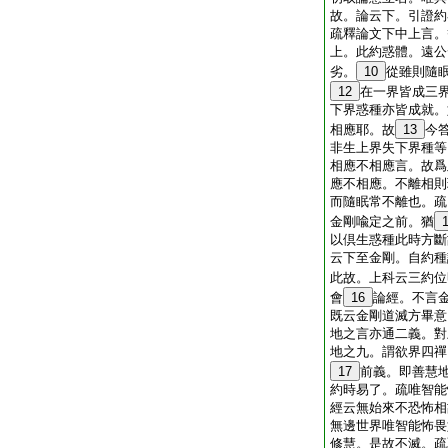
故。論云下。引證約
疏釋論文下中上言。
上。此約惑體。遠公
劣。
10
從雖則隨
12
在一界皆成三
下界惑種亦皆成就。
相應耶。故
13
今
非生上界失下界種等
相應不相應言。故爲
應不相應。不離相則
而隨眠常不離也。疏
金剛喩定之前。猶
以倶生惑種此時方斷
云下至金剛。自約種
此故。上科云三約位
會
16
論經。不言
既云金剛道滅方畢意
地之言亦通二義。對
地之九。謂欲界四禪
17
前義。即善慧
約時易了。疏唯智能
經云無始來不恐怖相
無邊世界唯智能怖畏
修慧。是故不滅。疏