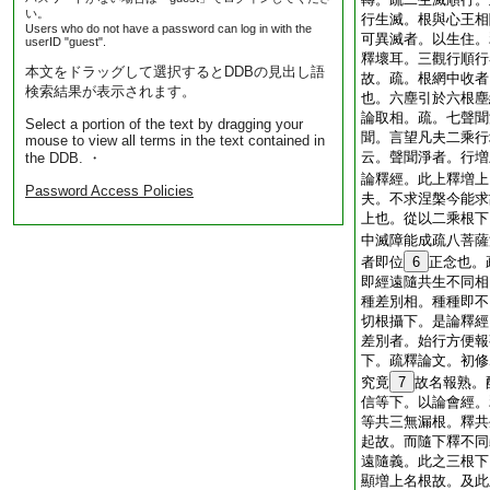
い。
行生滅。根與心王相
Users who do not have a password can log in with the
可異滅者。以生住。
userID "guest".
釋壞耳。三觀行順行
本文をドラッグして選択するとDDBの見出し語
故。疏。根網中收者
検索結果が表示されます。
也。六塵引於六根塵
論取相。疏。七聲聞
Select a portion of the text by dragging your
聞。言望凡夫二乘行
mouse to view all terms in the text contained in
云。聲聞淨者。行増
the DDB. ・
論釋經。此上釋増上
Password Access Policies
夫。不求涅槃今能求
上也。從以二乘根下
中滅障能成疏八菩薩
者即位
6
正念也。
即經遠隨共生不同相
種差別相。種種即不
切根攝下。是論釋經
差別者。始行方便報
下。疏釋論文。初修
究竟
7
故名報熟。
信等下。以論會經。
等共三無漏根。釋共
起故。而隨下釋不同
遠隨義。此之三根下
顯増上名根故。及此