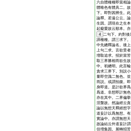
六自體種種即當相論
體唯色有體具二。故
下。即對因辨生。此
論釋。若遠公云。論
生因。謂現在之生本
起癡愛故云順本。亦
4
二句下。約對後
諦種種。謂三求下。
中先總釋論名。後上
上句二求。言欲受者
増取追求。招於當苦
取三界勝相而欲生故
中。初總明。此言輪
貪求三界下。別説小
量即空識二無色。並
而説。或謂拍腹。即
身即道。是計欲界爲
爲道。非想即計無色
亦在其中。二界偏擧
涅槃故。然論經云貪
論以無想天釋經想字
道妄計以爲無想。有
實論中。亦謂無想天
故論結云外道妄計謂
但増集因。展轉招苦