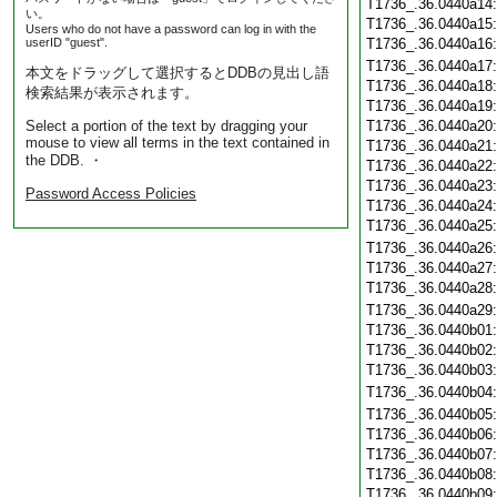
T1736_.36.0440a14
い。
T1736_.36.0440a15
Users who do not have a password can log in with the
userID "guest".
T1736_.36.0440a16
T1736_.36.0440a17
本文をドラッグして選択するとDDBの見出し語
T1736_.36.0440a18
検索結果が表示されます。
T1736_.36.0440a19
Select a portion of the text by dragging your
T1736_.36.0440a20
mouse to view all terms in the text contained in
T1736_.36.0440a21
the DDB. ・
T1736_.36.0440a22
T1736_.36.0440a23
Password Access Policies
T1736_.36.0440a24
T1736_.36.0440a25
T1736_.36.0440a26
T1736_.36.0440a27
T1736_.36.0440a28
T1736_.36.0440a29
T1736_.36.0440b01
T1736_.36.0440b02
T1736_.36.0440b03
T1736_.36.0440b04
T1736_.36.0440b05
T1736_.36.0440b06
T1736_.36.0440b07
T1736_.36.0440b08
T1736_.36.0440b09