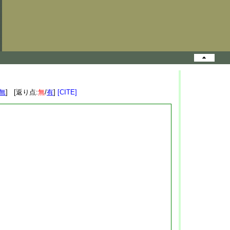
無
] [返り点:
無
/
有
]
[CITE]