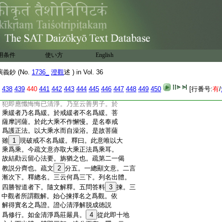
:
未得道此業最強。強者先牽必昇善處。隨
:
戒優劣欲色等殊。隨乘勝劣運出亦異。若
:
一乘急即於人天身中聞華嚴等。四乘戒倶
:
緩者。謂具犯衆戒。又復無乘。永墜泥犁失
:
人天報。神明闇塞無得道期。展轉沈淪不
:
可度脱。疏今海水劫火下。第二會釋經文
用条件
使い方
English
:
可知。疏勉旃下。結勸引證。引證即涅槃第
:
15
六。因明菩薩忘犯護法。迦葉菩薩白佛言。
鈔 (No.
1736_
澄觀
述 ) in Vol. 36
:
世尊如是菩薩摩訶薩。於戒
16
極緩本所受
:
戒爲具在不。佛言。善男子汝今不應作如
438
439
440
441
442
443
444
445
446
447
448
449
450
[行番号:
有
/
:
是説。何以故本所受戒如本不失。設有所
:
犯即應懺悔悔已清淨。乃至云善男子。於
:
乘緩者乃名爲緩。於戒緩者不名爲緩。菩
:
薩摩訶薩。於此大乘不作懈慢。是名奉戒
:
爲護正法。以大乘水而自澡浴。是故菩薩
:
雖
1
現破戒不名爲緩。釋曰。此意唯以大
:
乘爲乘。今疏文意亦取大乘正法爲乘耳。
:
故結勸云留心法要。旃猶之也。疏第二一偈
:
教説分齊也。疏文
2
分五。一總顯文意。二言
:
漸次下。釋總名。三云何爲三下。列名出體。
:
四勝智道者下。隨文解釋。五問答料
3
揀。三
:
中觀者所謂觀解。始心揀擇名之爲觀。依
:
解得實名之爲證。證心清淨解脱成徳説
:
爲修行。如金清淨爲莊嚴具。
4
從此即十地