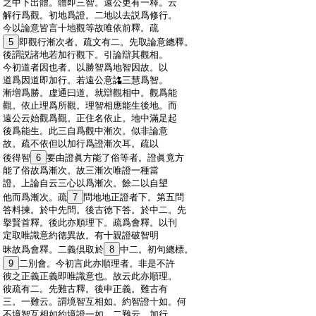
:
之中下出體。體即三智。遠公更有一釋。云
:
解行爲觀。初地爲證。二地以去説爲修行。
:
今以論意皆言十地觀等故唯依前釋。疏
:
5
即觀行漸次者。疏文有二。先取論意總釋。
:
後謂説諸地若加行觀下。引論辯其觀相。
:
今初道者因也者。以勝智爲地智因故。以
:
道爲因道即加行。若遠公意詺三慧爲智。
:
漸増爲勝。虚通曰道。就辯觀相中。觀爲能
:
觀。依止理爲所觀。理智相應能生後地。而
:
遠公云始觀爲觀。正住名依止。地中滿足起
:
後爲能生。此三自爲觀中漸次。似非論意
:
故。疏不依但以加行爲證漸次耳。疏以
:
後得智
6
要由證眞方能了俗等者。證眞竟方
:
能了俗故爲漸次。故三漸次唯證一種當
:
證。上論自云三心以爲漸次。餘二以自望
:
他而爲漸次。疏
7
問地地正證者下。第五問
:
答料揀。於中先問。後古徳下答。於中二。先
:
擧賢首釋。後此亦順理下。疏爲會釋。以刊
:
定取唯識意約徳異故。有十親證破智明
:
昧故爲會釋。二義倶取於
8
中二。初句總標。
:
9
二別會。今初言此亦順理者。非是不許
:
彼之正義正義即唯識意也。故云此亦順理。
:
彼疏有二。先難古釋。後申正義。難古有
:
三。一難云。謂境智互相如。約智證十如。何
:
不境智互相如約境證一如。二難云。加行