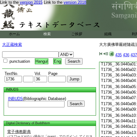
Link to the
version 2015
Link to the
version 2018
T1736_.36.0439c19
T1736_.36.0439c20
T1736_.36.0439c21
T1736_.36.0439c22
T1736_.36.0439c23
T1736_.36.0439c24
ホーム
検索
ご挨拶
組織
利
T1736_.36.0439c25
T1736_.36.0439c26
大正蔵検索
大方廣佛華嚴經隨疏演義
T1736_.36.0439c27
T1736_.36.0439c28
435
436
437
T1736_.36.0439c29
punctuation
Hangul
Eng
T1736_.36.0440a01
T1736_.36.0440a02
TextNo.
Vol.
Page
T1736_.36.0440a03
T1736_.36.0440a04
T1736_.36.0440a05
INBUDS
T1736_.36.0440a06
T1736_.36.0440a07
INBUDS
(Bibliographic Database)
Search
T1736_.36.0440a08
T1736_.36.0440a09
T1736_.36.0440a10
T1736_.36.0440a11
Digital Dictionary of Buddhism
T1736_.36.0440a12
電子佛教辭典
T1736_.36.0440a13
パスワードがない場合は「guest」でログインしてくださ