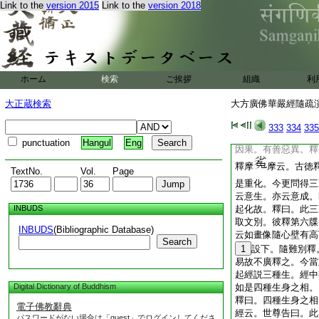
Link to the
version 2015
Link to the
version 2018
但有牒法爲喩耳。彼
摩
摩喩今改爲幻
亦是添義。彼業報所
將合化亦是改處。又
是添處。經之添改總
ホーム
検索
ご挨拶
組織
利
約疏明。彼釋電云。
由爲影。改云亦有應
大正蔵検索
大方廣佛華嚴經隨疏演義
四疑云。果行等可使
應爲實。由經以界爲
333
334
335
故。疏。改別彼釋第
punctuation
Hangul
Eng
因果。有善惡異。釋
釋摩
摩云。古徳
TextNo.
Vol.
Page
是重化。今更問得三
云意生。亦云意成。
INBUDS
起化故。釋曰。此三
取文別。彼釋第六牒
INBUDS
(Bibliographic Database)
云如畫像隨心壁有高
Search
1
設下。隨難別釋
易故不廣釋之。今當
起經説三種生。經中
Digital Dictionary of Buddhism
如是四種生身之相。
釋曰。四種生身之相
電子佛教辭典
經云。世尊告曰。此
パスワードがない場合は「guest」でログインしてくださ