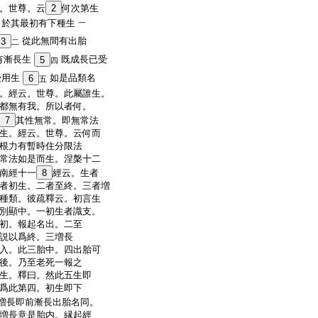
。世尊。云
2
何次第生
。於其最初有下種生
一
從此無間有出胎
3
二
有漸長生
既成長已受
5
四
受用生
如是品類名
6
五
。經云。世尊。此屬誰生。
都無有我。所以者何。
7
其性無常。即無常法
生。經云。世尊。云何而
根力有暫時住分限法
常法如是而生。涅槃十二
南經十一
8
經云。生者
者初生。二者至終。三者増
種類。彼疏釋云。初言生
別顯中。一初生者識支。
初。報起名出。二至
説以爲終。三増長
入。此三胎中。四出胎可
後。乃至老死一報之
生。釋曰。然此五生即
爲此第四。初生即下
増長即前漸長出胎名同。
増長意是胎内。縁起經