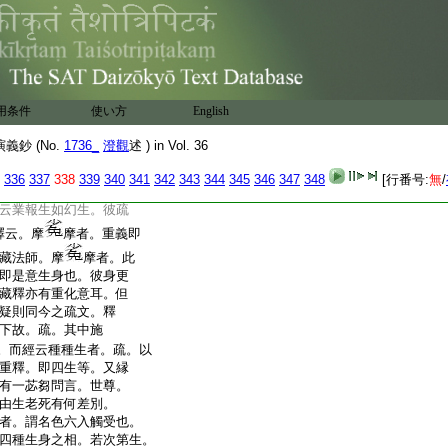
之電喩今改爲影。彼
。故有二幻。此亦是改
起屬摩
摩所喩。今
後四喩皆經自釋。即
爲小異。添改二字正
用条件
使い方
English
亦有彼闇照明等用。今
質覆蔭等義。彼釋第
鈔 (No.
1736_
澄觀
述 ) in Vol. 36
是空。今世界事廣此
間則世間通三世間
336
337
338
339
340
341
342
343
344
345
346
347
348
[行番号:
無
/
五疑。若世如化何有彼
云業報生如幻生。彼疏
釋云。摩
摩者。重義即
藏法師。摩
摩者。此
即是意生身也。彼身更
藏釋亦有重化意耳。但
疑則同今之疏文。釋
下故。疏。其中施
。而經云種種生者。疏。以
重釋。即四生等。又縁
有一苾芻問言。世尊。
由生老死有何差別。
者。謂名色六入觸受也。
四種生身之相。若次第生。