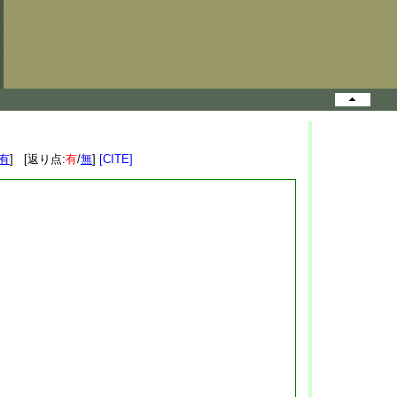
有
] [返り点:
有
/
無
]
[CITE]