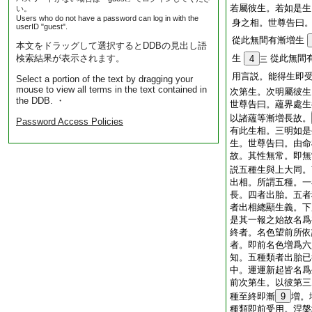
若屬彼生。若如是生
い。
Users who do not have a password can log in with the
身之相。世尊告曰
userID "guest".
從此無間有漸増生
本文をドラッグして選択するとDDBの見出し語
検索結果が表示されます。
生
從此無間
4
三
用言説。能得生即
Select a portion of the text by dragging your
mouse to view all terms in the text contained in
次第生。次明屬彼生
the DDB. ・
世尊告曰。蘊界處生
以諸蘊等漸増長故。
Password Access Policies
有此生相。三明如是
生。世尊告曰。由命
故。其性無常。即無
説五種生與上大同。
出相。所謂五種。一
長。四者出胎。五者
者出相總顯生義。下
是其一報之始故名爲
終者。名色望前所依
者。即前名色増爲六
知。五種類者出胎已
中。運運新起皆名爲
前次第生。以彼第三
種至終即漸
9
増。
種類即前受用。涅槃