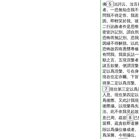
佛
5
法訶云。汝言
者。一恐無知念我不
問我不得定答。我若
因。即輕笑於我。彼
二行諂曲者作是思惟
密皆許記別。謂自所
恐怖而無記別。恐我
因縁不得解脱。以此
恐怖故四有愚戇專修
有問我。我當反詰一
順之言。五現涅槃者
諸五欲樂。便謂涅槃
定以爲涅槃。引在身
現在住定亦爾。下皆
得第二定以爲涅槃。
7
現住第三定以爲
入息。現住第四定以
爲後際。又此計我現
後際攝。以現樂爲先
法。此不依我見起故
意已周。疏皆
8
已
當釋。疏貪欲即道勝
段以爲攝位修成者。
爲深勝。今明攝位。