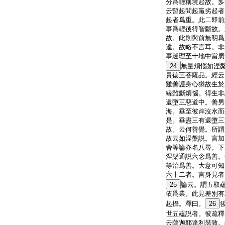
分爲輕稱境起故。多
云暫起間起羸劣起者
起者爲重。此二即前
事爲輕後得智斷故。
故。此則與前無明爲
違。故略不言耳。非
事迷理至十地中當廣
24
無量煩惱如涅
貴徳王菩薩品。經云
雖善護身心猶故生於
縁雖斷煩惱。得生非
還墮三惡道中。善男
海。垂至彼岸沒水而
是。垂盡三有還墮三
故。云何善覺。所謂
故云如涅槃説。言加
舍等論亦名八尋。下
涅槃通説六念爲善。
等治爲善。大意可知
六十二者。言身見者
25
論云。謂五取
依爲業。此見差別有
起攝。釋曰。
26
世五蘊説者。彼疏釋
云薩迦耶達利瑟致。