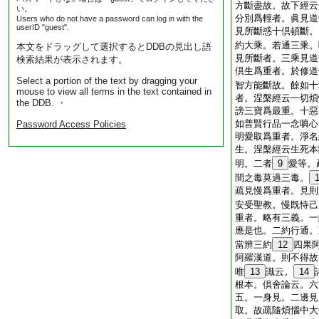
方斷盡故。故下經云
い。
分別爲輕者。眞見道
Users who do not have a password can log in with the
userID "guest".
見所斷惑十倶頓斷。
約大乘。若通三乘。
本文をドラッグして選択するとDDBの見出し語
見所斷者。三乘見道
検索結果が表示されます。
倶生爲重者。於修道
Select a portion of the text by dragging your
智方能斷故。餘如十
mouse to view all terms in the text contained in
者。涅槃經云一切煩
the DDB. ・
謗三寶爲最重。十惡
如普賢行品一念嗔心
Password Access Policies
明愛取爲重者。淨名
生。涅槃經云生死本
明。二者
9
愛等。
間之毒莫過三毒。
疏見慢爲重者。見則
安受聖教。慢既恃己
重者。略有三義。一
應是也。二約行通。
當辨三約
12
四果
阿羅漢道。則不得故
唯
13
識云。
14
根本。倶舍論云。六
五。一身見。二邊見
取。故疏隨煩惱中大