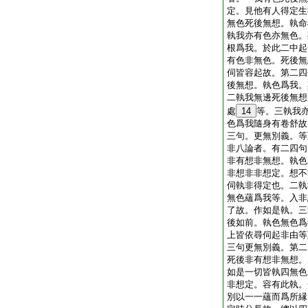
定。見他有人得定生
無色死後無想。執命
執我亦有色亦無色。
根爲我。於此二中起
有色非無色。死後無
伺皆容起故。第二四
後無想。執色爲我。
二執我無邊死後無想
處
14
等。三執我
色爲我隨身有卷舒故
三句。更無別義。等
非八論者。有二四句
非有想非無想。執色
非想非非想定。想不
伺執非得定也。二執
無色蘊爲我等。入非
了故。作如是執。三
後如前。執色無色爲
上皆依尋伺起非由等
三句更無別義。第二
死後非有想非無想。
如是一切皆執四無色
非想定。容有此執。
別以一一蘊而爲所縁