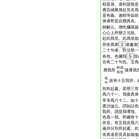
耶是身。達利瑟致是
應言縁聚身起見名爲
是有義。迦耶等如前
身者即是自體異名。
師解云。僧吃爛底薩
心心上所變之法故。
起此我見。此爲依故
所依爲業
2
者趣者
二十句者。對法第一
有色。色屬我
5
我
合有二十句也。五爲
即我
應我所
隨逐我
有色
色
故有十五我所。
中
別所起處。若歴三世
爲六十一。我復異身
常等爲六十二。如十
婆沙論云。謂如以色
我所。謂是我瓔珞。
色爲一我。即總有十
所見。有五我見爲六
蘊亦分別所起處。此
依異道邪見具如瑜伽