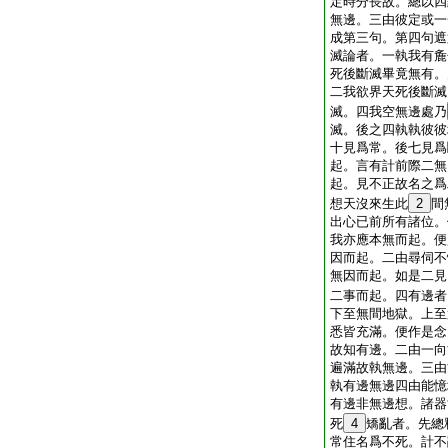
定時分長故。總以四
無邊。三由彼定或一
成第三句。第四句遮
滅論者。一執我有麁
死後斷滅畢竟無有。
二我欲界天死後斷滅
滅。四我空無邊處乃
滅。後之四執執彼彼
十見爲常。後七見爲
起。言有計前際二無
起。見不正故名之爲
想天沒來生此
2
間
出心已前所有諸位。
我亦應本無而起。便
因而起。二由尋伺不
無因而起。如是二見
二事而起。四有邊者
下至無間地獄。上至
悉皆充滿。便作是念
故知有邊。二由一向
遍滿故執無邊。三由
執有邊無邊四由能憶
有邊非無邊想。諸器
死
4
矯亂者。先總
常住名爲不死。計不