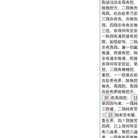
取諸法説名爲有想。
除無想天。二我無色
爲我。此在欲界乃至
三我亦有色。亦無色
我。四我非有色非無
三也。依尋伺等至皆
一執我有邊死後有想
限。如指節等。二執
非色爲我。遍一切處
無邊。死後有想。執
非有邊非無邊。死後
依尋伺等至皆起。第
想。二我有種種想。
量想。一一想者在前
在欲界色界。除無想
無色。爲我想。爲我
在欲色界除無想天。
10
色爲我想。
11
第四四句者。一我純
三靜慮。二我純有苦
三
13
我有苦有樂
畜生界。四＊我無苦
四禪。已上尋伺等至
各八論者。無想八論
者。一我有色死後無