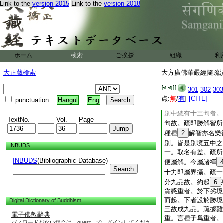
Link to the
version 2015
Link to the
version 2018
後六萬二千劫空過無
四即多少。如威光修
須彌山微塵數佛。法
方梵王讃云。一百八
十住
26
毘婆沙第
賢劫前。九十一劫毘
ホーム
検索
ご挨拶
組織
利
有二佛出。一名尸棄
中鳩樓孫迦那含牟尼
大正蔵検索
大方廣佛華嚴經隨疏演義
劫空過無佛。疏如勝
謂於決定境印持爲性
301
302
303
理證。力於所取境審
点:
無
/
有
]
[CITE]
punctuation
Hangul
Eng
能引轉故。猶豫境勝
別中總有十三句者。
TextNo.
Vol.
Page
句故。疏即勝解智所
種種
2
解智亦名樂
別。皆是別境五中之
INBUDS
一。取名有差。疏所
INBUDS
(Bibliographic Database)
便屬解。今屬諸禪
Search
十力即屬界攝。疏一
分九品故。約起
6
貪惑重者。於下劣境
而起。下者設於勝境
Digital Dictionary of Buddhism
三故成九品。疏據難
電子佛教辭典
重。言種子爲重者。
パスワードがない場合は「guest」でログインしてくださ