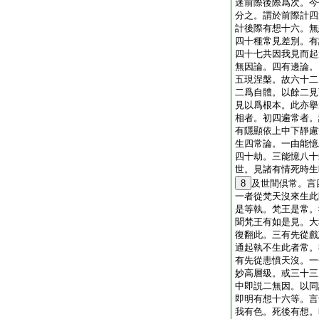
迷前際後際爲次。今
分之。謂於前際計四
計後際有想十六。無
四十種常見差別。有
四十七共因我見而起
無因論。四有邊論。
五現涅槃。故六十二
二爲自體。以餘二見
見以爲根本。此亦擧
相者。初四遍常者。
有隱顯依上中下靜慮
生四常論。一由能憶
四十劫。三能憶八十
世。見諸有情死時生
8
及世間倶常。言
一者從梵天沒來生此
是等執。梵王是常。
聞梵王有如是見。大
復翻此。三有先從戲
通起執不生此者常。
有先從恚憤天沒。一
妙高層級。或三十三
中即説二無因。以同
即明有想十六等。言
我有色。死後有想。