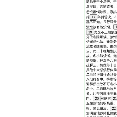
隨爲重中小爲輕。中
爲展轉。言隨惑者。
忿恨覆惱嫉慳。誑諂
掉
17
擧與昏沈。
亂不正知。長行釋云
流性故名隨煩惱。
19
失念不正知放
分位名隨煩惱。無慚
信懈怠七法。雖別分
流故名隨煩惱。由煩
云。此二十種類別説
故。名小隨煩惱。無
隨煩惱。掉擧等八遍
疏釋云。然忿等十自
共他中大惑倶行位局
二自類得倶行通忿等
八但得名中。掉擧等
遍得倶生故不可名小
名中。二義既殊故八
者。此即阿羅漢等餘
門。
20
可略言
21
五住煩惱無明爲重。
輕。障見修故。
22
無明住地亦障見修故