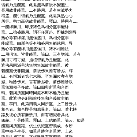
:
習氣乃是能熏。此遮無爲前後不變無生
:
長用故非能熏。二有勝用。若有生滅勢力
:
増盛。能引習氣乃是能熏。此遮異熟心心
:
所等。勢力羸劣故非能熏。釋曰。勝用有二。
:
一能縁勝用。即揀諸色爲相分熏非能縁
:
熏。二強盛勝用。謂不任運起。即揀別類異
:
熟心等有縁慮用無強盛用。爲相分熏非
:
能縁熏。由斯色等有強盛用無能縁用。異
:
熟心等有能縁用無盛強用。諸不相應法
:
二用倶無。皆非能熏。論曰。三有増減。若有
:
勝用可増可減。攝植習氣乃是能熏。此
:
遮佛果圓滿善法無増無減故非能熏。彼
:
若能熏便非圓滿。前後佛果應有勝劣。釋
:
曰。有増減者第七末那。至無漏位亦有増
:
減。唯除佛果。言有勝劣者。前佛應勝以
:
熏無漏種子多故。論曰四與所熏和合而
:
轉。若與所熏同時同處不即不離乃是能
:
熏。此遮他身刹那前後無和合義故非能
:
熏。釋曰。此第四義大同所熏。上二皆云共
:
和合者。和合即是相應異名。論曰。唯七轉
:
識及彼心所有勝勢用。而有増減者具此
:
四義。可是能熏。釋曰。上結能熏。論云。如是
:
能熏與所熏識。倶生倶滅熏習義成。令所
:
熏中種子生長。如熏苣勝容名熏習。上來
:
皆是法相宗意。下經數數有熏習義。莫厭