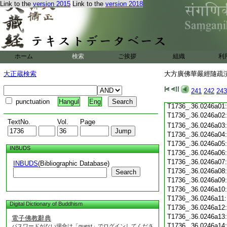
Link to the
version 2015
Link to the
version 2018
T1736_.36.0245c19
T1736_.36.0245c20
T1736_.36.0245c21
T1736_.36.0245c22
T1736_.36.0245c23
T1736_.36.0245c24
ホーム
検索
ご挨拶
組織
利
T1736_.36.0245c25
T1736_.36.0245c26
大正蔵検索
大方廣佛華嚴經隨疏演義
T1736_.36.0245c27
T1736_.36.0245c28
241
242
243
T1736_.36.0245c29
punctuation
Hangul
Eng
T1736_.36.0246a01
T1736_.36.0246a02
TextNo.
Vol.
Page
T1736_.36.0246a03
T1736_.36.0246a04
T1736_.36.0246a05
INBUDS
T1736_.36.0246a06
T1736_.36.0246a07
INBUDS
(Bibliographic Database)
T1736_.36.0246a08
Search
T1736_.36.0246a09
T1736_.36.0246a10
T1736_.36.0246a11
Digital Dictionary of Buddhism
T1736_.36.0246a12
T1736_.36.0246a13
電子佛教辭典
T1736_.36.0246a14
パスワードがない場合は「guest」でログインしてくださ