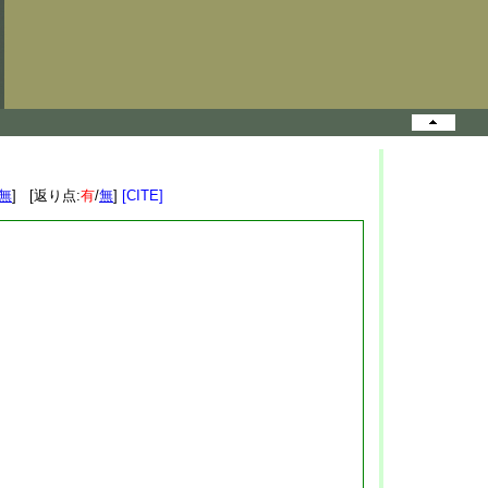
無
] [返り点:
有
/
無
]
[CITE]