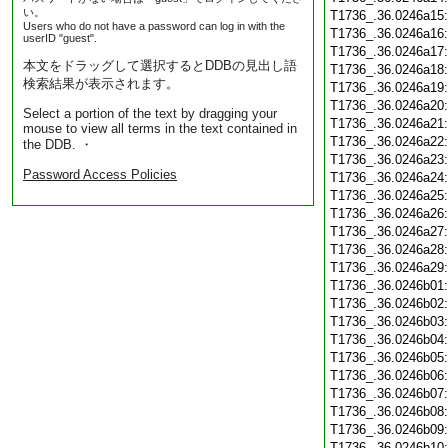
い。
T1736_.36.0246a15
Users who do not have a password can log in with the
T1736_.36.0246a16
userID "guest".
T1736_.36.0246a17
本文をドラッグして選択するとDDBの見出し語
T1736_.36.0246a18
検索結果が表示されます。
T1736_.36.0246a19
T1736_.36.0246a20
Select a portion of the text by dragging your
T1736_.36.0246a21
mouse to view all terms in the text contained in
T1736_.36.0246a22
the DDB. ・
T1736_.36.0246a23
Password Access Policies
T1736_.36.0246a24
T1736_.36.0246a25
T1736_.36.0246a26
T1736_.36.0246a27
T1736_.36.0246a28
T1736_.36.0246a29
T1736_.36.0246b01
T1736_.36.0246b02
T1736_.36.0246b03
T1736_.36.0246b04
T1736_.36.0246b05
T1736_.36.0246b06
T1736_.36.0246b07
T1736_.36.0246b08
T1736_.36.0246b09
T1736_.36.0246b10