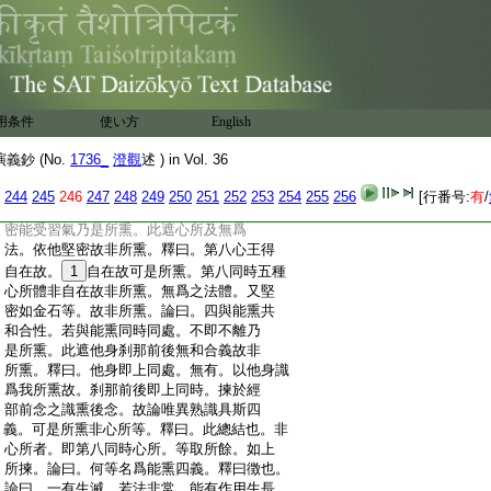
:
明是八識能持。言風聲等者。此揀根塵。以
:
間斷相顯故偏語之。理實等字等取根塵及
:
法處所攝色等。一切皆揀。至無色界即無
:
色故。入滅定等心亦無故名不堅住。論云。
:
二無記性若法平等無所違逆。能容習氣
:
乃是所熏。此遮善染勢力強盛無所容納
用条件
使い方
English
:
故非所熏。由此如來第八淨識唯帶舊種
:
非新受熏。釋曰。善染如沈麝韭蒜等故不
鈔 (No.
1736_
澄觀
述 ) in Vol. 36
:
受熏。無記如素帛故能受熏。佛第八識以
:
極善故亦非所熏。唯於因中曾所熏故帶
244
245
246
247
248
249
250
251
252
253
254
255
256
[行番号:
有
/
:
彼舊種。論曰。三可熏性。若法自在性非堅
:
密能受習氣乃是所熏。此遮心所及無爲
:
法。依他堅密故非所熏。釋曰。第八心王得
:
自在故。
1
自在故可是所熏。第八同時五種
:
心所體非自在故非所熏。無爲之法體。又堅
:
密如金石等。故非所熏。論曰。四與能熏共
:
和合性。若與能熏同時同處。不即不離乃
:
是所熏。此遮他身刹那前後無和合義故非
:
所熏。釋曰。他身即上同處。無有。以他身識
:
爲我所熏故。刹那前後即上同時。揀於經
:
部前念之識熏後念。故論唯異熟識具斯四
:
義。可是所熏非心所等。釋曰。此總結也。非
:
心所者。即第八同時心所。等取所餘。如上
:
所揀。論曰。何等名爲能熏四義。釋曰徴也。
:
論曰。一有生滅。若法非常。能有作用生長