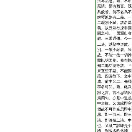
法界品意。疏。不名
疑情。謂有難言。既
共般若。何不名爲不
解釋以別有二義。一
二歴別不融。故名爲
義。故云兼欲揀非圓
圓之相。一因迥出者
教。三乘通修。今一
二邊。以顯中道故。
別。一果不融者。果
故。不能一徳一切徳
體以明因別。修布施
知二地功徳等故。＊
果互望不融。不能因
疏。四圓教下。文中
成。前中又二。先釋
釋名可知。疏。此教
諦之言。言不思議因
第四句。亦是中道義
中道故。又因縁即空
假故不可作空思即中
思。即一而三。即三
諦。即眞俗二諦。中
也。又融二諦即是中
諦。別教多約俗諦。