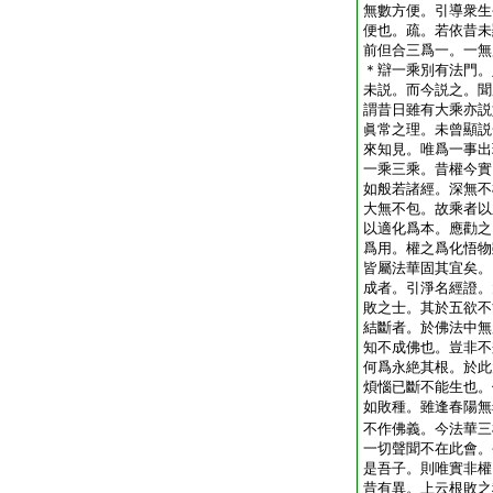
無數方便。引導衆生
便也。疏。若依昔未
前但合三爲一。一無
＊辯一乘別有法門。
未説。而今説之。聞
謂昔日雖有大乘亦説
眞常之理。未曾顯説
來知見。唯爲一事出
一乘三乘。昔權今實
如般若諸經。深無不
大無不包。故乘者以
以適化爲本。應勸之
爲用。權之爲化悟物
皆屬法華固其宜矣。
成者。引淨名經證。
敗之士。其於五欲不
結斷者。於佛法中無
知不成佛也。豈非不
何爲永絶其根。於此
煩惱已斷不能生也。
如敗種。雖逢春陽無
不作佛義。今法華三
一切聲聞不在此會。
是吾子。則唯實非權
昔有異。上云根敗之