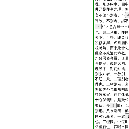
理。別多約事。圓中
理乃是即事之理。無
言不偏不別者。不
邊故。不別者。謂不
7
如大意合離中＊
也。最上利根。即圓
云下。引證。即晋經
説修多羅。名圓滿因
根將熟。而來此會化
嚴靡不親近而恭敬。
燈普照修多羅。無量
菩提記。義則大同。
理等下。對前結成。
別教八者。一教別。
不通二乘。二理別者
理也。三智別者。道
無知界外見修無明斷
諸波羅蜜。自行化他
十心伏無明。是賢位
聖位。是
9
謂別也
別也。八果別者。解
圓教八義者。一教
也。二理圓。中道即
切種智也。四斷＊圓