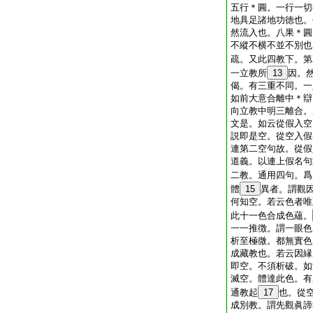
五行＊圓。一行一切
地具足諸地功徳也。
然流入也。八果＊圓
不縱不横不並不別也
疏。又此四教下。第
一立教所
13
因。
偈。有三重不同。一
如前大意合離中＊辯
向立教中明三離合。
文是。如云從假入空
説即是空。從空入假
連第二空句故。從假
道義。以連上假名句
二教。通用四句。爲
體
15
異者。謂觀
何知空。若云色者唯
此十一色合成色蘊。
一一推徴。謂一眼色
析至極微。都無實色
成藏教也。若云因縁
即空。不須析破。如
滅空。體達此色。有
通教起
17
也。從
成別教。謂先觀眞諦