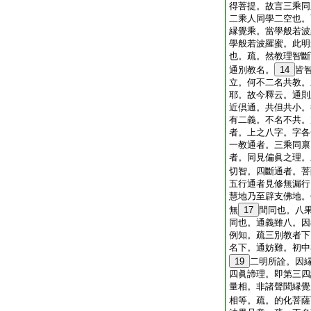
得菩提。故言三乘同
二乘人同學二空也。
縁覺乘。當學般若波
學般若波羅蜜。此明
也。疏。然教理智斷
通別教名。
14
皆
立。何不二名共教。
耶。故今釋云。通則
近倶通。共但共小。
有二義。不名不共。
者。上之八字。字各
一教通者。三乘同禀
者。同見偏眞之理。
切智。四斷通者。菩
五行通者見修無漏行
慧地乃至辟支佛地。
無
17
間同也。八
同也。通義雖八。因
例知。疏三別教者下
名下。通妨難。初中
19
二明所詮。因
四眞諦理。即第三四
量相。非諸聲聞縁覺
相等。疏。的化菩薩