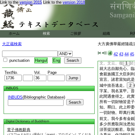
Link to the
version 2015
Link to the
version 2018
大行非己分也。故今
引藥草喩中文云。迦
種譬喩開示佛道。是
爲汝等説最實事。諸
等所行是菩薩道。漸
諸聲聞等皆非滅度者
ホーム
検索
ご挨拶
組織
利
悉當成佛。是歸實義
薩道會行之言者。欲
大正蔵検索
大方廣佛華嚴經隨疏演義
約果者。三果皆成佛
三即是一。又皆非滅
42
43
44
45
21
疏。先所出内
punctuation
Hangul
Eng
文。文云。復
1
於
就大志自鄙先心。臨
TextNo.
Vol.
Page
會親族國王大臣刹利
宣言。諸君當知此是
城中捨吾逃走。
2
INBUDS
字某。我名某甲。昔
此間遇會得之。此實
INBUDS
(Bibliographic Database)
所有一切財物皆是子
Search
知。釋曰。此上即委
一切財物。即萬行萬
前文。我今多有金銀
Digital Dictionary of Buddhism
多少所應取與汝悉知
須菩提説般若。取與
電子佛教辭典
パスワードがない場合は「guest」でログインしてくださ
之爲出。化功歸己故