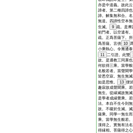
亦是中道義。故此云
諦者。第二種四諦也
諦。解集無和合。名
無道。四諦性空本無
生滅。
9
疏。是摩
初門者。以空遣有。
疏。正爲菩薩下。所
爲菩薩。言傍
10
小乘執心。令漸通泰
11
二引證。此雙
故。是通教三同禀也
何欲得三乘。當學般
名般若者。當聲聞學
皆悉空寂。無生無滅
如是思惟。
13
便
趣寂故成聲聞乘。若
無生。從縁滅故無滅
是學者成縁覺乘。若
法。本自不生今則無
故。不礙於生滅。滅
薩乘。同學一無生而
乘。當學無生般若。
漢得之。實無有法名
得縁相。菩薩得之心