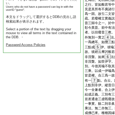
い。
之行。皆如般若等中
Users who do not have a password can log in with the
見是其所有不廣諸行
userID "guest".
爲一因。故引二文皆
本文をドラッグして選択するとDDBの見出し語
疏。若廢權立實義説
検索結果が表示されます。
昔三歸今之一。於中
彰今異昔。前中有法
Select a portion of the text by dragging your
者。以但廢昔三教。
mouse to view all terms in the text contained in
the DDB. ・
外無別一實之
4
法
一爲總耳。如攬三點
Password Access Policies
三點成
5
伊。彼喩
故。彼經云摩訶般若
非涅槃。如來
6
法
非涅槃。如世伊字。
別。今借其喩不取其
三乘。以成一伊喩爲
皆是權。合三爲一故
有一
7
點。合云。
上點別非伊。縱昔日
今一全兼者。合上伊
結成正義。三別有三
豈差通途三虚既廢故
一事實。餘二則非眞
乘法。無二亦無三。
成佛已來。種種因縁