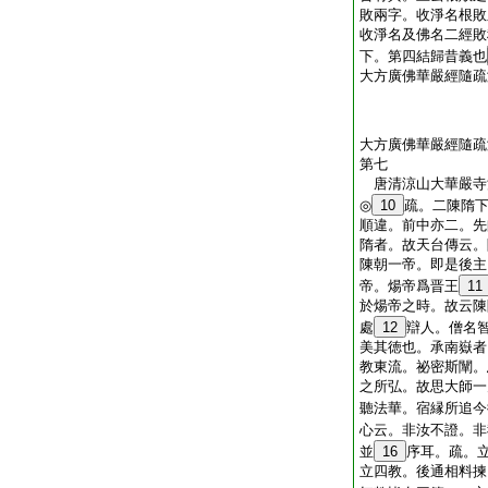
敗兩字。收淨名根敗
收淨名及佛名二經敗
下。第四結歸昔義也
大方廣佛華嚴經隨疏
大方廣佛華嚴經隨疏
第七
唐清涼山大華嚴
◎
10
疏。二陳隋
順違。前中亦二。先
隋者。故天台傳云。
陳朝一帝。即是後主
帝。煬帝爲晋王
11
於煬帝之時。故云陳
處
12
辯人。僧名
美其徳也。承南嶽者
教東流。祕密斯闡。
之所弘。故思大師一
聽法華。宿縁所追今
心云。非汝不證。非
並
16
序耳。疏。
立四教。後通相料揀