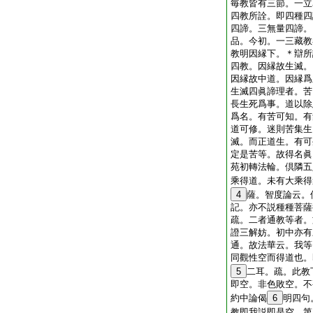
毎教皆有三節。一立
四教所詮。即四種四
四諦。三無量四諦。
品。今初。一三藏教
教明因縁下。＊辯所
四教。因縁故生滅。
因縁故中道。因縁爲
生滅四眞諦理者。苦
長生死爲事。道以除
爲名。有苦可知。有
道可修。迷則苦集生
滅。而正道生。有可
定是苦等。故得名眞
苑初轉法輪。倶隣五
乘得道。未有大乘得
4
薩。智度論云。
記。亦不説種種菩薩
疏。二者通教等者。
證三解妨。初中亦有
通。故法華云。我等
同觀性空而得道也。
5
二耳。疏。此教
即空。非色敗空。不
約中論偈
6
明四句
教即我説即是空。第