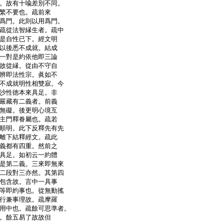
。故有十喩差別不同。
繁不要也。疏前來
爲門。此則以用爲門。
疏從法智縁生者。疏中
是自性已下。經文明
以後悉不成就。結成
一對是約依他即三論
故從縁。從由不守自
辨即法性宗。眞如不
不成就明性相雙寂。今
沙性徳本來具足。非
嚴藏有二義者。前義
無礙。後更明心境互
主門釋眷屬也。疏若
順明。此下反釋先有先
離下結釋經文。疏此
義都有四重。然前之
具足。如初云一約體
是第二義。三來即無來
二段對三亦然。其第四
包含故。言中一具事
等即約事也。從無動搖
行兼事理故。疏摩羅
用中也。疏餘可思準者。
。餘五易了故故但