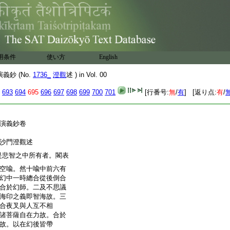
能鳴。其音和雅聽者無
龍。亦云大象。今此力
下八地徳中摩竭魚者。
方巨鼇之類。兩目如
呑大舟。凡出濆流即如
下如山。大者可長二百
用条件
使い方
English
也
演義鈔卷第八十九
鈔 (No.
1736_
澄觀
述 ) in Vol. 00
693
694
695
696
697
698
699
700
701
[行番号:
無
/
有
] [返り点:
有
/
演義鈔卷
寺沙門澄觀述
是悲智之中所有者。閣表
空喩。然十喩中前六有
幻中一時總合從後倒合
合於幻師。二及不思議
海印之義即智海故。三
合夜叉與人互不相
諸菩薩自在力故。合於
故。以在幻後皆帶