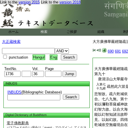
此鳥本出雪山在
Link to the
version 2015
Link to the
version 2018
厭。摩訶那伽此云大
士力如龍象。八如人
此云大體也。謂即此
日。張口如暗谷。能
潮上。噏水如壑。高
ホーム
検索
ご挨拶
組織
利
餘里。安繕那青色藥
大方廣佛華嚴經隨疏
大正蔵検索
大方廣佛華嚴經隨疏演義
690
691
692
punctuation
Hangul
Eng
TextNo.
Vol.
Page
大方廣佛華嚴經隨疏
第九十
唐清涼山大華嚴
INBUDS
入第七
疏然此六皆
十九經
INBUDS
(Bibliographic Database)
悲智故。疏六乾城依
Search
合。七八九無。第十
初以彌勒菩薩威神故
幻智力故。以合大海
能以幻智知諸法故即
Digital Dictionary of Buddhism
見。以如幻故。四得
電子佛教辭典
乾城依空無礙現自在
パスワードがない場合は「guest」でログインしてくださ