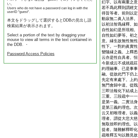
幻字。以有兩重之意
い。
若不爲此釋則謂經文
Users who do not have a password can log in with the
userID "guest".
得旨等者。前則以定
動寂無二眞入法界。
本文をドラッグして選択するとDDBの見出し語
以初法智爲縁釋。如
検索結果が表示されます。
自性如幻是所現相。
Select a portion of the text by dragging your
自性如幻夢等。初之
mouse to view all terms in the text contained in
意。縁生故無性無性
the DDB. ・
性下。一對約眞實性
變隨縁之義。上釋悉
Password Access Policies
云亦是性自具者。恒
今新成云不成就疏莊
約理融事。已是事事
融。從故此門下仍上
先定有來處下。上約
無門會歸中道。從既
三即法報化下結成上
三重。三段疏中一一
是第一義。二實法身
是第三義約理也。次
云又初唯理者。以義
理者。謂從大悲大慈
無取捨即約理也。以
提者。隨難解釋即化
疏唯釋五句以難見故