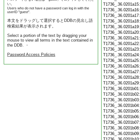
い。
T1736_.36.0201a15
Users who do not have a password can log in with the
T1736_.36.0201a16
userID "guest".
T1736_.36.0201a17
本文をドラッグして選択するとDDBの見出し語
T1736_.36.0201a18
検索結果が表示されます。
T1736_.36.0201a19
T1736_.36.0201a20
Select a portion of the text by dragging your
T1736_.36.0201a21
mouse to view all terms in the text contained in
T1736_.36.0201a22
the DDB. ・
T1736_.36.0201a23
Password Access Policies
T1736_.36.0201a24
T1736_.36.0201a25
T1736_.36.0201a26
T1736_.36.0201a27
T1736_.36.0201a28
T1736_.36.0201a29
T1736_.36.0201b01
T1736_.36.0201b02
T1736_.36.0201b03
T1736_.36.0201b04
T1736_.36.0201b05
T1736_.36.0201b06
T1736_.36.0201b07
T1736_.36.0201b08
T1736_.36.0201b09
T1736_.36.0201b10