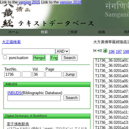
Link to the
version 2015
Link to the
version 2018
T1736_.36.0200c19
T1736_.36.0200c20
T1736_.36.0200c21
T1736_.36.0200c22
T1736_.36.0200c23
T1736_.36.0200c24
ホーム
検索
ご挨拶
組織
利
T1736_.36.0200c25
T1736_.36.0200c26
大正蔵検索
大方廣佛華嚴經隨疏演義
T1736_.36.0200c27
T1736_.36.0200c28
196
197
198
T1736_.36.0200c29
punctuation
Hangul
Eng
T1736_.36.0201a01
T1736_.36.0201a02
TextNo.
Vol.
Page
T1736_.36.0201a03
T1736_.36.0201a04
T1736_.36.0201a05
INBUDS
T1736_.36.0201a06
T1736_.36.0201a07
INBUDS
(Bibliographic Database)
T1736_.36.0201a08
Search
T1736_.36.0201a09
T1736_.36.0201a10
T1736_.36.0201a11
Digital Dictionary of Buddhism
T1736_.36.0201a12
T1736_.36.0201a13
電子佛教辭典
T1736_.36.0201a14
パスワードがない場合は「guest」でログインしてくださ