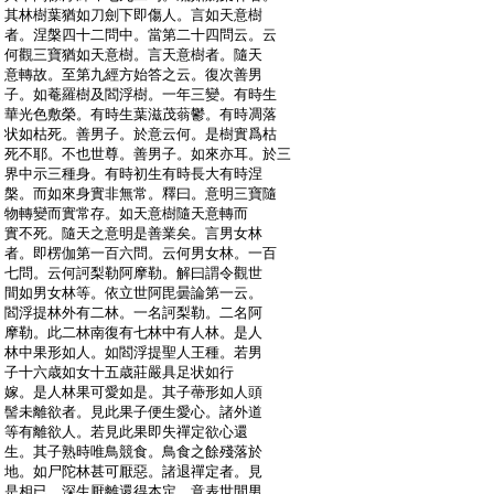
:
其林樹葉猶如刀劍下即傷人。言如天意樹
:
者。涅槃四十二問中。當第二十四問云。云
:
何觀三寶猶如天意樹。言天意樹者。隨天
:
意轉故。至第九經方始答之云。復次善男
:
子。如菴羅樹及閻浮樹。一年三變。有時生
:
華光色敷榮。有時生葉滋茂蓊鬱。有時凋落
:
状如枯死。善男子。於意云何。是樹實爲枯
:
死不耶。不也世尊。善男子。如來亦耳。於三
:
界中示三種身。有時初生有時長大有時涅
:
槃。而如來身實非無常。釋曰。意明三寶隨
:
物轉變而實常存。如天意樹隨天意轉而
:
實不死。隨天之意明是善業矣。言男女林
:
者。即楞伽第一百六問。云何男女林。一百
:
七問。云何訶梨勒阿摩勒。解曰謂令觀世
:
間如男女林等。依立世阿毘曇論第一云。
:
閻浮提林外有二林。一名訶梨勒。二名阿
:
摩勒。此二林南復有七林中有人林。是人
:
林中果形如人。如閻浮提聖人王種。若男
:
子十六歳如女十五歳莊嚴具足状如行
:
嫁。是人林果可愛如是。其子蔕形如人頭
:
髻未離欲者。見此果子便生愛心。諸外道
:
等有離欲人。若見此果即失禪定欲心還
:
生。其子熟時唯鳥競食。鳥食之餘殘落於
:
地。如尸陀林甚可厭惡。諸退禪定者。見
:
是相已。深生厭離還得本定。意表世間男