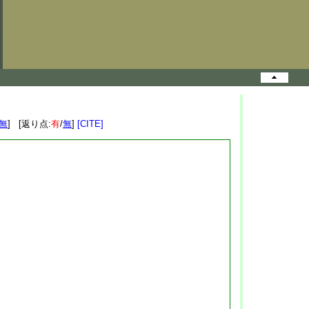
無
] [返り点:
有
/
無
]
[CITE]