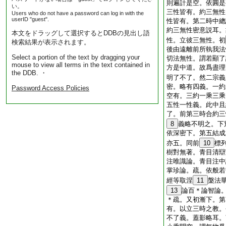
則遍計是空。依圓是
い。
三性皆有。約三無性
Users who do not have a password can log in with the
userID "guest".
性皆有。第二時中總
約三無性密意説耳。
本文をドラッグして選択するとDDBの見出し語
性。立彼三無性。初
検索結果が表示されます。
後由遠離前所執我法
Select a portion of the text by dragging your
切法無性。謂若顯了
mouse to view all terms in the text contained in
方是中道。故爲盡理
the DDB. ・
明了不了。然二宗義
密。略有四義。一約
Password Access Policies
空有。三約一乘三乘
五性一性義。此中且
了。前第三時合約三
8
義略不明之。下
依深密下。第五結成
亦五。同前
10
標
樹對無著。青目清辯
注唯識論。青目注中
掌珍論。疏。依般若
經等取涅
11
槃法
13
論百＊論智論
＊疏。又初漸下。第
有。以立三時之教。
不了義。蓋影略耳。