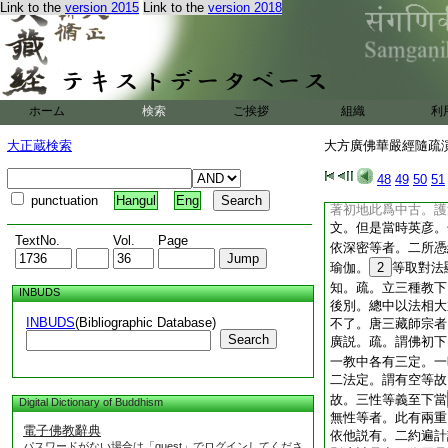
Link to the
version 2015
Link to the
version 2018
有二宗。又案西域記
師。欲從學法。師令
窮究。三藏自思本欲
我夙願。遂不學此宗
和
33
上義分齊云
天竺國三藏法師地婆
ホーム
検索
ご挨拶
組織
利
太原寺翻譯經論。躬
戒賢遠承下。第二雙
大正蔵検索
大方廣佛華嚴經隨疏演義
中文皆有五。一師資
顯所立。四彰了不了
48
49
50
51
賢中初。師資相承中
punctuation
Hangul
Eng
著初地此爲中古。護
文。但是當時英彦。
TextNo.
Vol.
Page
依深密等者。二所憑
瑜伽。
2
等取對法
知。疏。立三種教下
INBUDS
後別。總中以法相大
INBUDS
(Bibliographic Database)
不了。唐三藏師宗者
Search
廣説。疏。謂佛初下
一教中各有三定。一
二法定。謂有空等故
故。三性等義至下當
Digital Dictionary of Buddhism
無性等者。此有兩重
電子佛教辭典
依他説有。二約遍計
パスワードがない場合は「guest」でログインしてくださ