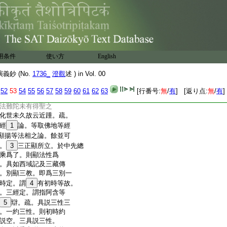
。唐三藏初遇龍樹宗
服藥求得長生。方能
求經。恐仙術不成辜
。乃學法相之宗。若藏
。法藏於文明年中。幸遇中
訶羅。唐言日照。於西
用条件
使い方
English
親問之。故有憑矣。疏。
釋所立。即爲二別。二
鈔 (No.
1736_
澄觀
述 ) in Vol. 00
相承。二所憑經論。三正
。五結成所憑。今初。戒
52
53
54
55
56
57
58
59
60
61
62
63
[行番号:
無
/
有
] [返り点:
無
/
有
]
。彌勒位極此爲上古。無
法難陀未有得聖之
化世未久故云近踵。疏。
經
1
論。等取佛地等經
顯揚等法相之論。餘並可
。
3
三正顯所立。於中先總
乘爲了。則顯法性爲
。具如西域記及三藏傳
。別顯三教。即爲三別一
時定。謂
4
有初時等故。
。三經定。謂指阿含等
5
辯。疏。具説三性三
。一約三性。則初時約
説空。三具説三性。