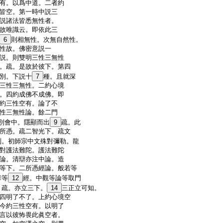
有。以爲中道。二者約
皆空。第一時中説三
説諸法皆悉無性者。
故唯識云。即依此三
6
則相無性。次無自然性。
性故。佛密意説一
説。則雙明三性三無性
。疏。是故於彼下。第四
別。下説十
7
種。且就深
三性三無性。二約心境
。四約成佛不成佛。即
約三性空有。論了不
性三無性論。餘二門
別會中。隱顯而出
9
疏。此
所憑。疏二智光下。疏文
列。初師宗中文殊對彌勒。龍
對護法難陀。護法難陀
論。清辯亦注中論。造
等下。二所憑經論。般若等
華等
12
經。中觀等論等取門
。疏。亦立三下。
14
三正立可知。
四明了不了。上約心境空
今約三性空有。以明了
言以彼怖畏此眞空者。