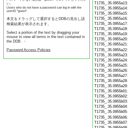
T1735_.35.0955a13
い。
Users who do not have a password can log in with the
T1735_.35.0955a14
userID "guest".
T1735_.35.0955a15
T1735_.35.0955a16
本文をドラッグして選択するとDDBの見出し語
T1735_.35.0955a17
検索結果が表示されます。
T1735_.35.0955a18
Select a portion of the text by dragging your
T1735_.35.0955a19
mouse to view all terms in the text contained in
T1735_.35.0955a20
the DDB. ・
T1735_.35.0955a21
Password Access Policies
T1735_.35.0955a22
T1735_.35.0955a23
T1735_.35.0955a24
T1735_.35.0955a25
T1735_.35.0955a26
T1735_.35.0955a27
T1735_.35.0955a28
T1735_.35.0955a29
T1735_.35.0955b01
T1735_.35.0955b02
T1735_.35.0955b03
T1735_.35.0955b04
T1735_.35.0955b05
T1735_.35.0955b06
T1735_.35.0955b07
T1735_.35.0955b08