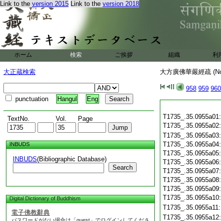
Link to the
version 2015
Link to the
version 2018
ホーム
検索
ご挨拶
組織
利
大正蔵検索
大方廣佛華嚴經疏 (N
958
959
960
punctuation
Hangul
Eng
T1735_.35.0955a01
TextNo.
Vol.
Page
T1735_.35.0955a02
T1735_.35.0955a03
T1735_.35.0955a04
INBUDS
T1735_.35.0955a05
INBUDS
(Bibliographic Database)
T1735_.35.0955a06
Search
T1735_.35.0955a07
T1735_.35.0955a08
T1735_.35.0955a09
T1735_.35.0955a10
Digital Dictionary of Buddhism
T1735_.35.0955a11
電子佛教辭典
T1735_.35.0955a12
パスワードがない場合は「guest」でログインしてくださ