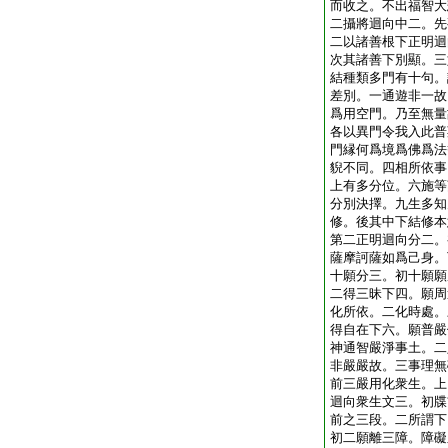
而收之。不出福智大
二攝將迴向中二。先
二以諸善根下正明迴
次其諸善下別顯。三
結種類多門有十句。
差別。一通遊非一故
爲用空門。乃至無量
各以異門令我入此普
門縁何爲境爲佛爲法
貎不同。四相所依事
上有多分位。六施等
分別決擇。九生多知
修。後其中下結修本
第二正明迴向分二。
薩摩訶薩如爲己身。
十願分三。初十願願
二得三昧下四。願周
化所依。二化時處。
得自在下六。願普嚴
神通智嚴淨事土。二
非嚴嚴故。三事理無
前三嚴用化衆生。上
迴向衆生文三。初牒
前之三段。二所謂下
初二願離三障。障礙