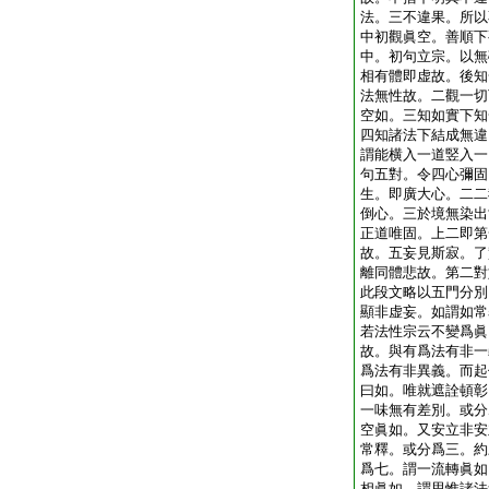
法。三不違果。所以
中初觀眞空。善順下
中。初句立宗。以無
相有體即虚故。後知
法無性故。二觀一切
空如。三知如實下知
四知諸法下結成無違
謂能横入一道竪入一
句五對。令四心彌固
生。即廣大心。二二
倒心。三於境無染出
正道唯固。上二即第
故。五妄見斯寂。了
離同體悲故。第二對
此段文略以五門分別
顯非虚妄。如謂如常
若法性宗云不變爲眞
故。與有爲法有非一
爲法有非異義。而起
曰如。唯就遮詮頓彰
一味無有差別。或分
空眞如。又安立非安
常釋。或分爲三。約
爲七。謂一流轉眞如
相眞如。謂思惟諸法