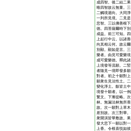
成四智。後二結二果
唯四智故云無量。三
二觸境迴向。大同淨
一列所見境。二見是
悲智。三以佛善根下
徳。四菩薩爾時下別
成益。前三可知。四
上起行中云。以諸善
向其相云何。故云爾
別顯。顯如是言。三
樂者。由見可愛樂境
成可愛樂徳。釋此諸
上境發等流願。二竪
者隨見一境即發多願
對者。初之十願對上
願衆生見法性土。二
變化淨土。餘皆土中
境發十願者。以一例
繁文。下漸從略。次
林。無漏法林無所畏
故。次一願對上草木
差別故。次三對華。
衆開演皆華敷故。果
發大悲下一願以對一
上香。令根喜悦如彼