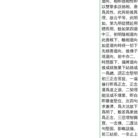
迴向。相即徳相性即
以雙擧多説徳相。唐
爲其性。此與前後異
理。故云平等。此明
如。第九明從體起用
體而用。餘如第四迴
中三。初明隨相迴向
此善根下。離相迴向
如是迴向時得一切下
先積善迴向。後佛子
境迴向。前中亦二。
時慧眼下。攝將迴向
後成就無量下結徳成
一爲總。謂正念堅明
初三正念菩提。一遠
修行即爲正念。正念
運爲道之源。二契理
能沮成不壞業。即自
即勝進堅住。次四句
求兼濟。爲大法故下
爲明了。般若爲衆徳
爲正念。三悲増智圓
寶。一念佛。二護法
句堅固。影略該攝。
前三結前。一非止上