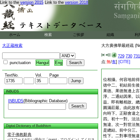
Link to the
version 2015
Link to the
version 2018
ホーム
検索
ご挨拶
組織
利
大正蔵検索
大方廣佛華嚴經疏 (N
729
730
731
点:
無
/
有
]
[CITE]
punctuation
Hangul
Eng
TextNo.
Vol.
Page
位相攝。何容地前得
徳中二。初結前生後
果徳。果徳無邊上言
INBUDS
淨。二通結因果。以
INBUDS
(Bibliographic Database)
益。即有離相故。總
Search
圓滿莊嚴。由此故有
向時下。正顯會違之
四。初十一對。法法
無違。次一對世法無
Digital Dictionary of Buddhism
是總結。前中分三。
電子佛教辭典
性下。二對事理無違
パスワードがない場合は「guest」でログインしてくださ