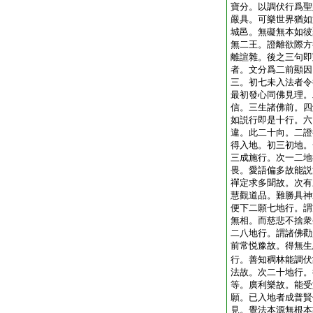
寶分。以調伏行爲聖
嚴具。可樂世界猶如
城邑。無礙無本如彼
無二王。證離欲際方
離諠雜。後之三句即
者。文分爲二前顯因
三。初七未入法者令
最初發心同佛見理。
信。三生諸佛前。四
如説行即是十行。六
違。此二十向。二證
得入地。初三初地。
三成施行。次一二地
畏。愛語偏多故能説
禪定求多聞故。次有
慧觀道品。難勝具神
便下二願七地行。謂
無相。而慈悲不捨衆
二八地行。謂諸佛勸
前常悦豫故。得無生
行。善知稠林能調伏
法故。次二十地行。
等。廣利樂故。能受
願。已入地者成普賢
見。覺法本源無根本