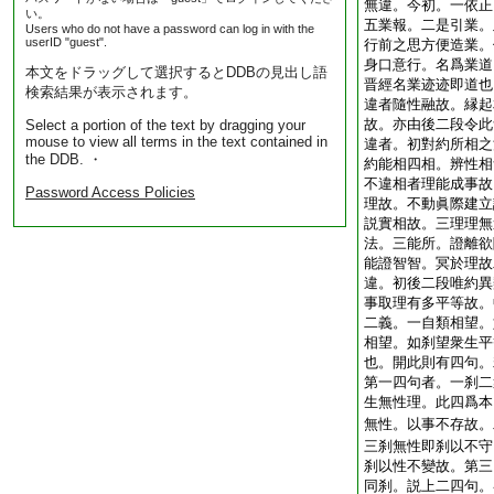
無違。今初。一依正
い。
五業報。二是引業。
Users who do not have a password can log in with the
userID "guest".
行前之思方便造業。
身口意行。名爲業道
本文をドラッグして選択するとDDBの見出し語
晋經名業迹迹即道也
検索結果が表示されます。
違者隨性融故。縁起
故。亦由後二段令此
Select a portion of the text by dragging your
mouse to view all terms in the text contained in
違者。初對約所相之
the DDB. ・
約能相四相。辨性相
不違相者理能成事故
Password Access Policies
理故。不動眞際建立
説實相故。三理理無
法。三能所。證離欲
能證智智。冥於理故
違。初後二段唯約異
事取理有多平等故。
二義。一自類相望。
相望。如刹望衆生平
也。開此則有四句。
第一四句者。一刹二
生無性理。此四爲本
無性。以事不存故。
三刹無性即刹以不守
刹以性不變故。第三
同刹。説上二四句。