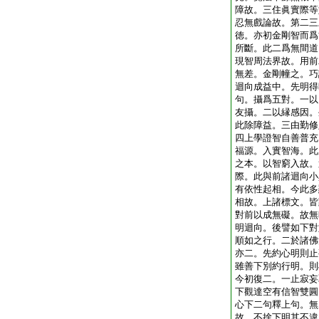
障故。三住眞實際等
忍無戲論故。第二三
徳。亦初金剛智而爲
所斷。此二爲無間道
現智周法界故。用前
無差。金剛幢之。巧
迴向成益中。先明得
句。攝爲五對。一以
友攝。二以縁感因。
此除障益。三由勤修
四上學證智自善普充
福源。入實智海。此
之本。以智窮入故。
際。此與前諸迴向小
有依性起相。今此多
相故。上諸標文。皆
對前以成無礙。故無
明迴向。後譬如下對
順如之行。二於諸佛
亦二。先約心明則止
雖善下別約行明。則
今初復二。一止寂妄
下觀達空有信智雙圓
心下二句釋上句。無
故。不捨下明其不違