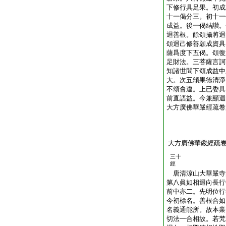
下修行具足果。初成
十一偈分三。初十一
成益。後一偈結讃。
迴善根。餘頌攝將迴
頌迴己修善願成資具
薩爲度下五偈。頌復
足財法。三菩薩言詞
知諸世間下頌成益中
大。次五頌果徳清淨
不頌會違。上已委具
前直語益。今兼顯迴
大方廣佛華嚴經疏卷
大方廣佛華嚴經疏
三十
經
唐清涼山大華嚴
第八眞如相迴向長行
前中亦二。先明位行
今初標名。善根合如
名義通能所。故本業
切法一合相故。若梵