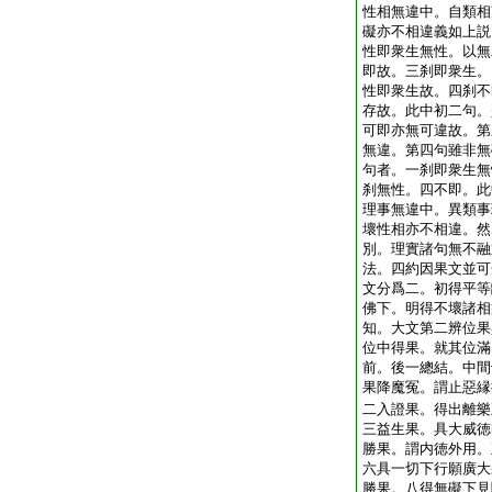
性相無違中。自類相
礙亦不相違義如上説
性即衆生無性。以無
即故。三刹即衆生。
性即衆生故。四刹不
存故。此中初二句。
可即亦無可違故。第
無違。第四句雖非無
句者。一刹即衆生無
刹無性。四不即。此
理事無違中。異類事
壞性相亦不相違。然
別。理實諸句無不融
法。四約因果文並可
文分爲二。初得平等
佛下。明得不壞諸相
知。大文第二辨位果
位中得果。就其位滿
前。後一總結。中間
果降魔冤。謂止惡縁
二入證果。得出離樂
三益生果。具大威徳
勝果。謂内徳外用。
六具一切下行願廣大
勝果。八得無礙下見