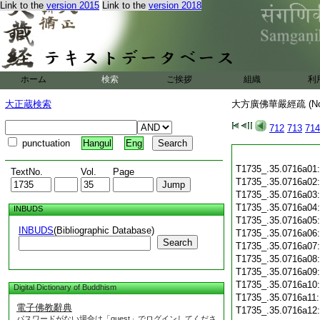
Link to the
version 2015
Link to the
version 2018
ホーム
検索
ご挨拶
組織
利
大正蔵検索
大方廣佛華嚴經疏 (N
712
713
714
punctuation
Hangul
Eng
T1735_.35.0716a01
TextNo.
Vol.
Page
T1735_.35.0716a02
T1735_.35.0716a03
T1735_.35.0716a04
INBUDS
T1735_.35.0716a05
INBUDS
(Bibliographic Database)
T1735_.35.0716a06
Search
T1735_.35.0716a07
T1735_.35.0716a08
T1735_.35.0716a09
T1735_.35.0716a10
Digital Dictionary of Buddhism
T1735_.35.0716a11
電子佛教辭典
T1735_.35.0716a12
パスワードがない場合は「guest」でログインしてくださ