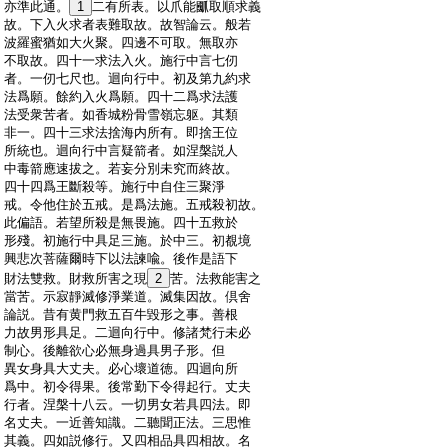
:
亦準此通。
1
二有所表。以爪能爴取順求義
:
故。下入火求者表難取故。故智論云。般若
:
波羅蜜猶如大火聚。四邊不可取。無取亦
:
不取故。四十一求法入火。施行中言七仞
:
者。一仞七尺也。迴向行中。初及第九約求
:
法爲願。餘約入火爲願。四十二爲求法護
:
法受衆苦者。如香城粉骨雪嶺忘躯。其類
:
非一。四十三求法捨海内所有。即捨王位
:
所統也。迴向行中言疑箭者。如涅槃説人
:
中毒箭應速拔之。若妄分別未究而終故。
:
四十四爲王斷殺等。施行中自住三聚淨
:
戒。令他住於五戒。是爲法施。五戒殺初故。
:
此偏語。若望所殺是無畏施。四十五救於
:
形殘。初施行中具足三施。於中三。初覩境
:
興悲次菩薩爾時下以法諫喩。後作是語下
:
財法雙救。財救所害之現
2
苦。法救能害之
:
當苦。示寂靜滅修淨業道。滅集因故。倶舍
:
論説。昔有黄門救五百牛毀形之事。善根
:
力故男形具足。二迴向行中。修諸梵行未必
:
制心。後離欲心必無身過具男子形。但
:
異女身具大丈夫。必心壞道徳。四迴向所
:
爲中。初令得果。後常勤下令得起行。丈夫
:
行者。涅槃十八云。一切男女若具四法。即
:
名丈夫。一近善知識。二聽聞正法。三思惟
:
其義。四如説修行。又四相品具四相故。名