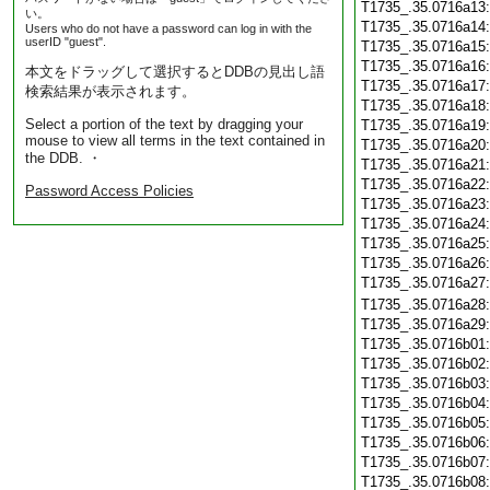
T1735_.35.0716a13
い。
T1735_.35.0716a14
Users who do not have a password can log in with the
userID "guest".
T1735_.35.0716a15
T1735_.35.0716a16
本文をドラッグして選択するとDDBの見出し語
T1735_.35.0716a17
検索結果が表示されます。
T1735_.35.0716a18
Select a portion of the text by dragging your
T1735_.35.0716a19
mouse to view all terms in the text contained in
T1735_.35.0716a20
the DDB. ・
T1735_.35.0716a21
T1735_.35.0716a22
Password Access Policies
T1735_.35.0716a23
T1735_.35.0716a24
T1735_.35.0716a25
T1735_.35.0716a26
T1735_.35.0716a27
T1735_.35.0716a28
T1735_.35.0716a29
T1735_.35.0716b01
T1735_.35.0716b02
T1735_.35.0716b03
T1735_.35.0716b04
T1735_.35.0716b05
T1735_.35.0716b06
T1735_.35.0716b07
T1735_.35.0716b08