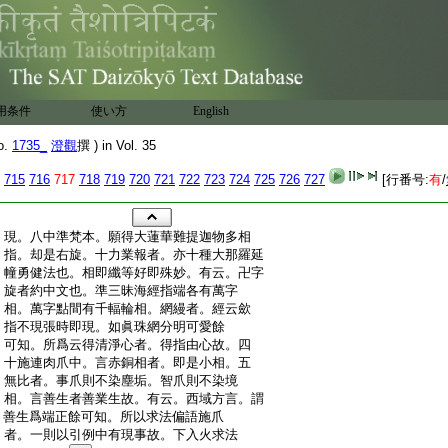
用条件
使い方
English
o.
1735_
澄觀
撰 ) in Vol. 35
715
716
717
718
719
720
721
722
723
724
725
726
727
[行番号:
有
/
:
現。八中準梵本。願得大蓮華難提迦物多相
:
指。却是右旋。十力業報者。亦十種大那羅延
:
幢勇健法也。相即纖等好即殊妙。有云。卍字
:
旋者約中文也。準三昧海經指端各有萬字
:
相。萬字點間有千輻輪相。網縵者。經云歛
:
指不現張時即現。如眞珠網分明可愛餘
:
可知。所爲云得清淨心者。得指由心故。四
:
十施連肉爪中。言赤銅相者。即是小相。五
:
無比者。事爪則不染塵垢。智爪則不染境
:
相。言善生者善業生故。有云。西域方言。謂
:
善生爲端正餘可知。所以求法偏語施爪
:
者。一則以引例中有現事故。下入火求法