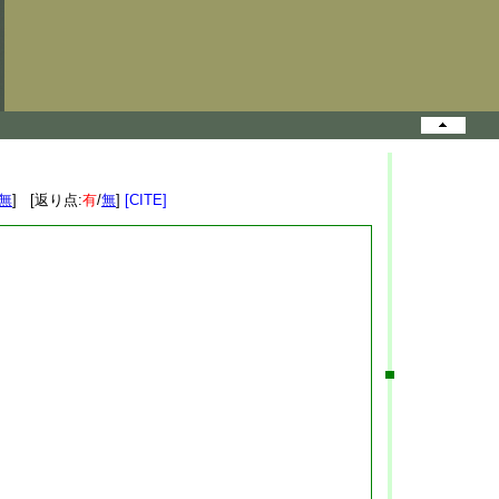
無
] [返り点:
有
/
無
]
[CITE]