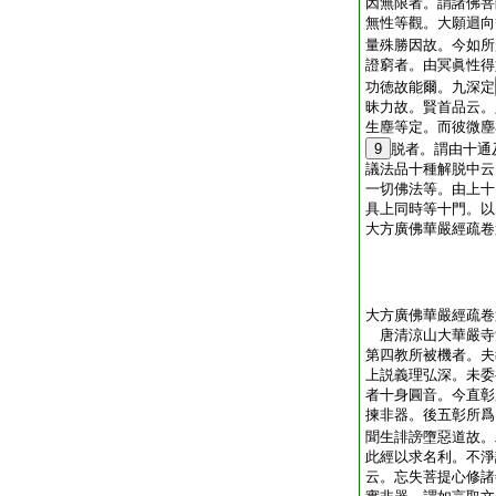
因無限者。謂諸佛菩
無性等觀。大願迴向
量殊勝因故。今如所
證窮者。由冥眞性得
功徳故能爾。九深定
昧力故。賢首品云。
生塵等定。而彼微塵
9
脱者。謂由十通
議法品十種解脱中云
一切佛法等。由上十
具上同時等十門。以
大方廣佛華嚴經疏卷
大方廣佛華嚴經疏卷
唐清涼山大華嚴
第四教所被機者。夫
上説義理弘深。未委
者十身圓音。今直彰
揀非器。後五彰所爲
聞生誹謗墮惡道故。
此經以求名利。不淨
云。忘失菩提心修諸