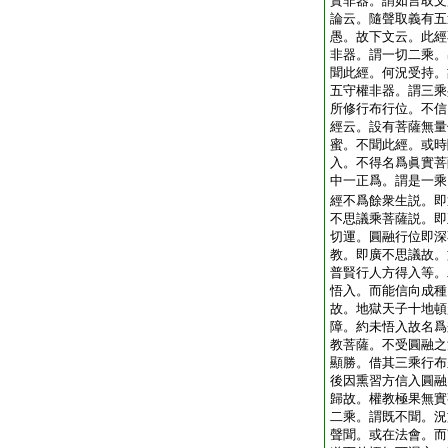
實非器。謂如言取文
論云。隨聲取義有五
愚。故下文云。此經
非器。謂一切二乘。
聞此經。何況受持。
五守權非器。謂三乘
所修行布行位。不信
經云。設有菩薩無量
蜜。不聞此經。或時
入。不得名爲眞實菩
中一正爲。謂是一乘
經不爲餘衆生説。即
不思議乘菩薩説。即
切運。圓融行位即深
教。即廣不思議故。
普賢行人方得入等。
悟入。而能信向成種
故。地獄天子十地頓
障。約未悟入故名爲
教菩薩。不受圓融之
顯勝。借其三乘行布
後因熏習方信入圓融
歸故。權教極果無實
二乘。謂既不聞。況
聲聞。或在法會。而