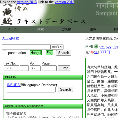
Link to the
version 2015
Link to the
version 2018
ホーム
検索
ご挨拶
組織
利
大正蔵検索
大方廣佛華嚴經疏 (N
521
522
523
点:
有
/
無
]
[CITE]
punctuation
Hangul
Eng
TextNo.
Vol.
Page
有六句準前應知。此
體門中辯義理竟。十
九門總合爲一大縁起
INBUDS
足也。由住一遍應故
INBUDS
(Bibliographic Database)
就體就用故。有相即
Search
具微細門。異體相即
入爲顯。令就體相即
又由異門即入爲顯。
顯異隱亦然。又由異
Digital Dictionary of Buddhism
具帝網門。由此大縁
電子佛教辭典
託事顯法門。顯於時
パスワードがない場合は「guest」でログインしてくださ