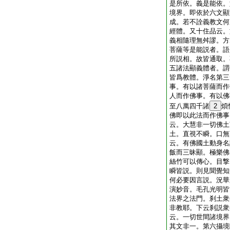
是所依。義是能依。
境界。即依於六文顯
成。若不詮義教文何
經體。又十住品云。
義相隨理無舛謬。方
菩薩等是能説者。語
所説相。故皆通取。
五諸法顯義體者。謂
皆爲教體。淨名第三
事。有以諸菩薩而作
人而作佛事。有以佛
至八萬四千諸
2
煩
佛即以此法而作佛事
云。大慧非一切佛土
土。直視不瞬。口無
云。有佛國土動身名
飯而三昧顯。極樂佛
絲竹可以傳心。目撃
瞬皆説。則見聞覺知
何必要因言説。況華
演妙音。毛孔光明皆
法界之法門。刹土衆
非教耶。下云刹説衆
云。一切世間諸境界
其文非一。第六攝境