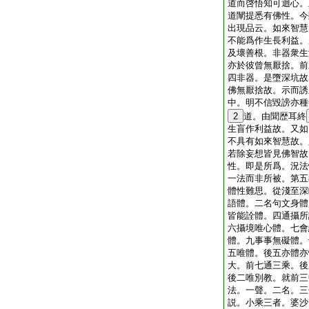
道而啓悟知可迴心。
道闡提悉有佛性。今
出現品云。如來智慧
不能爲作生長利益。
及壞善根。非器衆生
亦於彼曾無厭捨。前
四非器。是墮深坑故
佛無厭捨故。示而誘
中。明不信毀謗亦種
2
道。由聞歴耳終
生盲作利益故。又如
不具有如來智慧故。
若除妄想皆見佛智故
性。即是所爲。況法
一法而非所被。第五
體性難思。從淺至深
語體。二名句文身體
皆能詮體。四通攝所
六攝境唯心體。七會
體。九事事無礙體。
五唯體。後五亦體亦
大。前七通三乘。後
後二唯別教。就前三
法。一聲。二名。三
説。小乘三者。婆沙