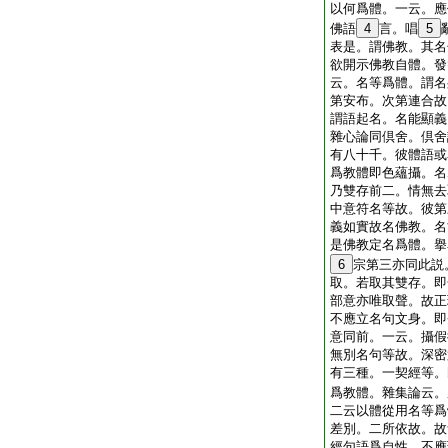
以何爲體。一云。應
佛語
4
言。唱
5
表是。謂佛教。其名
欲開示佛教自體。發
云。名等爲體。謂名
第安布。次第連合故
謂語起名。名能顯義
雜心論同倶舍。倶舍
有八十千。彼體語或
爲教體即色蘊攝。名
乃雙存前二。情無去
中意符名等故。彼第
義如實故名佛教。名
是佛教定名爲體。擧
6
宗第三亦同此説
取。若取其雙存。即
部意亦唯取聲。故正
不應立名句文身。即
意同前。一云。攝假
無別名句等故。深密
有三種。一契經等。
爲教體。雜集論云。
二云以體從用名等爲
差別。二所依故。故
經句語爲自性。不應