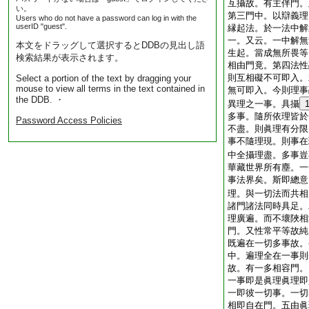
互攝故。有主伴門。
い。
第三門中。以辯義理
Users who do not have a password can log in with the
userID "guest".
縁起法。於一法中解
一。又云。一中解無
本文をドラッグして選択するとDDBの見出し語
生起。當成無所畏等
検索結果が表示されます。
相由門竟。第四法性
則互相礙不可即入。
Select a portion of the text by dragging your
mouse to view all terms in the text contained in
無可即入。今則理事
the DDB. ・
異理之一事。具攝
多事。隨所依理皆於
Password Access Policies
不盡。則眞理有分限
事不隨理現。則事在
中全攝理盡。多事豈
華藏世界所有塵。一
事法界矣。斯即總意
理。與一切法而共相
諸門諸法同時具足。
理廣遍。而不壞陜相
門。又性常平等故純
既遍在一切多事故。
中。遍理全在一事則
故。有一多相容門。
一事即是眞理眞理即
一即彼一切事。一切
相即自在門。五由眞