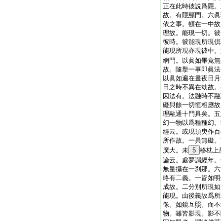
正在此時彼説爲隱。
故。有隱顯門。六眞
依之事。頓在一中故
理故。能現一切。彼
彼時。彼能現所現倶
能現所現亦現彼中。
網門。以眞如畢竟無
故。隨擧一事即眞法
以眞如遍在晝夜日月
日之時不異在劫故。
因法有。法融時不融
礙與餘一切恒相應故
理融通十門具矣。五
幻一物以爲種種幻。
經云。或現須臾作百
所作故。一異無礙。
廣大。未
5
移枕上
論云。處夢謂經年。
無量攝在一刹那。六
略有二義。一皆如明
成故。二分別所現如
能現。由後義故爲所
像。如鏡互照。而不
物。雖皆影現。影不