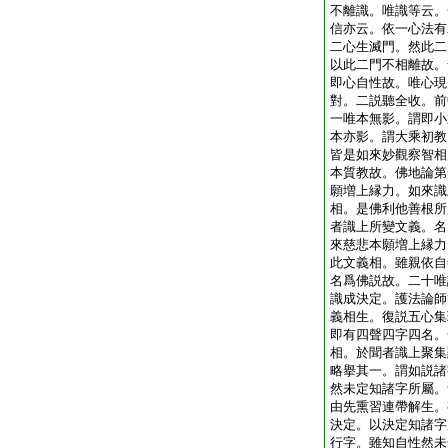
不離識。唯識等云。
信亦云。依一心法有
二心生滅門。然此二
以此二門不相離故。
即心自性故。唯心現
對。二説聽全收。前
一唯本無影。謂即小
本亦影。謂大乘初教
皆是如來妙觀察智相
本質教故。佛地論第
願増上縁力。如來識
相。是佛利他善根所
者識上所變文義。名
來慈悲本願増上縁力
此文義相。雖親依自
名爲佛説故。二十唯
識成決定。護法論師
義相生。復説五心集
即有四聲四字四名。
相。於聞者識上聚集
略擧其一。謂如説諸
然未定知諸字所屬。
由先熏習連帶解生。
決定。以決定知諸字
行字。雖知自性然未