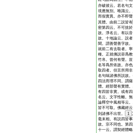
亦破彼云。若名句文
境應無別。唯識云。
而假實異。亦不即聲
其體。由前二説皆有
密第四云。不可捨於
故。淨名云。有以音
故。十地論云。説者
聞。謂善聲善字故。
就前二有去取者。寧
種。正就佛説容爲教
竹帛。曾何有聲。豈
名等爲所依故。亦色
取四者。但言所用非
名句味諸佛所説故。
四法而理不同。謂薩
體。經部聲有實體。
有四皆非實。或有四
名云。文字性離。無
論釋空中風相等云。
皆不可取。佛藏經云
則諸佛不出世。
1
毫末相。有説四皆事
故。宗不同也。第四
十一云。謂契經體略