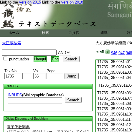
Link to the
version 2015
Link to the
version 2018
T1735_.35.0950c19
T1735_.35.0950c20
T1735_.35.0950c21
T1735_.35.0950c22
T1735_.35.0950c23
T1735_.35.0950c24
ホーム
検索
ご挨拶
組織
利
T1735_.35.0950c25
T1735_.35.0950c26
大正蔵検索
大方廣佛華嚴經疏 (N
T1735_.35.0950c27
T1735_.35.0950c28
946
947
948
T1735_.35.0950c29
punctuation
Hangul
Eng
T1735_.35.0951a01
T1735_.35.0951a02
TextNo.
Vol.
Page
T1735_.35.0951a03
T1735_.35.0951a04
T1735_.35.0951a05
INBUDS
T1735_.35.0951a06
INBUDS
(Bibliographic Database)
T1735_.35.0951a07
Search
T1735_.35.0951a08
T1735_.35.0951a09
T1735_.35.0951a10
Digital Dictionary of Buddhism
T1735_.35.0951a11
T1735_.35.0951a12
電子佛教辭典
T1735_.35.0951a13
パスワードがない場合は「guest」でログインしてくださ