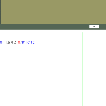
無
] [返り点:
無
/
有
]
[CITE]