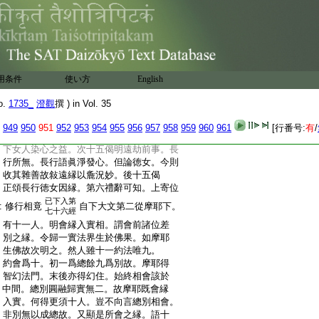
:
中亦二。先總顯深廣。謂所以不知者。以稱
:
事理之無邊等諸佛之境界故。斯則等覺菩
:
薩解脱。十地不知故名普賢解脱。後佛子我
:
於佛刹下。別顯深廣難知之相。謂一毛即不
:
可窮。況多毛多身廣大之用。以是無盡無
:
邊之法門故。於中五。一毛中見器世間。二
用条件
使い方
English
:
見智正覺世間。三見衆生世間。四見菩薩
:
修行。五佛子我於下總結不窮深廣。第五
o.
1735_
澄觀
撰 ) in Vol. 35
:
指示後友分二。先指後位。如後當釋。後
:
頌前法臨行再述故。三十一偈分三。初
949
950
951
952
953
954
955
956
957
958
959
960
961
[行番号:
有
/
:
一總顯菩薩益生。超頌前見者不空。生
:
下女人染心之益。次十五偈明遠劫前事。長
:
行所無。長行語眞淨發心。但論徳女。今則
:
收其雜善故敍遠縁以麁況妙。後十五偈
:
正頌長行徳女因縁。第六禮辭可知。上寄位
已下入第
:
修行相竟
自下大文第二從摩耶下。
七十六經
:
有十一人。明會縁入實相。謂會前諸位差
:
別之縁。令歸一實法界生於佛果。如摩耶
:
生佛故次明之。然人雖十一約法唯九。
:
約會爲十。初一爲總餘九爲別故。摩耶得
:
智幻法門。末後亦得幻住。始終相會該於
:
中間。總別圓融歸實無二。故摩耶既會縁
:
入實。何得更須十人。豈不向言總別相會。
:
非別無以成總故。又顯是所會之縁。語十