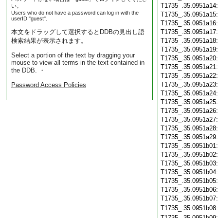
T1735_.35.0951a14
い。
Users who do not have a password can log in with the
T1735_.35.0951a15
userID "guest".
T1735_.35.0951a16
本文をドラッグして選択するとDDBの見出し語
T1735_.35.0951a17
検索結果が表示されます。
T1735_.35.0951a18
T1735_.35.0951a19
Select a portion of the text by dragging your
T1735_.35.0951a20
mouse to view all terms in the text contained in
T1735_.35.0951a21
the DDB. ・
T1735_.35.0951a22
T1735_.35.0951a23
Password Access Policies
T1735_.35.0951a24
T1735_.35.0951a25
T1735_.35.0951a26
T1735_.35.0951a27
T1735_.35.0951a28
T1735_.35.0951a29
T1735_.35.0951b01
T1735_.35.0951b02
T1735_.35.0951b03
T1735_.35.0951b04
T1735_.35.0951b05
T1735_.35.0951b06
T1735_.35.0951b07
T1735_.35.0951b08
T1735_.35.0951b09