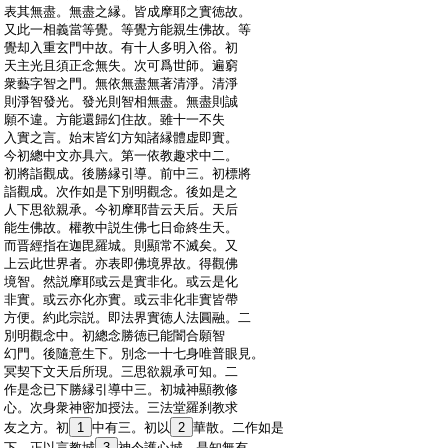
:
表其無盡。無盡之縁。皆成摩耶之實徳故。
:
又此一相義當等覺。等覺方能親生佛故。等
:
覺却入重玄門中故。有十人多明入俗。初
:
天主光且須正念無失。次可爲世師。遍窮
:
衆藝字智之門。無依無盡無著清淨。清淨
:
則淨智發光。發光則智相無盡。無盡則誠
:
願不違。方能還歸幻住故。雖十一不失
:
入實之言。始末皆幻方知諸縁體虚即實。
:
今初總中文亦具六。第一依教趣求中二。
:
初將詣觀成。後勝縁引導。前中三。初標將
:
詣觀成。次作如是下別明觀念。後如是之
:
人下思欲親承。今初摩耶昔云天后。天后
:
能生佛故。權教中説生佛七日命終生天。
:
而晋經指在迦毘羅城。則顯常不滅矣。又
:
上云此世界者。亦表即佛境界故。得觀佛
:
境智。然説摩耶或云是實非化。或云是化
:
非實。或云亦化亦實。或云非化非實皆帶
:
方便。約此宗説。即法界實徳人法圓融。二
:
別明觀念中。初總念勝徳已能闇合願智
:
幻門。後隨意生下。別念一十七身唯普眼見。
:
冥契下文天后所現。三思欲親承可知。二
:
作是念已下勝縁引導中三。初城神顯教修
:
心。次身衆神密加授法。三法堂羅刹教求
:
友之方。初
1
中有三。初以
2
華散。二作如是
:
下。正以言教城
3
神令護心城。是知無有