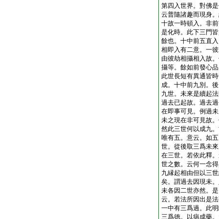
第四入世界。對佛是
云普隨諸趣而現身。
十故一時頓入。非前
是化時。此下三門皆
餘也。十中前五直入
相即入有二意。一彼
由彼劫相攝相入故。
攝等。餘如前發心品
此世長短有異通皆時
成。十中前九別。後
九世。未來是續起法
過去已起故。過去過
在即事可見。例過未
未之現在非可見故。
然此三世何以成九。
唯有五。意云。如五
世。從後取三爲未來
在三世。若依此釋。
世之數。云何一念得
九縁起相由但以三世
矣。謂過去因現未。
未各因二世亦然。是
云。若法所因出是法
一中有三爲過。此明
三爲徳。以病成藥。