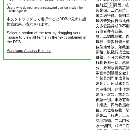
い。
位前五
2
爲因。後
Users who do not have a password can log in with the
皆是因。二約細辨。
userID "guest".
末皆結得佛。是則二
本文をドラッグして選択するとDDBの見出し語
屬因普賢位行示成佛
検索結果が表示されます。
文多云雖得成佛不斷
行位者亦有四義。一
Select a portion of the text by dragging your
故。二總屬位收。以
mouse to view all terms in the text contained in
屬行。普賢行體不依
the DDB. ・
位位通修故。如此無
Password Access Policies
顯後二以攬行成位位
併擧。不分六番意在
行相必遍一切。然恒
分。必遍故普義該攝
常普常別縷縷交徹非
即普是別即別成普皆
別具足。何以獨名普
而不能別。亦非作別
別而不壞普。故名普
但語一別。未必有普
中縷故。四統收攝者
位。六位各各收一切
爲萬二千行也。上云
諸地功徳。二以門收
收一切門。即成二百