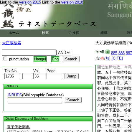
Link to the
version 2015
Link to the
version 2018
該六位故。故度世經
菩薩行。從始至終令
於信等。既云從始至
知決是六位之行。此
者。意取位中之行不
若剋定約位。何殊差
ホーム
検索
ご挨拶
組織
利
本業經等。判於六位
爲首。謂三賢十聖等
大正蔵検索
大方廣佛華嚴經疏 (N
等覺而取信耶。此有
於位。取位成説。今
885
886
887
行正居行始。等覺之
点:
有
/
無
]
[CITE]
punctuation
Hangul
Eng
前十地勝進。或攝屬
開位無垢地故。今爲
TextNo.
Vol.
Page
故。五十一句唯後四
若爾此中依言依菩提
耶。此難尤非。第二
INBUDS
心住耶。十信之初豈
菩薩發意求菩提。非
INBUDS
(Bibliographic Database)
是發心所依。不究斯
Search
六爾時普賢菩薩告下
二佛子下正答。答前
顯無盡。成其二千。
Digital Dictionary of Buddhism
興二百問瓶瀉二千酬
門。一約因果。二分
電子佛教辭典
收。五辨行相。前問
パスワードがない場合は「guest」でログインしてくださ