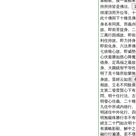
重顯教。後一重顯果
持所持皆是佛法。
得灌頂而升位等。十
此十佛與下十種見佛
身名有同異。而義亦
故。即前菩提身。二
三萬行因感故。即前
利住持故。即力持身
即前化身。六法界佛
七依唯心故。即威勢
心伏最勝如慈心降魔
徳身。定爲福之最故
身。大圓鏡智平等性
明了見十隨所欲樂無
身故。晋經云如意
相故。立名不同餘廣
文第二發普賢心下有
問。明十住行法。古
明發心住義。二十種
九住中所成内徳行。
明諸住中外化行。四
明無礙殊勝行非不有
經文二十門如次明十
有廣略影顯。解中之
融行行遍通。若不壞