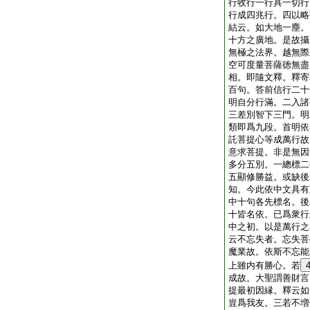
行收行一行具一切行
行成四兆行。四以略
結云。如大地一塵。
十方之廣地。是故攝
無極之法界。越無際
空可度量菩薩徳無盡
相。即隨文釋。釋寄
百句。答前信行二十
明自分行滿。二入諸
三差別智下三門。明
類即爲九段。首明依
託菩提心等成萬行故
意求菩提。非是無因
多分五別。一總標二
五顯修勝益。或缺後
知。今此依中文具有
中十句各先標名。後
十皆名依。已爲衆行
中之初。以是萬行之
云不忘失者。忘失菩
魔業故。依斯不忘能
上雖内有勝心。若
成故。大聖謂善財言
提最初因縁。釋云如
豈爲我友。三若不増