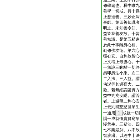
修學處也。釋中唯九
善學一切戒。具十爲
止惡進善。三妙止深
事師。第四善知識者
明之。未知善令知。
益皆我善友故。十皆
善知識。是第五精進
於此十事離身心相。
勤修佛功徳。第六心
獲心安。自利故智心
上文増上最勝心。十
一無諍三昧離一切諍
愚即愚法小乘。次二
二入法。三入益。謂
佛説等其過彌大。二
微。若無細謗證實方
益中究竟安隱。謂菩
者。上通明二利心安
上云則能慈愍度衆生
十通用
1
成就一切
謂一成就慳貪貧窮衆
慢衆生。三疑法。四
七不樂嚴刹。八不欣
智狡猾。以經中十法