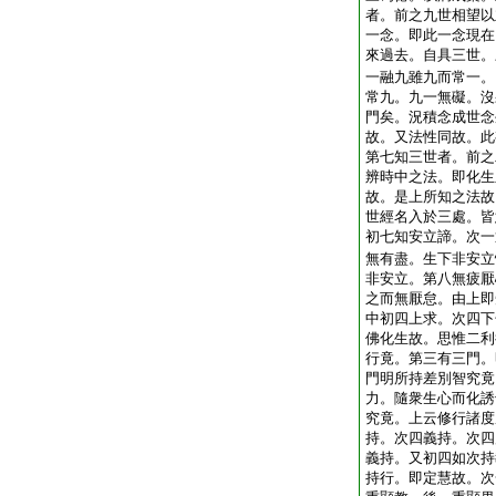
者。前之九世相望以
一念。即此一念現在
來過去。自具三世。
一融九雖九而常一。
常九。九一無礙。沒
門矣。況積念成世念
故。又法性同故。此
第七知三世者。前之
辨時中之法。即化生
故。是上所知之法故
世經名入於三處。皆
初七知安立諦。次一
無有盡。生下非安立
非安立。第八無疲厭
之而無厭怠。由上即
中初四上求。次四下
佛化生故。思惟二利
行竟。第三有三門。
門明所持差別智究竟
力。隨衆生心而化誘
究竟。上云修行諸度
持。次四義持。次四
義持。又初四如次持
持行。即定慧故。次