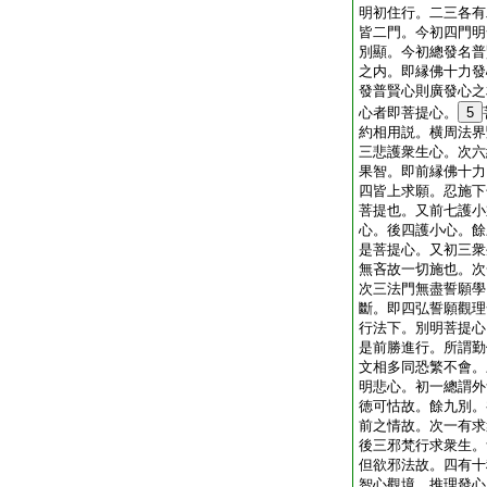
明初住行。二三各有
皆二門。今初四門明
別顯。今初總發名普
之内。即縁佛十力發
發普賢心則廣發心之
心者即菩提心。
5
約相用説。横周法界
三悲護衆生心。次六
果智。即前縁佛十力
四皆上求願。忍施下
菩提也。又前七護小
心。後四護小心。餘
是菩提心。又初三衆
無吝故一切施也。次
次三法門無盡誓願學
斷。即四弘誓願觀理
行法下。別明菩提心
是前勝進行。所謂勤
文相多同恐繁不會。
明悲心。初一總謂外
徳可怙故。餘九別。
前之情故。次一有求
後三邪梵行求衆生。
但欲邪法故。四有十
智心觀境。推理發心