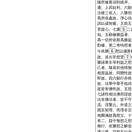
隨所修善須到彼岸。
通。上四自利。六願
法後三依人。八勝侶
爲所依處故。淨心供
訓以成智嚴。又前五
菩提心。七廣
5
二
知。五顯修勝益者。
爲一切所依斯爲勝益
勸修。第二奇特想者
今依勝
6
想以攝善
故。並出常想受
7
樂諸衆生等利益之想
己者。隨喜於他情無
相資益故。同體性故
即故。四六願行亦然
故。法華中擧手低頭
提皆有佛性故。五思
七諸性相法佛所證故
法非佛法者。皆不可
流。涅槃云。外道之
因言契理。而理非言
他圓滿故爲慈父。十
有二。益中無想之想
種行。依勝想之解造
通三業。空想不行亦