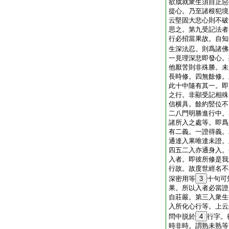
欲成就衆生須自止惡
提心。乃至諸根犯境
云堅固大悲心則不破
思之。第九受記法者
行必招當果故。自知
生深法忍。則爲諸佛
一見理深悲即發心。
他厭苦則非殊勝。未
長時修。四無餘修。
此十中隨有其一。即
之行。非顯受記相殊
信横具。餘約竪位不
二八門明勝進行中。
諸所入之處等。即爲
有二義。一證得義。
通達入果唯達未證。
四五二入亦通身入。
入者。即彼所修是我
行故。故度世經名不
深密用等
3
十句可
果。所以入者必當證
自莊嚴。第三入衆生
入所化心行等。上云
問中脱於
4
行字。
時非時。謂熟未熟等