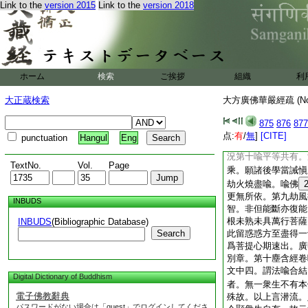
Link to the
version 2015
Link to the
version 2018
故。四一佛子合揀非
位。一墮難出故喩深
斷故。如彼地獄。邪
於水。不容善根又闕
收言無厭捨者。上據
怖直進一乘故。除二
ホーム
検索
ご挨拶
組織
利
久當成故不厭捨。是
必有。故涅槃云。一
大正蔵検索
大方廣佛華嚴經疏 (N
佛性。若能發心非闡
聲聞法。餘諸聲聞衆
875
876
877
根善安住者。常住大
点:
有
/
無
]
[CITE]
punctuation
Hangul
Eng
證無佛性及定性義。
況第十喩平等共有。
TextNo.
Vol.
Page
乘。願諸後學當誡愼
劫火燒盡喩。喩佛
更無所依。第九劫風
INBUDS
智。非但能斷亦復能
根未熟未具萬行菩薩
INBUDS
(Bibliographic Database)
Search
此留惑惑方至盡得一
爲菩提心期速出。廣
別章。第十塵含經卷
文中四。謂法喩合結
Digital Dictionary of Buddhism
者。無一衆生不有本
電子佛教辭典
殊故。以上言潜流。
パスワードがない場合は「guest」でログインしてくださ