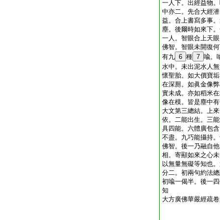
一人下。出經益物。
中亦二。先合大經潜
益。合上書寫多事。
塵。後爾時如來下。
一人。智眼合上天眼
佛智。智眼未開復何
有九
6
種
7
喩。
水中。未出泥水人無
懷聖胎。如大價寶垢
在深厠。如眞金像弊
實未成。亦如稻米在
像在模。皆是塵中有
大文第三總結。上來
依。二能出生。三能
具四能。六體廣包含
不盡。九巧能攝持。
佛智。後一乃融自他
相。寄顯如來之心未
以無量無礙等知也。
分二。初兩句約法總
初喩一偈半。後一四
知
大方廣佛華嚴經疏卷