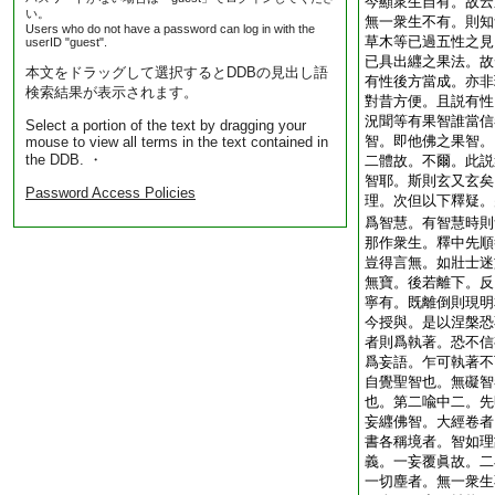
今顯衆生自有。故云
い。
無一衆生不有。則知
Users who do not have a password can log in with the
草木等已過五性之見
userID "guest".
已具出纒之果法。故
本文をドラッグして選択するとDDBの見出し語
有性後方當成。亦非
検索結果が表示されます。
對昔方便。且説有性
況聞等有果智誰當信
Select a portion of the text by dragging your
智。即他佛之果智。
mouse to view all terms in the text contained in
the DDB. ・
二體故。不爾。此説
智耶。斯則玄又玄矣
Password Access Policies
理。次但以下釋疑。
爲智慧。有智慧時則
那作衆生。釋中先順
豈得言無。如壯士迷
無寶。後若離下。反
寧有。既離倒則現明
今授與。是以涅槃恐
者則爲執著。恐不信
爲妄語。乍可執著不
自覺聖智也。無礙智
也。第二喩中二。先
妄纒佛智。大經卷者
書各稱境者。智如理
義。一妄覆眞故。二
一切塵者。無一衆生