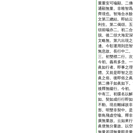
重重安可喩顯。二佛
通顯無量。非唯智爲
齊境也。智海合水餘
文第三總結。即結云
利生。第二偈頌。五
頌前喩亦二。初二合
脱。後二頌大海宏深
文略無。第六出現之
邊。今彰運用則悲智
無息故。長行中二。
三。初雙標二行。次
今初。義有多含。一
眞如行者。即事之理
體。又前是即智之悲
眞之俗。後即俗之眞
第二佛子如眞如下。
後釋無礙行。今初。
中有三。初牒名以解
如。契如成行行即如
不動。現在離縁故非
形。明雙非契中。是
擧鳥飛虚空喩。釋非
廣無量故。云如來行
眞便無分量故。以空
無量若謂無量即是量