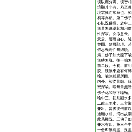
境以顯分齊。境智相
境顯其非有。乃至眞
境雲興而常寂也。如
易等亦然。第二佛子
心以況佛境。於中二
無量無邊語其相用廣
性深寂。次徴意云。
意云。菩薩自心。隨
亦爾。隨機顯現。若
假思顯則性無縛脱。
第二佛子如大龍下喩
無縛無脱。後一喩無
前二段。今初。前明
脱。既無來處有何縛
喩。喩無縛脱所因。
内外。智從昔願。縁
宏深喩。喩無量無邊
佛子此閻浮下喩顯。
喩中三。初別顯水多
二龍王雨水。三宮殿
兼出。皆後後倍前以
通顯水相。涌出故潮
此爲極説。三佛子如
兼水有四。第三合中
一念即無窮盡。況盡