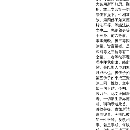
大智用斯即無思。顯
用。故上文云於一切
諸佛菩提下。性相甚
故。第四佛子如來應
於法平等。等諸法故
文中二。先別擧身等
十三身。前六等事。
事事無礙。後三等因
無量。皆言量者。是
即能等之三輪等有二
之量。二者等彼事理
理事即我所證。能所
難。是以聖人空洞無
以成己也。後佛子如
第五佛子如來成正覺
無二同一性故。文中
知一切下結。今初。
云乃至。此文正同淨
者。一切衆生皆亦應
相。彌勒示迷此旨。
眞得菩提。實如所詰
遍同彼量。今明以彼
知一性平等。反覆相
事。若是事成。何以