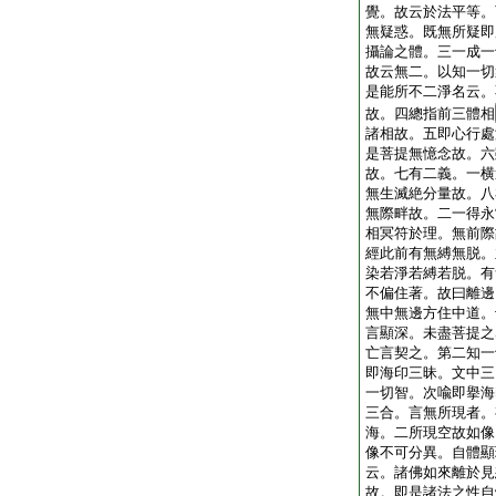
覺。故云於法平等。
無疑惑。既無所疑即
攝論之體。三一成一
故云無二。以知一切
是能所不二淨名云。
故。四總指前三體相
諸相故。五即心行處
是菩提無憶念故。六
故。七有二義。一横
無生滅絶分量故。八
無際畔故。二一得永
相冥符於理。無前際
經此前有無縛無脱。
染若淨若縛若脱。有
不偏住著。故曰離邊
無中無邊方住中道。
言顯深。未盡菩提之
亡言契之。第二知一
即海印三昧。文中三
一切智。次喩即擧海
三合。言無所現者。
海。二所現空故如像
像不可分異。自體顯
云。諸佛如來離於見
故。即是諸法之性自