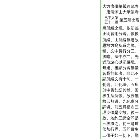
大方廣佛華嚴經疏卷
唐清涼山大華嚴
已下入第
第五明出
五十二經
辨所縁之境。依初義
正明智用分齊。依後
所縁。由所縁無邊故
思故方窮所縁之境。
稱。文中長行分三。
後喩。法中亦二。先
近取諸心以況佛境。
無邊。後顯分齊無量
智爲能知者。非此不
顯所縁文有十句。一
化處。四化法。五所
於中眞如語其體。常
界生法所依。故云無
故云無邊。九化處分
諦境。前五爲俗次三
理空倶是空故。後一
故。若約三諦空即是
五界攝之。初三是世
伏加行界。五即衆生
二佛子如一切下。顯