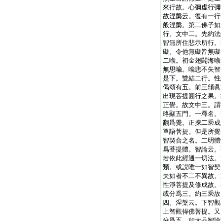
來行故。心彌虚行彌
故涅槃云。復有一行
般涅槃。第二佛子如
行。文中二。先約法
智無所住悲示所行。
礙。令他無礙皆無礙
二喩。初金翅闢海喩
無思喩。喩悲不失智
是下。雙結二行。性
偈頌有五。前三頌眞
出現菩提圓行之果。
正覺。故文中三。謂
略顯五門。一釋名。
翻爲覺。正揀二乘成
單語菩提。但是所覺
智契合之名。二明體
爲菩提體。智論云。
若依此經通一切法。
類。或説唯一如智契
夫如者不二不異故。
性淨菩提及修成故。
或分爲三。約三乘故
四。涅槃云。下智觀
上智觀得佛菩提。又
分爲五。如大品智論