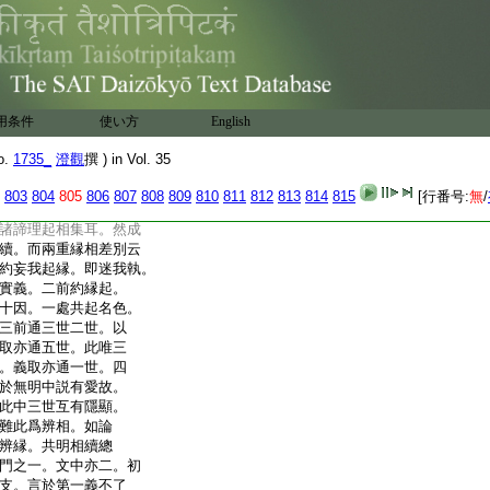
頼耶識生故。即此後
名色増下。辨六入等八
一段意。欲答於受生所
等殊不在顯相。顯相
結酬無我。初二句約
等集非由我集。又上
用条件
使い方
English
因。後二句約滅明無
然。三就人結觀。如
o.
1735_
澄觀
撰 ) in Vol. 35
之理。第三迷眞起妄
差別也。論云。若因縁無
803
804
805
806
807
808
809
810
811
812
813
814
815
[行番号:
無
/
。謂當相名住生後
諸諦理起相集耳。然成
續。而兩重縁相差別云
約妄我起縁。即迷我執。
實義。二前約縁起。
十因。一處共起名色。
三前通三世二世。以
取亦通五世。此唯三
。義取亦通一世。四
於無明中説有愛故。
此中三世互有隱顯。
難此爲辨相。如論
辨縁。共明相續總
門之一。文中亦二。初
支。言於第一義不了