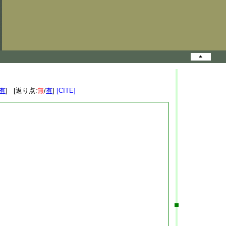
有
] [返り点:
無
/
有
]
[CITE]