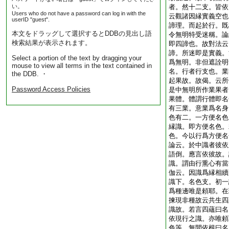
い。
者。然十二支。皆依
Users who do not have a password can log in with the
云觀諸因縁實義空也
userID "guest".
諦理。而起於行。既
本文をドラッグして選択するとDDBの見出し語
令無明特受迷稱。論
検索結果が表示されます。
即四諦也。故對法云
諦。所迷即是實義。
Select a portion of the text by dragging your
爲無明。非但遮詮明
mouse to view all terms in the text contained in
名。行者行支也。業
the DDB. ・
起果故。故偈。云所
Password Access Policies
是中無明所作業果者
果體。體謂行體即名
有三業。意業爲名身
色有二。一方便名色
縁識。即方便名色。
色。今以行爲方便名
論云。於中識者彼依
語倒。應言依彼故。
識。謂由行熏心有當
伽云。因識爲縁相續
識下。名色支。初一
爲種邊唯是頼耶。在
揀現非種故云共生四
識故。若言四蘊曰名
依現行之識。亦唯頼
色等。無間依根曰名