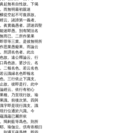
眞起無有自性故。下偈
。而無明最初親迷
横從空起不可復原故。
經云。諸諦第一義者。
。眞實義愚者。謂迷四聖
能迷即愚。別有闇法名
無而已。二所作業果
即罪等三業。是彼無明所
作思業愚癡果。而論云
。所謂名色者。此出
色故。遠公釋論云。行
口爲色故。婆沙云。名
。二報名色。若云名色
若云識縁名色即報名
色。三行依止下識支。
止故。彼即是行。此中
論經云。依行有初心
果種。乃至現行故。瑜
果識。前後次第。四與
識字即是現行識支。識
現行位通於六識。今
蘊識蘊已屬所依
。羯剌藍等爲色。則所
耶。瑜伽云。倶有依根曰
。則通五蘊爲體。即四