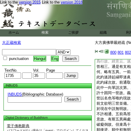
Link to the
version 2015
Link to the
version 2018
名色共生。論云共阿
文云。與識共生。次
支。如後段明。然此
以故。具出諸惑隱顯
在於後段。二約逆觀
生明無我。但由無明
ホーム
検索
ご挨拶
組織
利
句揀無因。下句揀邪
我。刹那性滅無使之
大正蔵検索
大方廣佛華嚴經疏 (N
是觀者。即隨順縁起
縁相次第者。即論相
800
801
802
我以何相住因縁集行
punctuation
Hangul
Eng
爲行故。經意云。迷
答相三。通是有支相
TextNo.
Vol.
Page
何。略有五異。一前
此約迷諦起縁即迷眞
此約縁次故。前通取
INBUDS
此中一向單説次第。
許十因同一世故。義
INBUDS
(Bibliographic Database)
世以名色等唯約現故
Search
前文欲明三世並備。
於現在中説無明故。
不許相通。五前爲答
Digital Dictionary of Buddhism
意故。有斯五異兩處
破癡倒故。但束爲十
電子佛教辭典
順後逆。順中初無明
パスワードがない場合は「guest」でログインしてくださ