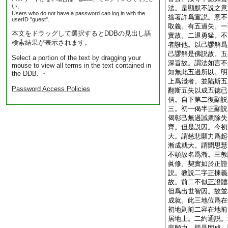
い。
法。是顯默不説之意
Users who do not have a password can log in with the
捨著許爲宣説。意不
userID "guest".
取義。有五過失。一
本文をドラッグして選択するとDDBの見出し語
實故。二退勇猛。不
検索結果が表示されます。
者誑他。以己謬解爲
己謬解是佛説故。五
Select a portion of the text by dragging your
深旨故。謂法如言不
mouse to view all terms in the text contained in
知無此五過所以。明
the DDB. ・
上爲淺者。並陷斯五
Password Access Policies
翻斯五失以成五徳已
信。自下第二復顯説
三。初一偈半正顯説
偈彰己無過誡衆除失
齊。但是説因。今初
大。謂慈悲願力爲起
漸成就大。謂聞思慧
不頓故名爲漸。三教
眞修。契實如於正證
説。教説二字正揀義
故。前二不似正證體
但爲出世智因。故並
成就。此三地位爲在
初地則前二容在地前
居地上。二約通説。
悲願力。即是因成。