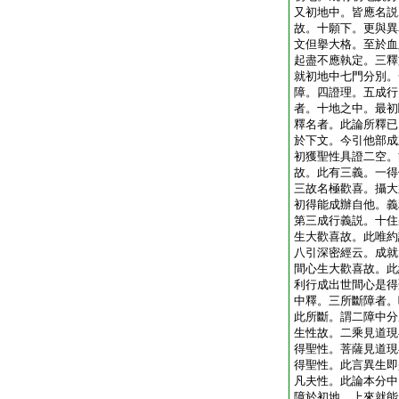
又初地中。皆應名説
故。十願下。更與異
文但擧大格。至於血
起盡不應執定。三釋
就初地中七門分別。
障。四證理。五成行
者。十地之中。最初
釋名者。此論所釋已
於下文。今引他部成
初獲聖性具證二空。
故。此有三義。一得
三故名極歡喜。攝大
初得能成辦自他。義
第三成行義説。十住
生大歡喜故。此唯約
八引深密經云。成就
間心生大歡喜故。此
利行成出世間心是得
中釋。三所斷障者。
此所斷。謂二障中分
生性故。二乘見道現
得聖性。菩薩見道現
得聖性。此言異生即
凡夫性。此論本分中
障於初地。上來就能