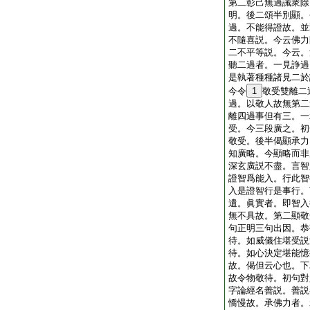
第二彰己無過誡衆除
明。後二頌半別顯。
過。不能得證故。並
不隨喜説。今云佛力
二不平等説。今云。
聽二過者。一見諍過
是執著種種諸見二於
今令
1
敬受雙離二
過。以敬人故無第二
離四過事但有三。一
受。今三段廣之。初
敬受。後半偈顯承力
知廣略。今顯略而非
深玄廣説不盡。言智
證智爲能入。行此智
入是證智行是事行。
遺。眞實者。即智入
無不具故。第二顯敬
句正明三句出因。恭
待。如威儀住堪受説
待。如心決定堪能憶
故。偈但云心也。下
故令物敬待。初句對
字論經名善説。善説
憍慢故。承佛力者。