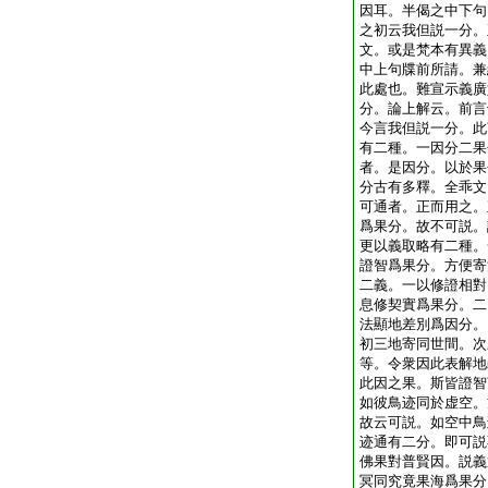
因耳。半偈之中下句
之初云我但説一分。
文。或是梵本有異義
中上句牒前所請。兼
此處也。難宣示義廣
分。論上解云。前言
今言我但説一分。此
有二種。一因分二果
者。是因分。以於果
分古有多釋。全乖文
可通者。正而用之。
爲果分。故不可説。
更以義取略有二種。
證智爲果分。方便寄
二義。一以修證相對
息修契實爲果分。二
法顯地差別爲因分。
初三地寄同世間。次
等。令衆因此表解地
此因之果。斯皆證智
如彼鳥迹同於虚空。
故云可説。如空中鳥
迹通有二分。即可説
佛果對普賢因。説義
冥同究竟果海爲果分