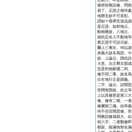
後得皆教説修。問慈
易了。正證之相何處
地體玄妙不可直彰。
謂如十善禪支道品諸
是正證。如初地云。
動相應故。八地云。
就此忍名入不動地等
實正證不可説示故。
爾上三漸次。何以諸
表義大故名爲證。今
故。上論云。因此説
大意。次正釋文因成
悲是利他願通二利。
修不同二乘。故名爲
出生地行正是因義。
二字。論云。説聞思
世間智因故。此云等
上以其修慧是第三大
修。修有二種。一者
修屬第三攝。由等義
何不但言聞思修。而
明教説修成就大。此
初八字。二者觀修即
都寂。能滿地智名滿