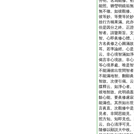
分明。名爲觀修。初
能照。猶瑩明鏡垢無
無不徹。如彼觀修。
彼等妙。等覺等於妙
捨行方稱果滿。此亦
但是因分之終。正證
智者。請鑒斯旨。文
智。心即眞修心體。
方名眞修之心圓滿故
耳。若準論經。心是
云。非心境智滿如淨
偈言非心境故。非心
等心境界處。唯是智
不能滿彼出世間智者
不能滿地智。翻顯眞
智故。次便引偈。云
牒釋云。如淨心者。
彼地智故。此明函蓋
餘心能。要眞修慮寂
能滿也。其所如出世
言眞直。次觀修中是
見者。非聞思能見。
照方知。知即見也。
云。自心清淨可見。
隨修以顯説大中收。