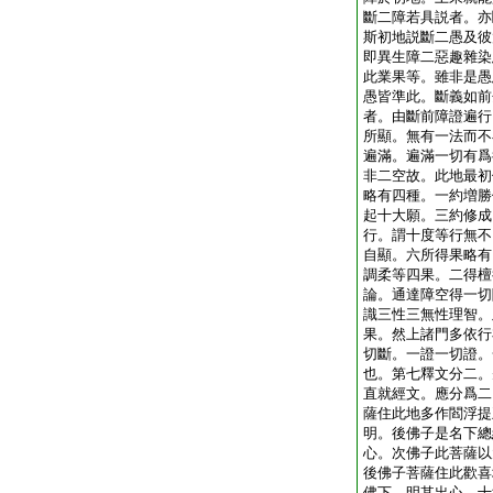
斷二障若具説者。亦
斯初地説斷二愚及彼
即異生障二惡趣雜染
此業果等。雖非是愚
愚皆準此。斷義如前
者。由斷前障證遍行
所顯。無有一法而不
遍滿。遍滿一切有爲
非二空故。此地最初
略有四種。一約増勝
起十大願。三約修成
行。謂十度等行無不
自顯。六所得果略有
調柔等四果。二得檀
論。通達障空得一切
識三性三無性理智。
果。然上諸門多依行
切斷。一證一切證。
也。第七釋文分二。
直就經文。應分爲二
薩住此地多作閻浮提
明。後佛子是名下總
心。次佛子此菩薩以
後佛子菩薩住此歡喜
佛下。明其出心。十