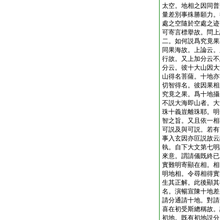
太空。地相之因同普
量差別事殊勝願力。
處之空隨於空處之迹
可寄言標擧故。問上
二。如何説爲究竟果
同果海故。上論云。
行故。又上加分云不
分云。彼十大山因大
山得名菩薩。十地亦
切智得名。彼因果相
究竟之果。爲十地攝
不説大海即山者。大
珠十義豈離珠耶。明
智之旨。又且依一相
可説及與可説。若有
事入玄因亦叵説故云
執。自下大文第七明
來意。謂請儀既終已
實難明寄顯在相。相
明地相。令尋相得實
生其正解。此後顯其
名。演暢宣陳十地差
請分通請十地。對請
喜在初受斯總稱故。
初地。既有初地説分