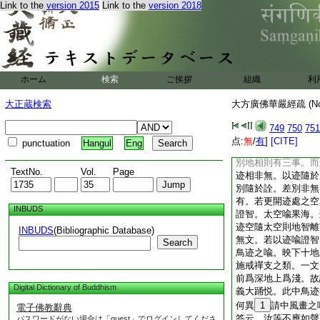
Link to the
version 2015
Link to the
version 2018
説聞。若説若聽心意
教如空攝迹。令名句
是證智之名等故。上
可説聞。後明細相不
無虚空行迹故。謂迹
非無地智。空處之迹
ホーム
検索
ご挨拶
組織
利
句字身。以有鳥行必
地智名句字身。即雙
大正蔵検索
大方廣佛華嚴經疏 (N
故。證尚不無況於言
可示。以迹攝空空亦
749
750
751
教不可示。以教攝證
点:
無
/
有
]
[CITE]
punctuation
Hangul
Eng
爾。若欲開鳥異迹。
別地相則有三事。而
TextNo.
Vol.
Page
迹相非無。以迹隨於
別隨於詮。差別非無
有。若更開迹處之空
INBUDS
證智。太空喩果海。
迹空隨太空則地智離
INBUDS
(Bibliographic Database)
無文。若以迹喩證智
Search
鳥迹之喩。映下十地
施戒禪支之類。一文
前爲深地上爲淺。故
Digital Dictionary of Buddhism
義大踊悦。此中鳥迹
何異
1
請中風畫之
電子佛教辭典
答云。汝等不應如聲
パスワードがない場合は「guest」でログインしてくださ