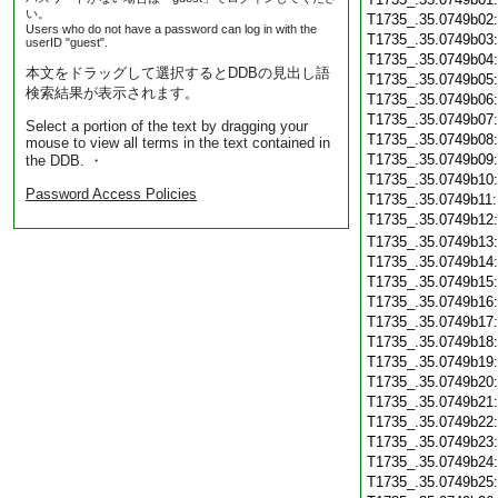
い。
T1735_.35.0749b02
Users who do not have a password can log in with the
T1735_.35.0749b03
userID "guest".
T1735_.35.0749b04
本文をドラッグして選択するとDDBの見出し語
T1735_.35.0749b05
検索結果が表示されます。
T1735_.35.0749b06
T1735_.35.0749b07
Select a portion of the text by dragging your
T1735_.35.0749b08
mouse to view all terms in the text contained in
T1735_.35.0749b09
the DDB. ・
T1735_.35.0749b10
Password Access Policies
T1735_.35.0749b11
T1735_.35.0749b12
T1735_.35.0749b13
T1735_.35.0749b14
T1735_.35.0749b15
T1735_.35.0749b16
T1735_.35.0749b17
T1735_.35.0749b18
T1735_.35.0749b19
T1735_.35.0749b20
T1735_.35.0749b21
T1735_.35.0749b22
T1735_.35.0749b23
T1735_.35.0749b24
T1735_.35.0749b25