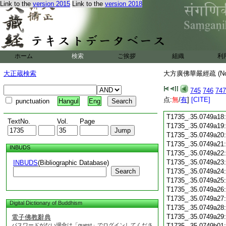
Link to the
version 2015
Link to the
version 2018
T1735_.35.0749a06
T1735_.35.0749a07
T1735_.35.0749a08
T1735_.35.0749a09
T1735_.35.0749a10
T1735_.35.0749a11
ホーム
検索
ご挨拶
組織
利
T1735_.35.0749a12
T1735_.35.0749a13
大正蔵検索
大方廣佛華嚴經疏 (N
T1735_.35.0749a14
T1735_.35.0749a15
745
746
747
T1735_.35.0749a16
点:
無
/
有
]
[CITE]
punctuation
Hangul
Eng
T1735_.35.0749a17
T1735_.35.0749a18
TextNo.
Vol.
Page
T1735_.35.0749a19
T1735_.35.0749a20
T1735_.35.0749a21
INBUDS
T1735_.35.0749a22
T1735_.35.0749a23
INBUDS
(Bibliographic Database)
Search
T1735_.35.0749a24
T1735_.35.0749a25
T1735_.35.0749a26
T1735_.35.0749a27
Digital Dictionary of Buddhism
T1735_.35.0749a28
T1735_.35.0749a29
電子佛教辭典
パスワードがない場合は「guest」でログインしてくださ
T1735_.35.0749b01