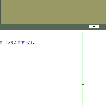
無
] [返り点:
無
/
有
]
[CITE]