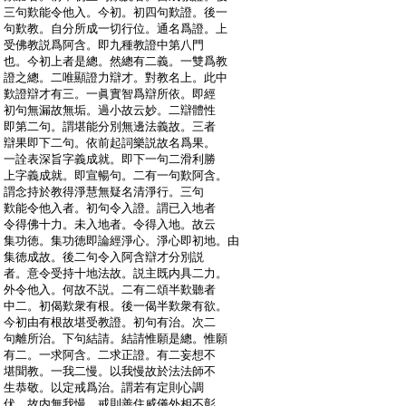
:
三句歎能令他入。今初。初四句歎證。後一
:
句歎教。自分所成一切行位。通名爲證。上
:
受佛教説爲阿含。即九種教證中第八門
:
也。今初上者是總。然總有二義。一雙爲教
:
證之總。二唯顯證力辯才。對教名上。此中
:
歎證辯才有三。一眞實智爲辯所依。即經
:
初句無漏故無垢。過小故云妙。二辯體性
:
即第二句。謂堪能分別無邊法義故。三者
:
辯果即下二句。依前起詞樂説故名爲果。
:
一詮表深旨字義成就。即下一句二滑利勝
:
上字義成就。即宣暢句。二有一句歎阿含。
:
謂念持於教得淨慧無疑名清淨行。三句
:
歎能令他入者。初句令入證。謂已入地者
:
令得佛十力。未入地者。令得入地。故云
:
集功徳。集功徳即論經淨心。淨心即初地。由
:
集徳成故。後二句令入阿含辯才分別説
:
者。意令受持十地法故。説主既内具二力。
:
外令他入。何故不説。二有二頌半歎聽者
:
中二。初偈歎衆有根。後一偈半歎衆有欲。
:
今初由有根故堪受教證。初句有治。次二
:
句離所治。下句結請。結請惟願是總。惟願
:
有二。一求阿含。二求正證。有二妄想不
:
堪聞教。一我二慢。以我慢故於法法師不
:
生恭敬。以定戒爲治。謂若有定則心調
:
伏。故内無我慢。戒則善住威儀外相不彰。