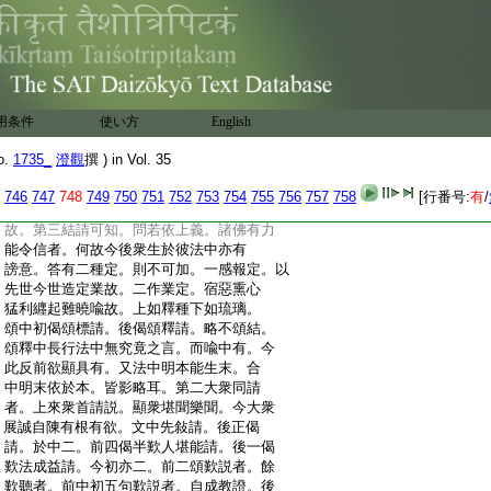
:
合三合乃至六合。展轉相從出一切字。故名
:
爲母。論經名爲初章者。以梵章之中悉談
:
字母最在初故。然五天口呼。則輕重有異。
:
書之貝葉字體不殊。梵天之書千古無易。
:
不同此土篆隷隨時。故此爲母。亦常楷定。
:
三合中初合末依於本。後十地究竟合因
用条件
使い方
English
:
無不攝。所以須此二者。若但言爲本容
:
非是末。如以百錢爲本成多財貨等。今明
o.
1735_
澄觀
撰 ) in Vol. 35
:
如水爲海本。無海非水故。云究竟無有離
:
者。又爲本者非但因爲果本。亦乃後爲前
746
747
748
749
750
751
752
753
754
755
756
757
758
[行番号:
有
/
:
本地前。望證修阿含故。初心即以智觀如
:
故。第三結請可知。問若依上義。諸佛有力
:
能令信者。何故今後衆生於彼法中亦有
:
謗意。答有二種定。則不可加。一感報定。以
:
先世今世造定業故。二作業定。宿惡熏心
:
猛利纒起難曉喩故。上如釋種下如琉璃。
:
頌中初偈頌標請。後偈頌釋請。略不頌結。
:
頌釋中長行法中無究竟之言。而喩中有。今
:
此反前欲顯具有。又法中明本能生末。合
:
中明末依於本。皆影略耳。第二大衆同請
:
者。上來衆首請説。顯衆堪聞樂聞。今大衆
:
展誠自陳有根有欲。文中先敍請。後正偈
:
請。於中二。前四偈半歎人堪能請。後一偈
:
歎法成益請。今初亦二。前二頌歎説者。餘
:
歎聽者。前中初五句歎説者。自成教證。後