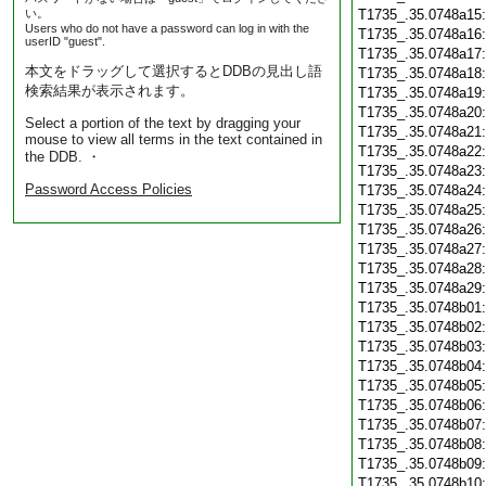
い。
T1735_.35.0748a15
Users who do not have a password can log in with the
T1735_.35.0748a16
userID "guest".
T1735_.35.0748a17
本文をドラッグして選択するとDDBの見出し語
T1735_.35.0748a18
検索結果が表示されます。
T1735_.35.0748a19
T1735_.35.0748a20
Select a portion of the text by dragging your
T1735_.35.0748a21
mouse to view all terms in the text contained in
T1735_.35.0748a22
the DDB. ・
T1735_.35.0748a23
Password Access Policies
T1735_.35.0748a24
T1735_.35.0748a25
T1735_.35.0748a26
T1735_.35.0748a27
T1735_.35.0748a28
T1735_.35.0748a29
T1735_.35.0748b01
T1735_.35.0748b02
T1735_.35.0748b03
T1735_.35.0748b04
T1735_.35.0748b05
T1735_.35.0748b06
T1735_.35.0748b07
T1735_.35.0748b08
T1735_.35.0748b09
T1735_.35.0748b10