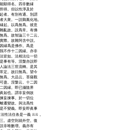
能顯得名。四非數縁
所得。但以性淨及於
起者。有別有通。別謂
者大衆。一説鷄胤化地。
縁起。以爲無爲。彼意
雜亂故。説爲常。有佛
無爲。故智論三十二云。
實際。故雜阿含中説。
因縁爲是佛作。爲是
我不作十二因縁。亦非
法皆如。法相法位一切
是事有等。涅槃亦説即
人論法三世流轉。是其
常定。故曰無爲。望今
無爲。大品云。菩薩觀
可盡。涅槃云。十二因
二因縁。即已攝陰界
眞如也。謂非妄倒故
揀妄揀事。於一切位
離遷變故。與法爲性
是不變義。即妄即眞事
。法性法住各是一義
。
云云
三。虚空則就外空。復
説非唯數増。義亦有