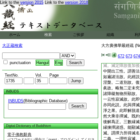
Link to the
version 2015
Link to the
version 2018
二論心境爲異。今略
處。衆生即能依之者
故論云。欲所屬界名
者作也。即前生滅今
常住。無彼造作。故
不繋屬因縁。是名無
ホーム
検索
ご挨拶
組織
利
爲無爲。淨名云。不
旨無別。然其名數開
大正蔵検索
大方廣佛華嚴經疏 (N
種。即此中初及三四
謂加眞如。法相論中
672
673
674
及想受滅。謂於擇滅
punctuation
Hangul
Eng
滅。滅定障故復加後
中開出三性。謂善法
TextNo.
Vol.
Page
如遍諸法故。此經説
涅槃。二道別故。復
眞故。略無二定未究
INBUDS
諸障礙無物所顯故。
一云性寂滅故。此即
INBUDS
(Bibliographic Database)
亦同此説。此與擇滅
Search
淨之果。此即解脱道
然大乘非擇滅。既約
後解爲正。三數縁滅
Digital Dictionary of Buddhism
縁揀擇諸惑。能顯滅
滅。謂擇力所得滅名
電子佛教辭典
二義。一理性寂滅。
パスワードがない場合は「guest」でログインしてくださ