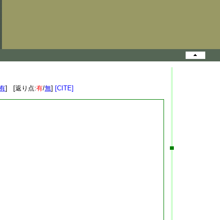
有
] [返り点:
有
/
無
]
[CITE]