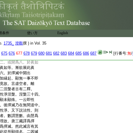
擧四事。三界即所依
。然所依處隨心成異。
欲界等。第五無爲。爲
虚空等。寂寞沖虚湛然
名無爲。瑜伽云。無生滅
爲。智論云。無所得故名
用条件
使い方
English
墮數故。然諸論總名大
合不同。小乘多説三
o.
1735_
澄觀
撰 ) in Vol. 35
。諸大乘中掌珍説四。
或説有六。復加不動
675
676
677
678
679
680
681
682
683
684
685
686
687
[行番号:
無
/
中滅惑障。故名爲擇
二。或開爲八。於眞如
眞如等。漸欲展此眞
六。於擇滅中開出
加縁起。顯無一事不即
竟故。言虚空者。離
二涅槃者古有二釋。
性淨涅槃。涅槃三十四。
顯未顯殊。一云即性
。後擇滅乃在無間道中。
性淨。又下説法性。則
者。數謂慧數。由慧爲
理故。唐三藏譯爲擇
爲擇滅。然此滅言有其
此從所顯得名。二因滅