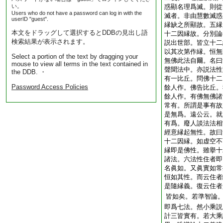
い。
惑顯名理爲滅。則從
Users who do not have a password can log in with the
滅者。非由慧數滅惑
userID "guest".
縁缺之所顯故。五縁
本文をドラッグして選択するとDDBの見出し語
十二因縁故。分別論
検索結果が表示されます。
説出世部。皆立十二
以其次第作縁。恒無
Select a portion of the text by dragging your
無佛此法自爾。名曰
mouse to view all terms in the text contained in
聲聞法中。亦説法性
the DDB. ・
有一比丘。問佛十二
Password Access Policies
餘人作。佛告比丘。
餘人作。有佛無佛諸
常有。所謂是事有故
是無爲。遠公云。就
有爲。廢人談法法相
經意縁起無性。故曰
十二因縁。如虚空不
縁即是佛性。雖擧十
諸法。六法性住者即
名眞如。又眞實如常
恒如其性。而云住者
是隨縁義。復云住者
皆如矣。若準智論
即爲七法。然小乘説
計三皆實有。若大乘