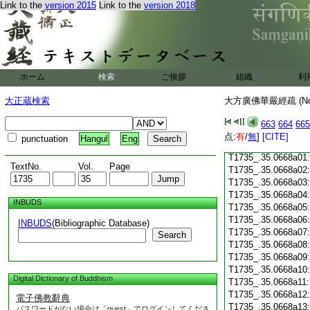
Link to the
version 2015
Link to the
version 2018
T1735_.35.0667c19
T1735_.35.0667c20:
T1735_.35.0667c21:
T1735_.35.0667c22:
T1735_.35.0667c23
ホーム
検索
ご挨拶
T1735_.35.0667c24
組織
利
T1735_.35.0667c25
大正蔵検索
大方廣佛華嚴經疏 (N
T1735_.35.0667c26
T1735_.35.0667c27
663
664
665
T1735_.35.0667c28
点:
有
/
無
]
[CITE]
punctuation
Hangul
Eng
T1735_.35.0667c29
T1735_.35.0668a01
TextNo.
Vol.
Page
T1735_.35.0668a02
T1735_.35.0668a03
T1735_.35.0668a04
INBUDS
T1735_.35.0668a05
T1735_.35.0668a06
INBUDS
(Bibliographic Database)
T1735_.35.0668a07
Search
T1735_.35.0668a08
T1735_.35.0668a09
T1735_.35.0668a10
Digital Dictionary of Buddhism
T1735_.35.0668a11
T1735_.35.0668a12
電子佛教辭典
T1735_.35.0668a13
パスワードがない場合は「guest」でログインしてくださ