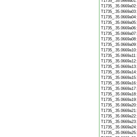
T1735_.35.0669a01
T1735_.35.0669a02
T1735_.35.0669a03
T1735_.35.0669a04
T1735_.35.0669a05
T1735_.35.0669a06
T1735_.35.0669a07
T1735_.35.0669a08
T1735_.35.0669a09
T1735_.35.0669a10
T1735_.35.0669a11
T1735_.35.0669a12
T1735_.35.0669a13
T1735_.35.0669a14
T1735_.35.0669a15
T1735_.35.0669a16
T1735_.35.0669a17
T1735_.35.0669a18
T1735_.35.0669a19
T1735_.35.0669a20
T1735_.35.0669a21
T1735_.35.0669a22
T1735_.35.0669a23
T1735_.35.0669a24
T1735_.35.0669a25