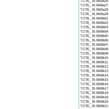
T1735_.35.0669a26
T1735_.35.0669a27
T1735_.35.0669a28
T1735_.35.0669a29
T1735_.35.0669b01
T1735_.35.0669b02
T1735_.35.0669b03
T1735_.35.0669b04
T1735_.35.0669b05
T1735_.35.0669b06
T1735_.35.0669b07
T1735_.35.0669b08
T1735_.35.0669b09
T1735_.35.0669b10
T1735_.35.0669b11
T1735_.35.0669b12
T1735_.35.0669b13
T1735_.35.0669b14
T1735_.35.0669b15
T1735_.35.0669b16
T1735_.35.0669b17
T1735_.35.0669b18
T1735_.35.0669b19
T1735_.35.0669b20
T1735_.35.0669b21