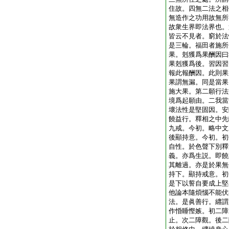
住故。四無二法之相
無造作之功用故無所
故衆生界即法界也。
皆云不見者。窮於法
是三輪。福田者施所
果。剋獲爲果酬因曰
果剋獲爲後。習因習
報此報酬因。此則果
果謂無漏。同是當果
施大果。第二願行法
境爲起願由。二我當
壞法性是堅固因。安
饒益行。釋相之中先
九戒。今初。略中文
後顯持意。今初。初
自性。於色聲下別釋
義。亦爲生説。即饒
其離過。亦是於果無
持下。顯持戒意。初
是下以誓自要成上堅
他論本隨煩惱不能伏
法。是眞善行。纒謂
作惛睡慳嫉。初二障
止。次二障觀。後二