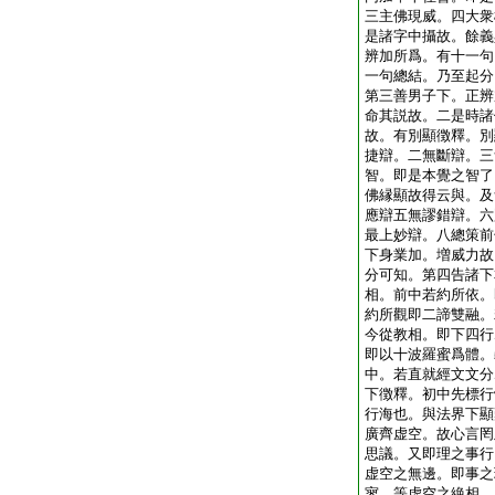
三主佛現威。四大衆
是諸字中攝故。餘義
辨加所爲。有十一句
一句總結。乃至起分
第三善男子下。正辨
命其説故。二是時諸
故。有別顯徴釋。別
捷辯。二無斷辯。三
智。即是本覺之智了
佛縁顯故得云與。及
應辯五無謬錯辯。六
最上妙辯。八總策前
下身業加。増威力故
分可知。第四告諸下
相。前中若約所依。
約所觀即二諦雙融。
今從教相。即下四行
即以十波羅蜜爲體。
中。若直就經文文分
下徴釋。初中先標行
行海也。與法界下顯
廣齊虚空。故心言罔
思議。又即理之事行
虚空之無邊。即事之
寥。等虚空之絶相。