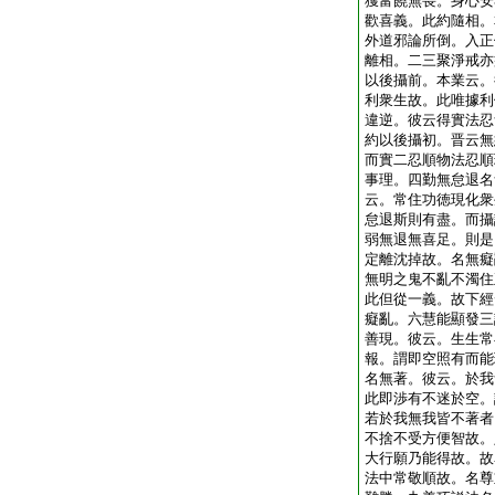
獲富饒無畏。身心安
歡喜義。此約隨相。
外道邪論所倒。入正
離相。二三聚淨戒亦
以後攝前。本業云。
利衆生故。此唯據利
違逆。彼云得實法忍
約以後攝初。晋云無
而實二忍順物法忍順
事理。四勤無怠退名
云。常住功徳現化衆
怠退斯則有盡。而攝
弱無退無喜足。則是
定離沈掉故。名無癡
無明之鬼不亂不濁住
此但從一義。故下經
癡亂。六慧能顯發三
善現。彼云。生生常
報。謂即空照有而能
名無著。彼云。於我
此即渉有不迷於空。
若於我無我皆不著者
不捨不受方便智故。
大行願乃能得故。故
法中常敬順故。名尊