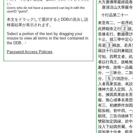
大方廣佛華嚴經疏卷
い。
唐清涼山大華嚴
Users who do not have a password can log in with the
userID "guest".
十行品第二十一
本文をドラッグして選択するとDDBの見出し語
來意有二。一前序此
検索結果が表示されます。
此辨能依之行
2
故
Select a portion of the text by dragging your
造修名行。數越塵沙
mouse to view all terms in the text contained in
十止。就三學中定心
the DDB. ・
長道
3
根故。若具
薩説十行品則兼能説
Password Access Policies
可知。四釋文者。此
者以行爲主。故略無
趣中收。故唯一品義
分。一三昧分。二加
分。
5
六現證分。
入者爲衆首故。表説
佛神力是入定因。入
名。揀因異果故名菩
礙。無心成事名善思
有三。初總辨作加因
顯加相。初中四。一
顯現。三告功徳林下
雙顯加定因縁。於中
汝入下結因所屬。今
同加準十住會。即是