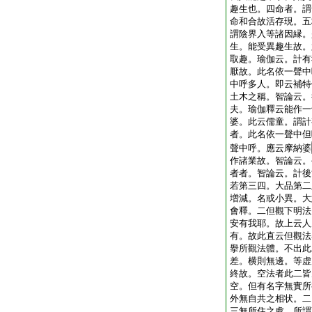
趣生也。四命者。謂
命和合故活存現。五
謂陰界入等諸因縁。
生。能受異趣生故。
取趣。瑜伽云。計有
厭故。此名依一聲中
中呼多人。即云補特
土木之稱。智論云。
夫。瑜伽釋云能作一
婆。此云儒童。謂計
者。此名依一聲中但
聲中呼。應云摩納婆
作諸業故。智論云。
者者。智論云。計後
若第三四。大品第二
増減。名或小異。大
會釋。二但觀下明法
安有我耶。故上云人
有。故此直云但觀法
擧所觀法體。不出此
差。横則無邊。等虚
終故。空法者此二皆
空。但有名字無實所
外無自共之相状。二
三無所住之處。所謂