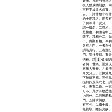
難勝。九善巧説法名
授人動成物則故。同
言行不虚故名眞實。
云。二諦非如非相非
約十度釋名。度各有
子何等爲下説分。十
謂一徴名。二釋相。
是檀度。初徴名中已
薩下。釋相分二。先
下。廣顯名相。今初
各有九門。一者自性
謂能具行。三者難行
門。謂行差別。五者
切種。謂
1
偏攝聖
者與二世樂。謂於現
來廣大安樂。九者清
今文分三。以攝於九
下離所不應。三但爲
攝前四及與六七。謂
性。惠有二義。一惠
可不。凡所有物悉能
内若外。二若難若易
門。五隨求與故。二
有五句。以攝十義。
無執取。離妄見故。