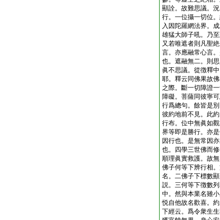
顯詮。故難思議。況
行。一位攝一切位。
入因陀羅網法界。成
雄猛大師子吼。乃至
又若唯遮者則凡聖絶
言。亦應融常心言。
也。遮融無二。則思
眞不思議。從徴釋中
耶。釋云同佛果故佛
之際。斷一切障證一
障礙。菩薩同彼寧可
行爲總句。餘皆是別
彼約地前不見。此約
行布。位中無眞如觀
界等即是勝行。亦是
因行也。是無常因亦
也。四學三世佛而修
順理眞實救護。故無
佛子何等下辨行相。
名。二佛子下標數顯
説。三何等下徴數列
中。然與本業名雖小
悦自他故名歡喜。約
下經云。爲令衆生生