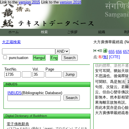
Link to the
version 2015
Link to the
version 2018
無法何要須現。萬法
現。故云唯如如。及
如色相即有無交徹。
旨。故今二喩前後相
色。無即但是無他。
云非色。非即非其自
ホーム
検索
ご挨拶
組織
利
受用身後喩法身。此
下經云。佛以法爲身
大正蔵検索
大方廣佛華嚴經疏 (N
色形令入此法中。第
聞中。初約應聲縁感
655
656
657
非如來應不差機。非
点:
有
/
無
]
[CITE]
punctuation
Hangul
Eng
以聲取是行邪道。若
頌約體釋。湛然不遷
TextNo.
Vol.
Page
安可耳聞。猶如天鼓
不思議也。後偈釋疑
可聞耶。爲是無法
INBUDS
句答。次疑云。若爾
云。但自心變非佛説
INBUDS
(Bibliographic Database)
影無本。然本影相望
Search
果海離言故無有説。
而此本質亦是自心餘
大方廣佛華嚴經疏卷
Digital Dictionary of Buddhism
電子佛教辭典
パスワードがない場合は「guest」でログインしてくださ