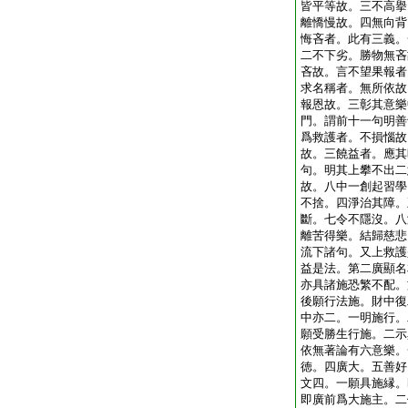
皆平等故。三不高擧
離憍慢故。四無向背
悔吝者。此有三義。
二不下劣。勝物無吝
吝故。言不望果報者
求名稱者。無所依故
報恩故。三彰其意樂
門。謂前十一句明善
爲救護者。不損惱故
故。三饒益者。應其
句。明其上攀不出二
故。八中一創起習學
不捨。四淨治其障。
斷。七令不隱沒。八
離苦得樂。結歸慈悲
流下諸句。又上救護
益是法。第二廣顯名
亦具諸施恐繁不配。
後願行法施。財中復
中亦二。一明施行。
願受勝生行施。二示
依無著論有六意樂。
徳。四廣大。五善好
文四。一願具施縁。
即廣前爲大施主。二