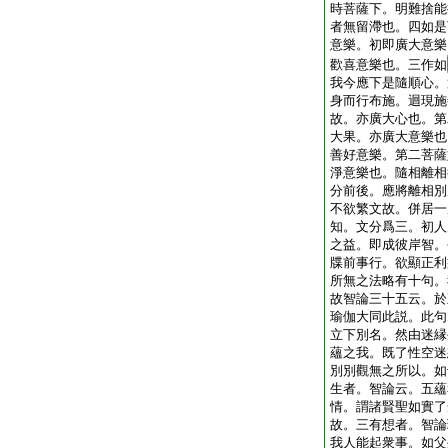
時菩薩下。明難捨能
者無留滯也。四如是
意樂。初即廣大意樂
歡喜意樂也。三作如
我今應下是隨順心。
身而行布施。迴現施
故。亦廣大心也。第
大果。亦廣大意樂也
善好意樂。第二菩薩
淨意樂也。隨相離相
分前後。應將離相別
不欲繁文故。併居一
知。文分爲三。初人
之益。即成彼岸智。
牒前事行。欲顯正利
所無之法略有十句。
故智論三十五云。於
瑜伽大同此説。此句
立下別名。然由迷縁
蘊之我。既了性空迷
別別觀無之所以。如
生者。智論云。五蘊
情。謂諸賢聖如實了
故。三有想者。智論
我人能起衆事。如父