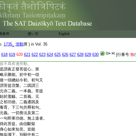
。下經休舍云。欲教化
餘故發菩提心等。又
住佛性。以信心佛衆生
可謂深信。次句即引
果性。又文有四弘。可
信解常清淨者。與理
用条件
使い方
English
染今淨。淨則
6
有始始
7
信煩惱即菩提方爲常
o.
1735_
澄觀
撰 ) in Vol. 35
故。本來是佛。更無所
所。慨衆生之迷此。
618
619
620
621
622
623
624
625
626
627
628
629
630
[行番号:
無
/
誓期當證。有悲故
故不爲有邊所動。
是謂眞正發菩提心。第
略示勝能。於中初一頌
後一頌總結今初。初句又
謂菩提涅槃。二因謂三
元亦二義。一本義。菩提
始於濫觴。二首義。元
之初功徳。二義通因及
養育。下三句共釋初句。
元義。一切善法及第二
一句即果功徳。無上道者。
得此菩提。由信斷疑
身心如來知見。豈能
無垢濁下。別顯中有二