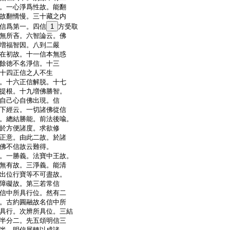
。一心淨爲性故。能翻
故翻憍慢。三十藏之内
信爲第一。四信
1
方受取
無所吝。六智論云。佛
増福智因。八到二嚴
在初故。十一信本無惑
餘徳不名淨信。十三
十四正信之人不生
。十六正信解脱。十七
提根。十九増佛勝智。
自己心自佛出現。信
下經云。一切諸佛從信
。總結勝能。前法後喩。
於方便諸度。求欲修
正意。由此二故。於諸
佛不信故云難得。
。一勝義。法寶中王故。
無有故。三淨義。能清
出位行寶等不可盡故。
障礙故。第三若常信
信中所具行位。然有二
。古約圓融故名信中所
具行。次辨所具位。三結
半分二。先五頌明信三
半。明信展轉以成諸