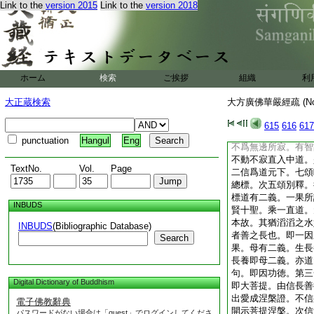
Link to the
version 2015
Link to the
version 2018
十徳。即求菩提之意
調伏一切衆生。盡無
末後偈。初句即自性
無差別故。方是眞法
出佛性。後句即至得
以意得。又上云深心
ホーム
検索
ご挨拶
組織
利
相應方曰深心。若昔
即必終。非常淨也。
大正蔵検索
大方廣佛華嚴經疏 (N
淨。由稱本性而發心
進如在虚空。退至何
615
616
617
起同體大悲悼昔不知
punctuation
Hangul
Eng
不爲無邊所寂。有智
不動不寂直入中道。
TextNo.
Vol.
Page
二信爲道元下。七頌
總標。次五頌別釋。
標道有二義。一果所
INBUDS
賢十聖。乘一直道。
本故。其猶滔滔之水
INBUDS
(Bibliographic Database)
者善之長也。即一因
Search
果。母有二義。生長
長養即母二義。亦道
句。即因功徳。第三
Digital Dictionary of Buddhism
即大菩提。由信長善
出愛成涅槃證。不信
電子佛教辭典
開示菩提涅槃。次信
パスワードがない場合は「guest」でログインしてくださ