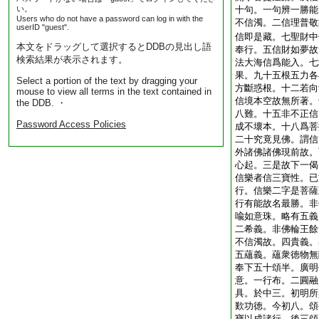
い。
十句。一句辨一勝能
Users who do not have a password can log in with the
不信濁。二信理普敬
userID "guest".
信即是藏。七聖財中
本文をドラッグして選択するとDDBの見出し語
奉行。五信財如夢故
検索結果が表示されます。
法大海信爲能入。七
果。九十五根五力各
Select a portion of the text by dragging your
方斷惑根。十二若向
mouse to view all terms in the text contained in
信境本空故無所著。
the DDB. ・
八難。十五非不正信
Password Access Policies
成不壞本。十八爲菩
二十究竟見佛。謂信
外諸佛諸佛現前故。
心起。三是故下一偈
信樂者信三寶性。已
行。信樂二字是菩薩
行有能故名最勝。非
喩如意珠。略有五義
二希義。非佛輪王餘
不信濁故。四貴義。
五蘊義。蘊衆徳物無
奉下五十頌半。廣明
意。一行布。二圓融
具。於中三。初明所
歎功徳。今初八。頌
寶以成諸行。後三頌