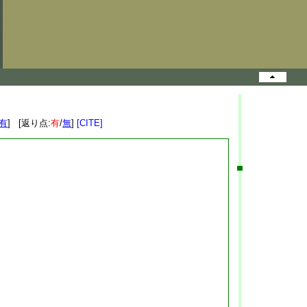
有
] [返り点:
有
/
無
]
[CITE]