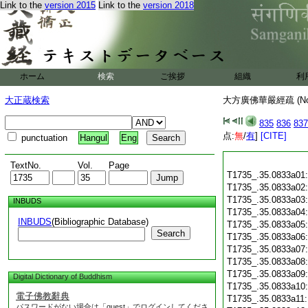
Link to the
version 2015
Link to the
version 2018
ホーム
検索
ご挨拶
組織
利
大正蔵検索
大方廣佛華嚴經疏 (N
835
836
837
点:
無
/
有
]
[CITE]
punctuation
Hangul
Eng
TextNo.
Vol.
Page
T1735_.35.0833a01
T1735_.35.0833a02
T1735_.35.0833a03
INBUDS
T1735_.35.0833a04
INBUDS
(Bibliographic Database)
T1735_.35.0833a05
Search
T1735_.35.0833a06
T1735_.35.0833a07
T1735_.35.0833a08
T1735_.35.0833a09
Digital Dictionary of Buddhism
T1735_.35.0833a10
電子佛教辭典
T1735_.35.0833a11
パスワードがない場合は「guest」でログインしてくださ