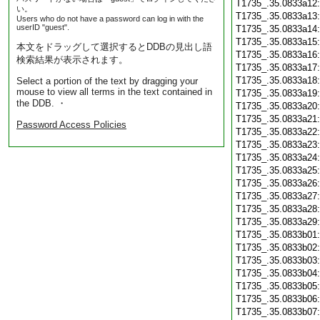
T1735_.35.0833a12
い。
T1735_.35.0833a13
Users who do not have a password can log in with the
userID "guest".
T1735_.35.0833a14
T1735_.35.0833a15
本文をドラッグして選択するとDDBの見出し語
T1735_.35.0833a16
検索結果が表示されます。
T1735_.35.0833a17
T1735_.35.0833a18
Select a portion of the text by dragging your
mouse to view all terms in the text contained in
T1735_.35.0833a19
the DDB. ・
T1735_.35.0833a20
T1735_.35.0833a21
Password Access Policies
T1735_.35.0833a22
T1735_.35.0833a23
T1735_.35.0833a24
T1735_.35.0833a25
T1735_.35.0833a26
T1735_.35.0833a27
T1735_.35.0833a28
T1735_.35.0833a29
T1735_.35.0833b01
T1735_.35.0833b02
T1735_.35.0833b03
T1735_.35.0833b04
T1735_.35.0833b05
T1735_.35.0833b06
T1735_.35.0833b07