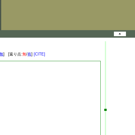
無
] [返り点:
無
/
有
]
[CITE]