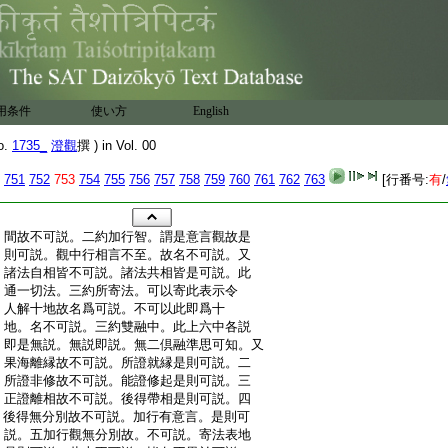
用条件
使い方
English
o.
1735_
澄觀
撰 ) in Vol. 00
751
752
753
754
755
756
757
758
759
760
761
762
763
[行番号:
有
/
:
間故不可説。二約加行智。謂是意言觀故是
:
則可説。觀中行相言不至。故名不可説。又
:
諸法自相皆不可説。諸法共相皆是可説。此
:
通一切法。三約所寄法。可以寄此表示令
:
人解十地故名爲可説。不可以此即爲十
:
地。名不可説。三約雙融中。此上六中各説
:
即是無説。無説即説。無二倶融準思可知。又
:
果海離縁故不可説。所證就縁是則可説。二
:
所證非修故不可説。能證修起是則可説。三
:
正證離相故不可説。後得帶相是則可説。四
:
後得無分別故不可説。加行有意言。是則可
:
説。五加行觀無分別故。不可説。寄法表地