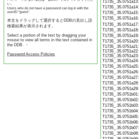
T1735_.35.0751a13
い。
T1735_.35.0751a14
Users who do not have a password can log in with the
userID "guest".
T1735_.35.0751a15
T1735_.35.0751a16
本文をドラッグして選択するとDDBの見出し語
T1735_.35.0751a17
検索結果が表示されます。
T1735_.35.0751a18
Select a portion of the text by dragging your
T1735_.35.0751a19
mouse to view all terms in the text contained in
T1735_.35.0751a20
the DDB. ・
T1735_.35.0751a21:
T1735_.35.0751a22:
Password Access Policies
T1735_.35.0751a23:
T1735_.35.0751a24
T1735_.35.0751a25
T1735_.35.0751a26
T1735_.35.0751a27
T1735_.35.0751a28
T1735_.35.0751a29
T1735_.35.0751b01
T1735_.35.0751b02
T1735_.35.0751b03
T1735_.35.0751b04
T1735_.35.0751b05
T1735_.35.0751b06
T1735_.35.0751b07
T1735_.35.0751b08
T1735_.35.0751b09