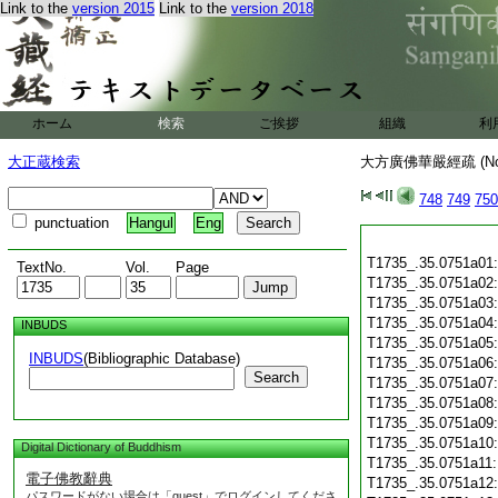
Link to the
version 2015
Link to the
version 2018
ホーム
検索
ご挨拶
組織
利
大正蔵検索
大方廣佛華嚴經疏 (N
748
749
750
punctuation
Hangul
Eng
T1735_.35.0751a01
TextNo.
Vol.
Page
T1735_.35.0751a02
T1735_.35.0751a03
T1735_.35.0751a04
INBUDS
T1735_.35.0751a05
INBUDS
(Bibliographic Database)
T1735_.35.0751a06
Search
T1735_.35.0751a07
T1735_.35.0751a08
T1735_.35.0751a09
T1735_.35.0751a10
Digital Dictionary of Buddhism
T1735_.35.0751a11
電子佛教辭典
T1735_.35.0751a12
パスワードがない場合は「guest」でログインしてくださ