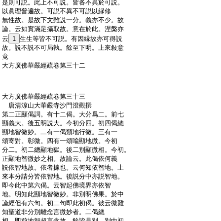
:
是則可説。此上不可説。皆各不異於可説。
:
以眞理普遍故。可説不異不可説以縁修
:
無性故。是故下文雖説一分。義亦不少。故
:
論。云如實滿足攝取故。意在於此。涅槃亦
:
云
1
生生等皆不可説。有因縁故亦可得説
:
故。説不説不可局執。餘至下明。上來敍意
:
竟
:
大方廣佛華嚴經疏卷第三十二
:
大方廣佛華嚴經疏卷第三十三
:
唐清涼山大華嚴寺沙門澄觀撰
:
第二正顯偈詞。有十二偈。大分爲二。前七
:
顯義大。後五明説大。今初分四。初四偈總
:
顯地智微妙。二有一偈類地行微。三有一
:
頌寄對。彰微。四有一頌喩顯地微。今初
:
分二。初二總顯地獄。後二別顯微相。今初。
:
正顯地智微妙之相。故論云。此偈依何義
:
説依智地故。依者據也。云何知依智地。上
:
來本分請分皆依智地。後説分中亦説智地。
:
即今此中第六偈。云智起佛境界亦依智
:
地。明知此顯地智微妙。非別明佛果。於中
:
論經但有六句。初二句即此初偈。彼云微難
:
知聖道非分別離念言微妙者。二偈總
:
相。即前地智超言念故。餘皆是別。別中初