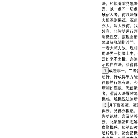
法。如觀牖隙見無際
盡。以一處即一切處
酬宿因者。何以法爾
夫根深則果茂。源遠
亦大。深大云何。我
妙寂。悲智雙運行願
廓徹性空。靈鑑匪磨
障礙解脱闡斯沙門。
一者大願力故。現相
周法界一切國土中。
云如來不出世。亦無
示現自在法。諸會佛
1
成證非一。二者
起行。行成得果方能
往修勝行無有邊。今
廣闢如塵數。悉使衆
者。謂昔因法爾雖能
機感。離機説法無所
3
月下資澄潭。潭
偈云。見佛亦復然。
告功徳林。言及諸菩
云。此衆無諸垢志解
廣顯機感。如第四教
通於現未。諸會當機