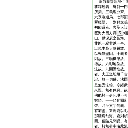
迴茲勝善洽群生 
將釋經義。總啓十門
所攝。三義理分齊。
六宗趣通局。七部類
釋經題。十別解文義
初因縁者。夫聖人設
巨海大因方爲
5
傾
山。動深廣之智海。
非以一縁非以一事。
出現本爲大華嚴故。
以顯無盡因。十義者
因故。三順機感故。
徳故。六彰地位故。
法故。九開因性故。
者。夫王道坦坦千古
證。故一切佛。法爾
是無盡法輪。令諸衆
來際。無有休息。故
佛能於一身化現不可
數頭。一一頭化爾所
聲。乃至文字句義。
有窮盡。斯則處以毛
那竪窮劫海。處則頓
因。但隨見聞説。有
者。於無盡中略此流