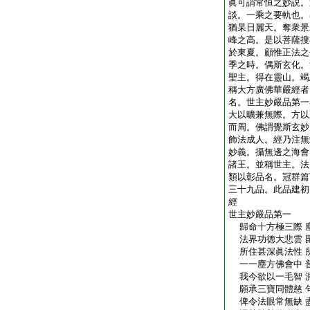
眞可謂常恒之妙説。
談。一乘之要軌也。
猶杲日麗天。奪衆景
峰之高。是以菩薩搜
於東夏。顧惟正法之
季之時。偶斯玄化。
聖主。得在靈山。竭
稱大方廣佛華嚴經者
名。世主妙嚴品第一
大以曠兼無際。方以
而周。佛謂覺斯玄妙
飾法成人。經乃注無
妙義。攝無邊之海會
諸王。並稱世主。法
類以彰品名。冠群篇
三十九品。此品建初
經
世主妙嚴品第一
歸命十方極三際 
法界功徳大悲雲 
所住甚深眞法性 
一一塵方佛會中 
我今欲以一毛智 
願承三寶同體慈 
俾令法眼常無缺 