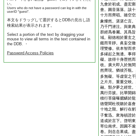
い。
九會於初成。盡宏廓
Users who do not have a password can log in with the
會。圓音落落。該十
userID "guest".
十方而齊唱。雖空空
本文をドラッグして選択するとDDBの見出し語
象燦然。湛湛亡言。
検索結果が表示されます。
乃千門潜注。與衆典
群經爲眷屬。其爲旨
Select a portion of the text by dragging your
域。顯徳相於重玄之
mouse to view all terms in the text contained in
鑑而常靜。眞妄交徹
the DDB. ・
理雙修。依本智而求
Password Access Policies
多縁起之無邊。事得
礙。故得十身歴然而
收。廣大即入於無間
然齊現。猶彼芥瓶。
多無礙。等虚室之千
之片月。重重交映。
融。類夕夢之經世。
萬行芬披。比華開錦
積行菩薩曝腮鱗於龍
徳聲聞杜視聽於嘉會
十地之階。解行在躬
子奮迅。衆海頓證於
道成於言下。啓明東
寄位南求。因圓不逾
卷。則念念果成。盡