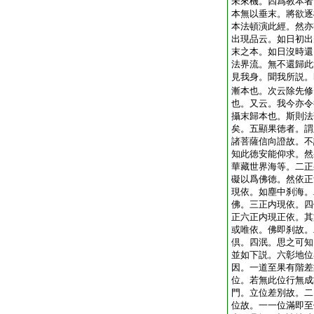
未來機。四爲教本者
本無以垂末。將欲逐
本法頓演此經。然亦
出現品云。如日初出
末之本。如日沒時還
法界流。無不還歸此
見我身。聞我所説。
漸本也。次云除先修
也。又云。我今亦令
攝末歸本也。斯則法
矣。五顯果徳者。謂
諸菩薩信向證故。不
知此徳安能仰求。然
華藏世界海等。二正
礙以爲佛徳。然依正
現依。如塵中刹海。
佛。三正内現依。四
正六正内現正依。其
或唯依。佛即刹故。
倶。四泯。思之可知
並如下説。六彰地位
因。一道至果有階差
位。若無此位行無成
門。立位差別故。二
位故。一一位滿即至