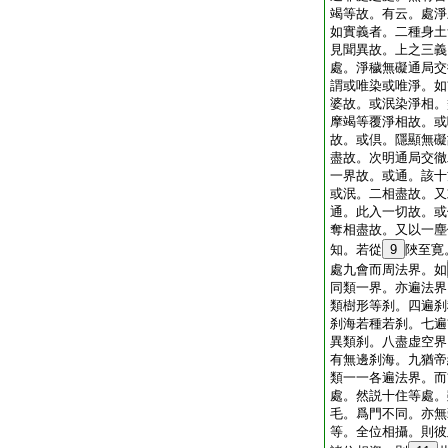
竭等故。有云。處淨
如實義者。二種身土
見聞異故。上之三義
處。淨穢無礙通局交
謂或唯染或唯淨。如
婆故。或泯染淨相。
摩竭等覆淨相故。或
故。或倶。隱顯無礙
盡故。次明通局交徹
一界故。或通。該十
或泯。二相盡故。又
通。此入一切故。或
奪相盡故。又以一塵
知。若從
9
陜至寛
處九會而周法界。如
同類一界。亦遍法界
類樹形等刹。四遍刹
刹海若種若刹。七遍
異類刹。八盡虚空界
有無邊刹海。九猶帝
類一一各遍法界。而
處。然説十住等處。
毛。爲門不同。亦無
等。全位相攝。則彼