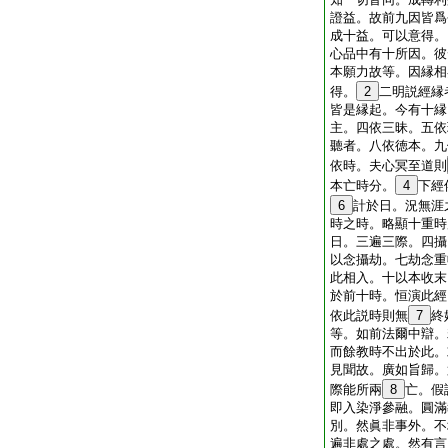
證益。故前九因皆爲
成十益。可以意得。
心品中有十所因。彼
本願力故等。因縁相
得。
2
二明説經縁
皆是縁起。今有十縁
主。四依三昧。五依
聽者。八依徳本。九
依時。夫心冥至道則
本亡時分。
4
下經
6
計於日。況無涯
時之時。略顯十重時
日。三遍三際。四攝
以念攝劫。七劫念重
此相入。十以本收末
於前十時。恒演此經
依此説時則無
7
終
等。如前法爾中辯。
而餘教時不出於此。
見聞故。廣如旨歸。
際能所兩
8
亡。假
即入染淨參融。圓滿
別。然眞非事外。不
遍非處之處。然有言