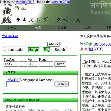
Link to the
version 2015
Link to the
version 2018
ホーム
検索
ご挨拶
組織
利
大正蔵検索
大方廣佛華嚴經疏 (N
503
504
505
点:
有
/
無
]
[CITE]
punctuation
Hangul
Eng
TextNo.
Vol.
Page
No.1735 [cf. Nos. 
1
大方廣佛華嚴經
INBUDS
唐清涼山大華嚴
往復無際。動靜一源
INBUDS
(Bibliographic Database)
思而迥出者。其唯法
Search
心境。窮理盡性。徹
悉備者。其唯大方廣
十身初滿。正覺始成
Digital Dictionary of Buddhism
空爲體性。富有萬徳
澄波。虚含萬象。皦
電子佛教辭典
不起樹王。羅七處於
パスワードがない場合は「guest」でログインしてくださ