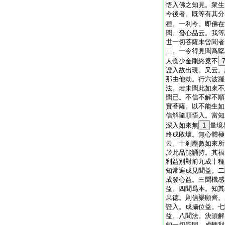
悟入佛之知見。衆生
今後者。既等有其分
種。一利今。即佛在
聞。發心品云。我等
世一切菩薩未曾聞者
二。一令得見聞爲堅
人食少金剛終竟不
證入故出現。又云。
那由他劫。行六波羅
法。若未聞此如來不
聞已。不信不解不順
實菩薩。以不能生如
信解隨順悟入。當知
深入如來無
1
量境
終成敗壞。無心體極
云。十刹塵數如來所
於此品能誦持。其福
利益別對前九成十種
知常遍成見聞益。二
成發心益。三聞機感
益。四聞爲本。知其
果徳。則信樂願齊。
證入。成攝位益。七
益。八聞法。決須解
知一切皆同。成轉利