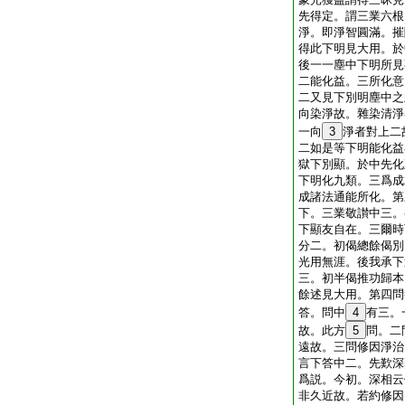
先得定。謂三業六根
淨。即淨智圓滿。摧
得此下明見大用。於
後一一塵中下明所見
二能化益。三所化意
二又見下別明塵中之
向染淨故。雜染清淨
一向
3
淨者對上二
二如是等下明能化益
獄下別顯。於中先化
下明化九類。三爲成
成諸法通能所化。第
下。三業敬讃中三。
下顯友自在。三爾時
分二。初偈總餘偈別
光用無涯。後我承下
三。初半偈推功歸本
餘述見大用。第四問
答。問中
4
有三。
故。此方
5
問。二
遠故。三問修因淨治
言下答中二。先歎深
爲説。今初。深相云
非久近故。若約修因