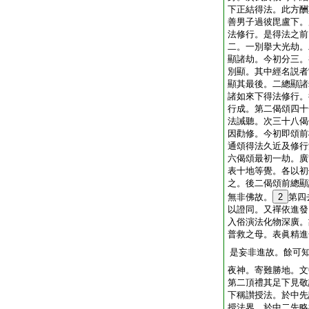
下正結得法。此方酬
善男子過彼毘盧下。
法修行。是得法之前
二。一別擧大光劫。
顯諸劫。今初分三。
別顯。其中經名説者
顯其最後。二總顯諸
諸如來下得法修行。
行成。第二偈頌四十
法誡聽。次三十八偈
因勸修。今初即頌前
通頌得法久近及修行
六偈頌最初一劫。廣
表十地等覺。各以初
之。後二偈頌前總顯
無非佛故。
2
第四
以證同。又禪依進發
入俗演法化物深廣。
普救之母。表眞精進
是妄非進故。餘可
夜神。寄難勝地。文
第二頂禮其足下見敬
下稱讃授法。於中先
授法界。於中二先略