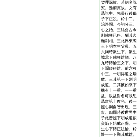
契理深故。若約名説
賓。難窮實故。文有
爲説中。先長行後偈
子下正説。於中二。
治淨問。今初分三。
心之始。三結會古今
刹佛興已略。酬其久
顯刹相。三此界東際
王下明本生父母。五
六爾時衆生下。衆生
城北下佛興益物。八
九時轉輪王女下。明
下聞經得益。前六可
中三。一明得道之場
數。三其第一下別明
成道。二其彼如來下
機有十一重。一一重
益。以益對名可以思
爲次第十度光。後一
照心則自智出現。三
衆。四爾時彼世界中
子此普照下明成道依
寶焔下始成正覺。一
生心下轉正法輪。於
於一一下顯其成益。