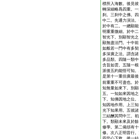
標所入海數。後見彼
轉深細略爲四重。一
刹。三刹中之佛。四
中二。先通力演法。
於中有二。一總顯能
明重重微細。於中二
智光下。別顯智光之
顯無盡法門。十中前
如般若一門中有多契
多深廣之法。謂含諸
多品類。四隨一類中
含旨如雲。五隨一根
派後五約能悟可知。
是第十一重但廣最後
前重重不可盡也。於
知無量如來下。別顯
五。一知如來因地之
下。知佛因地之位。
知因地作用。上三知
光下知果用。五彼諸
三結酬其問中三。初
下。類顯未來及於餘
修學。第二偈頌有十
修。次八正明昔行。
四悲心下救。後一結