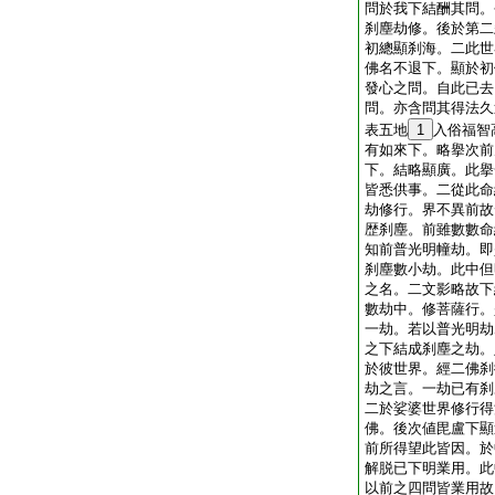
問於我下結酬其問。
刹塵劫修。後於第二
初總顯刹海。二此世
佛名不退下。顯於初
發心之問。自此已去
問。亦含問其得法久
表五地
1
入俗福智
有如來下。略擧次前
下。結略顯廣。此擧
皆悉供事。二從此命
劫修行。界不異前故
歴刹塵。前雖數數命
知前普光明幢劫。即
刹塵數小劫。此中但
之名。二文影略故下
數劫中。修菩薩行。
一劫。若以普光明劫
之下結成刹塵之劫。
於彼世界。經二佛刹
劫之言。一劫已有刹
二於娑婆世界修行得
佛。後次値毘盧下顯
前所得望此皆因。於
解脱已下明業用。此
以前之四問皆業用故