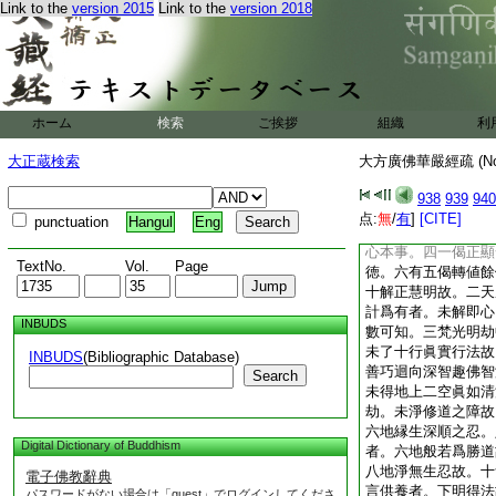
Link to the
version 2015
Link to the
version 2018
謂意趣。後類通餘行
二覩用獲益。即證入
因縁。次則得下正明
所由。三慶益稱讃中
之因。次一現説之意
寂之用。後二總結現
ホーム
検索
ご挨拶
組織
利
下明出所因。於中先
中先以偈答。後會古
大正蔵検索
大方廣佛華嚴經疏 (N
分二。前七十九頌答
答得法時節。前中有
938
939
940
正是發心之時。有三
点:
無
/
有
]
[CITE]
punctuation
Hangul
Eng
總標。二有八偈顯其
心本事。四一偈正顯
TextNo.
Vol.
Page
徳。六有五偈轉値餘
十解正慧明故。二天
計爲有者。未解即心
INBUDS
數可知。三梵光明劫
未了十行眞實行法故
INBUDS
(Bibliographic Database)
善巧迴向深智趣佛智
Search
未得地上二空眞如清
劫。未淨修道之障故
六地縁生深順之忍。
Digital Dictionary of Buddhism
者。六地般若爲勝道
八地淨無生忍故。十
電子佛教辭典
言供養者。下明得法
パスワードがない場合は「guest」でログインしてくださ