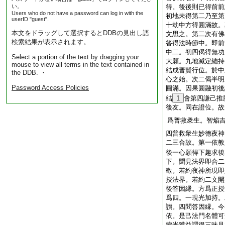
い。
得。後後則已得前前
Users who do not have a password can log in with the
初地未得第二乃至第
userID "guest".
十劫中方得圓滿故。
本文をドラッグして選択するとDDBの見出し語
文思之。第二次有佛
検索結果が表示されます。
答得法時節中。即前
中二。初四偈得無功
Select a portion of the text by dragging your
大願。九地滅定總持
mouse to view all terms in the text contained in
結成普賢行位。於中
the DDB. ・
心之始。次二偈半明
Password Access Policies
圓滿。因果圓融初後
結
1
會第四謙己推
後友。同在證位。故
爲普救衆生。智焔
四普救衆生妙徳夜神
二三合故。第一依教
後一心願得下趣求後
下。聞見法界即合二
敬。若約夜神所現即
授法界。若約二文開
後答因縁。方爲正授
爲四。一現光加持。
讃。四問答因縁。今
依。是己法門名體可
蒙光獲益謂得三昧見