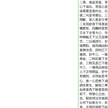
二乘。後益菩薩。菩
心下成位。菩提心是
波羅蜜是迴向位。以
後二句是等覺位。三
間斷。第八善友引導
二化現妙身下現身超
機驚怪。四爾時普賢
王女下女發大心。亦
時轉輪王下父王詣佛
空。二以偈讃引。於
偈釋勸。後四偈結勸
廣興供雲。四到已下
修因。於中三。一嚴
果故。二時莊嚴下見
故。三既見是已下覩
中三。一佛爲説經從
人下正明聞益。於中
有總別。次得如是等
心。後一心思惟下成
調伏衆生。解脱三事
如來復爲下顯發昔因
前下。明發心之始。
也。顯前得法非無因
云何下結會古今。於
身。次我於彼時下結