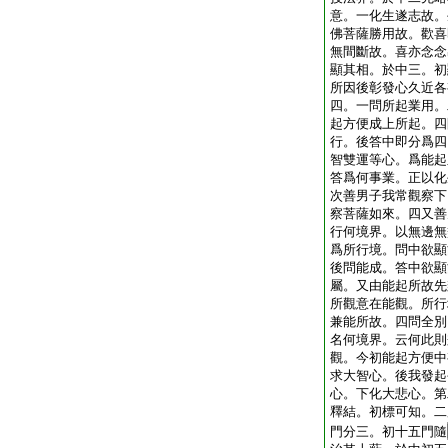
意。一化生遂志故。
佛菩薩勝用故。歡喜
無間斷故。喜亦念念
顯其相。於中三。初
所因後彰發心久近各
四。一問所起業用。
起方便成上所起。四
行。後答中即分爲四
智雙運等心。爲能起
答爲何事業。正以化
次善男子我常觀察下
察菩薩如來。四又善
行何境界。以無邊無
爲所行境。問中欲顯
後問能成。答中欲顯
屬。又由能起所故先
所觀意在能觀。所行
兼能所故。四問全別
名何境界。云何此則
觀。今初能起方便中
求大智心。後我發起
心。下化大悲心。第
釋結。初標可知。二
門分三。初十五門隨