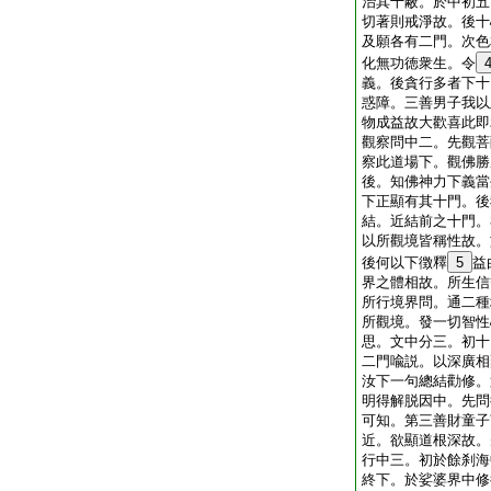
治其十蔽。於中初五
切著則戒淨故。後十
及願各有二門。次色
化無功徳衆生。令
義。後貪行多者下十
惑障。三善男子我以
物成益故大歡喜此即
觀察問中二。先觀菩
察此道場下。觀佛勝
後。知佛神力下義當
下正顯有其十門。後
結。近結前之十門。
以所觀境皆稱性故。
後何以下徴釋
5
益
界之體相故。所生信
所行境界問。通二種
所觀境。發一切智性
思。文中分三。初十
二門喩説。以深廣相
汝下一句總結勸修。
明得解脱因中。先問
可知。第三善財童子
近。欲顯道根深故。
行中三。初於餘刹海
終下。於娑婆界中修